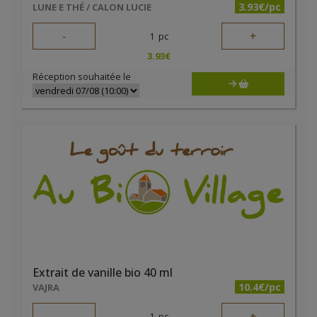
3.93€/pc
LUNE E THÉ / CALON LUCIE
-
+
1
pc
3.93
€
Réception souhaitée le
Extrait de vanille bio 40 ml
10.4€/pc
VAJRA
-
+
1
pc