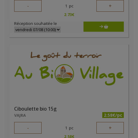
-
+
1
pc
2.73
€
Réception souhaitée le
Ciboulette bio 15g
2.58€/pc
VAJRA
-
+
1
pc
2.58
€