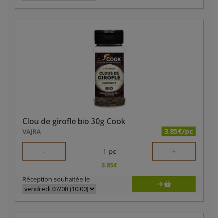
Clou de girofle bio 30g Cook
3.85€/pc
VAJRA
-
+
1
pc
3.85
€
Réception souhaitée le