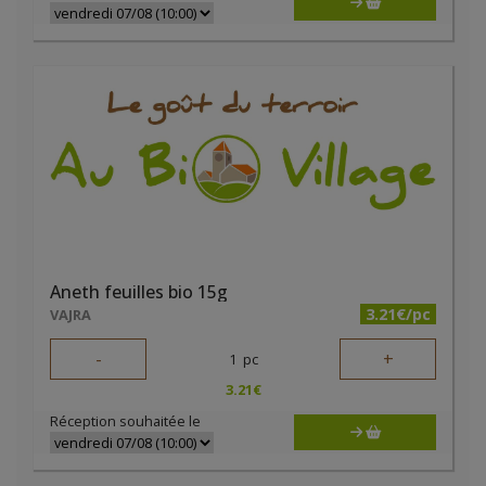
Aneth feuilles bio 15g
3.21€/pc
VAJRA
-
+
1
pc
3.21
€
Réception souhaitée le