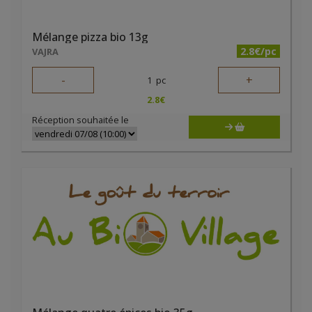
Mélange pizza bio 13g
2.8€/pc
VAJRA
-
+
1
pc
2.8
€
Réception souhaitée le