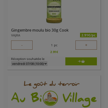
Gingembre moulu bio 30g Cook
2.91€/pc
VAJRA
-
+
1
pc
2.91
€
Réception souhaitée le