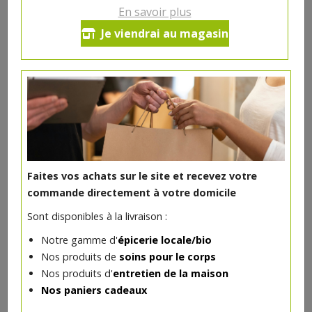
En savoir plus
Je viendrai au magasin
DANS LA MÊME CATÉGORIE ...
Faites vos achats sur le site et recevez votre
commande directement à votre domicile
Sont disponibles à la livraison :
Notre gamme d'
épicerie locale/bio
Nos produits de
soins pour le corps
Ail des ours bio 16g
Nos produits d'
entretien de la maison
3.08€/pc
VAJRA
Nos paniers cadeaux
-
+
1
pc