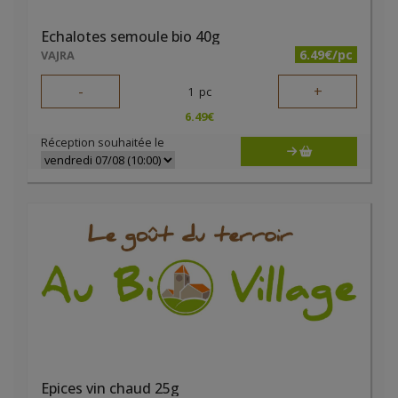
Echalotes semoule bio 40g
6.49€/pc
VAJRA
-
+
1
pc
6.49
€
Réception souhaitée le
Epices vin chaud 25g