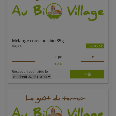
Mélange couscous bio 35g
3.29€/pc
VAJRA
-
+
1
pc
3.29
€
Réception souhaitée le