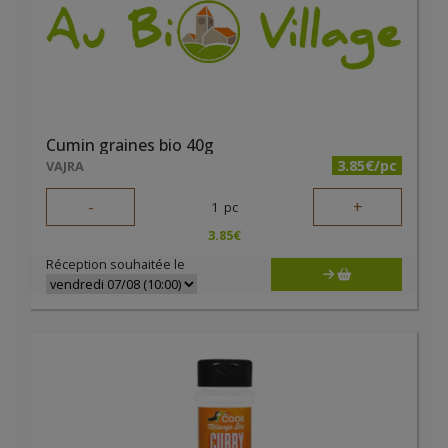
Cumin graines bio 40g
3.85€/pc
VAJRA
-
+
1
pc
3.85
€
Réception souhaitée le