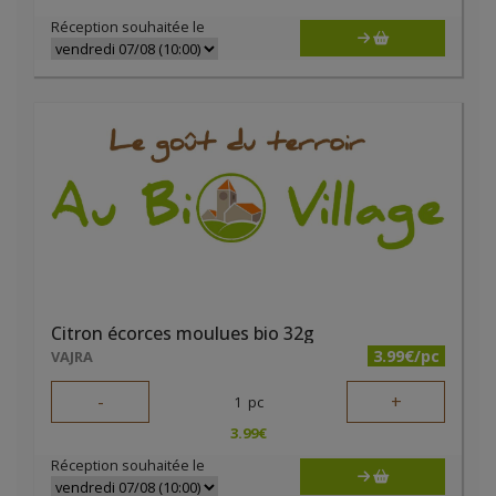
Réception souhaitée le
Citron écorces moulues bio 32g
3.99€/pc
VAJRA
-
+
1
pc
3.99
€
Réception souhaitée le