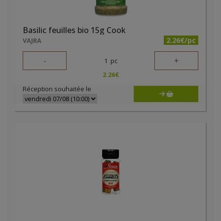
Basilic feuilles bio 15g Cook
2.26€/pc
VAJRA
-
+
1
pc
2.26
€
Réception souhaitée le