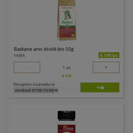
Badiane anis étoilé bio 50g
6.13€/pc
VAJRA
-
+
1
pc
6.13
€
Réception souhaitée le