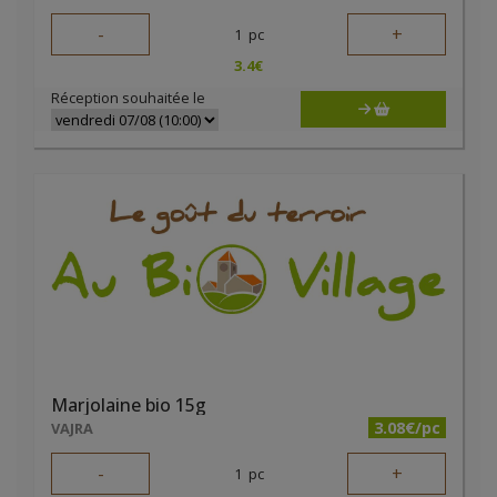
-
+
1
pc
3.4
€
Réception souhaitée le
Marjolaine bio 15g
3.08€/pc
VAJRA
-
+
1
pc