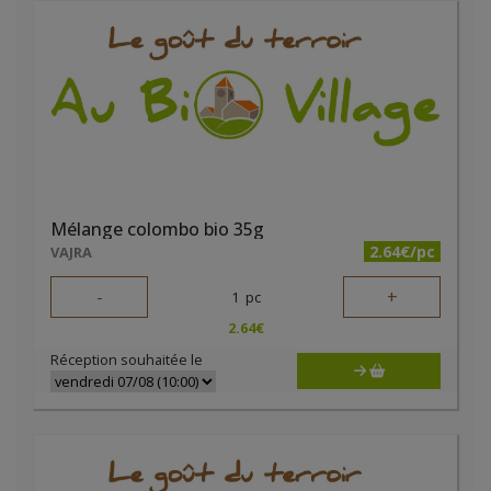
Mélange colombo bio 35g
2.64€/pc
VAJRA
-
+
1
pc
2.64
€
Réception souhaitée le