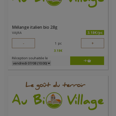
Mélange italien bio 28g
3.18€/pc
VAJRA
-
+
1
pc
3.18
€
Réception souhaitée le