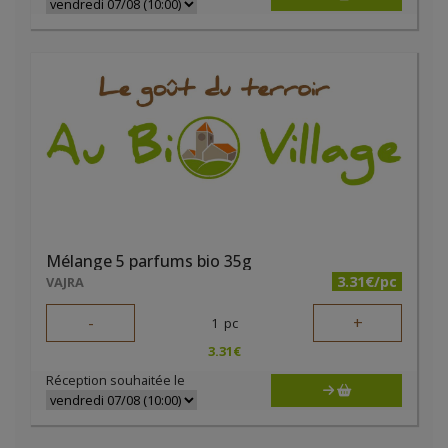
Mélange 5 parfums bio 35g
3.31€/pc
VAJRA
-
+
1
pc
3.31
€
Réception souhaitée le