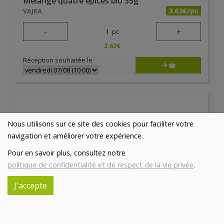
Mélange quatre épices bio 35g
3.63€/pc
VAJRA
-
+
1
pc
3.63
€
Réception souhaitée le
Nous utilisons sur ce site des cookies pour faciliter votre
navigation et améliorer votre expérience.
Pour en savoir plus, consultez notre
politique de confidentialité et de respect de la vie privée
.
J'accepte
Mélange Zaatar bio 27g Cook
3.1€/pc
VAJRA