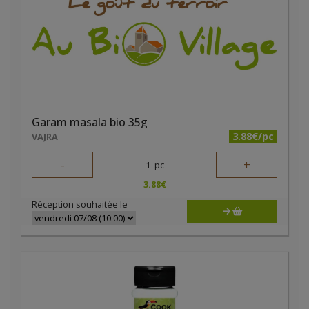
Garam masala bio 35g
3.88€/pc
VAJRA
-
+
1
pc
3.88
€
Réception souhaitée le