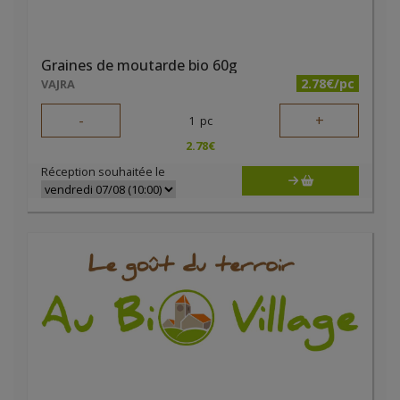
Graines de moutarde bio 60g
2.78€/pc
VAJRA
-
+
1
pc
2.78
€
Réception souhaitée le