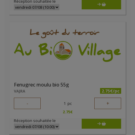
Réception souhaitée le
Fenugrec moulu bio 55g
2.75€/pc
VAJRA
-
+
1
pc
2.75
€
Réception souhaitée le