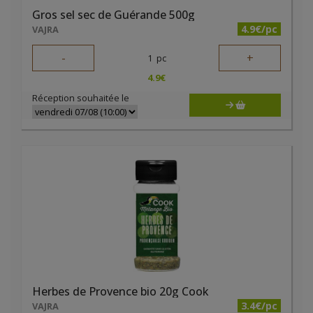
Gros sel sec de Guérande 500g
4.9€/pc
VAJRA
-
+
1
pc
4.9
€
Réception souhaitée le
Herbes de Provence bio 20g Cook
3.4€/pc
VAJRA