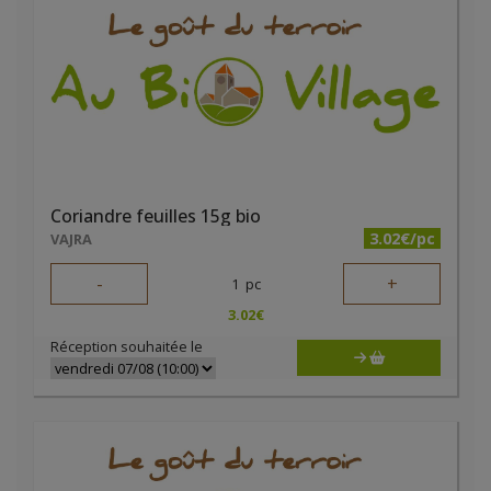
Coriandre feuilles 15g bio
3.02€/pc
VAJRA
-
+
1
pc
3.02
€
Réception souhaitée le