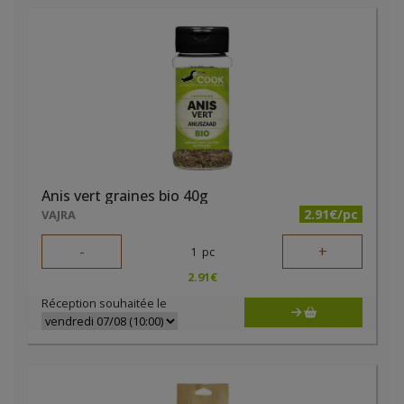
Anis vert graines bio 40g
2.91€/pc
VAJRA
-
+
1
pc
2.91
€
Réception souhaitée le