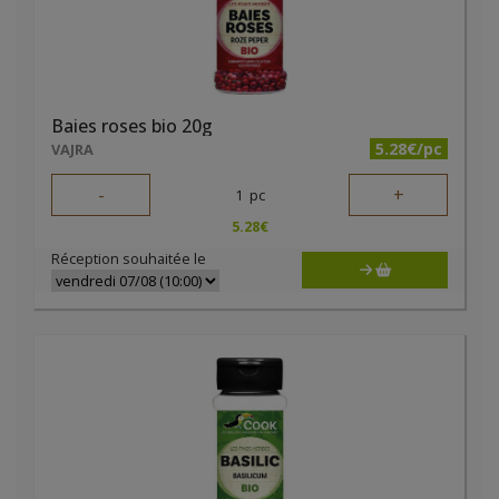
Baies roses bio 20g
5.28€/pc
VAJRA
-
+
1
pc
5.28
€
Réception souhaitée le