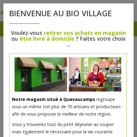
0
BIENVENUE AU BIO VILLAGE
Voulez-vous
retirer vos achats en magasin
ou
être livré à domicile
? Faites votre choix
...
Notre magasin situé à Quevaucamps
regroupe
Bouquet garni bio 30g
sous un même toit plus de 70 artisans et producteurs
afin de vous proposer le meilleur de notre région.
3.64€/pc
Vous y trouverez tout du petit déjeuner au souper
mais également le nécessaire pour la vie courante.
Ce produit est indisponible pour le moment.