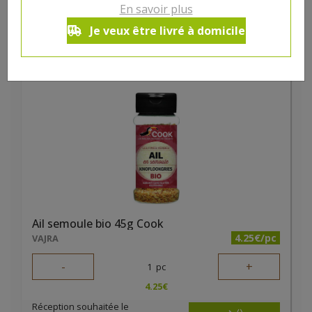
En savoir plus
3.08
€
Je veux être livré à domicile
Réception souhaitée le
Ail semoule bio 45g Cook
4.25€/pc
VAJRA
-
+
1
pc
4.25
€
Réception souhaitée le