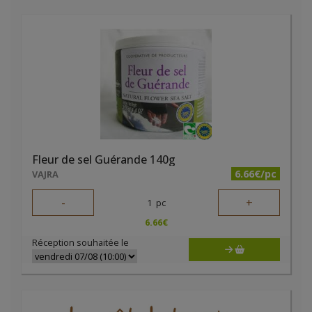
Fleur de sel Guérande 140g
6.66€/pc
VAJRA
-
+
1
pc
6.66
€
Réception souhaitée le