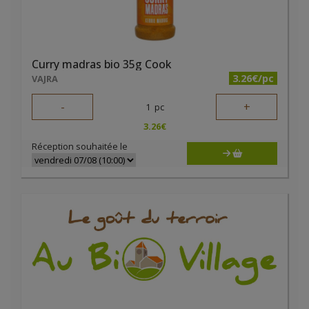
Curry madras bio 35g Cook
3.26€/pc
VAJRA
-
+
1
pc
3.26
€
Réception souhaitée le