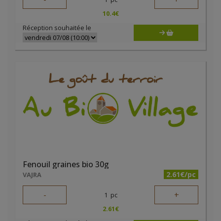
10.4
€
Réception souhaitée le
Fenouil graines bio 30g
2.61€/pc
VAJRA
-
+
1
pc
2.61
€