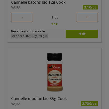
Cannelle bâtons bio 12g Cook
3.1€/pc
VAJRA
-
+
1
pc
3.1
€
Réception souhaitée le
Cannelle moulue bio 35g Cook
2.73€/pc
VAJRA