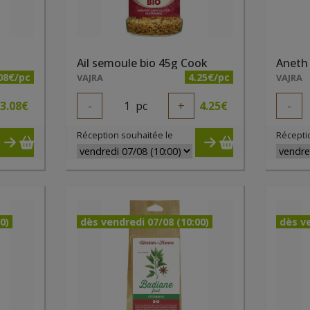
Ail semoule bio 45g Cook
Aneth 
08€/pc
4.25€/pc
VAJRA
VAJRA
3.08
€
-
1
pc
+
4.25
€
-
Réception souhaitée le
Récepti
0)
dès vendredi 07/08 (10:00)
dès ve