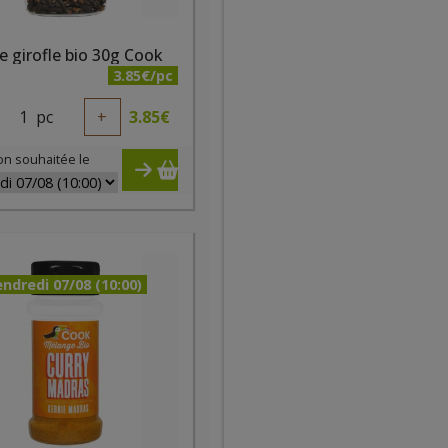
e girofle bio 30g Cook
3.85€/pc
1
pc
+
3.85
€
on souhaitée le
ndredi 07/08 (10:00)