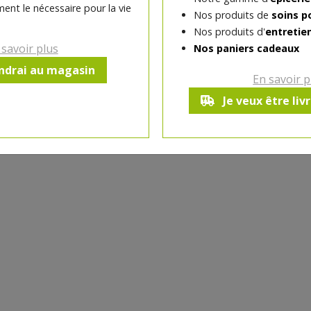
ent le nécessaire pour la vie
Nos produits de
soins p
-
1
pc
+
Nos produits d'
entretie
Réception souhaitée le
 savoir plus
Nos paniers cadeaux
endrai au magasin
En savoir p
Je veux être liv