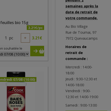
pendant 2
semaines après la
date de retrait de
votre commande.
feuilles bio 15g
Au Bio Village
3.21€/pc
Rue de Tournai, 97
1
pc
+
3.21
€
7972 Quevaucamps
Horaires de
on souhaitée le
retrait de
commande :
Mercredi : 14:00-
18:00
Jeudi : 9:30-12:30 et
ndredi 07/08 (10:00)
14:00-18:00
Vendredi : 9:00-
12:30 et 14:00-19:00
Samedi : 9:00-13:00