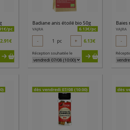
g
Badiane anis étoilé bio 50g
Baies 
91€/pc
6.13€/pc
VAJRA
VAJRA
2.91
€
-
1
pc
+
6.13
€
-
Réception souhaitée le
Récepti
0)
dès vendredi 07/08 (10:00)
dès ve