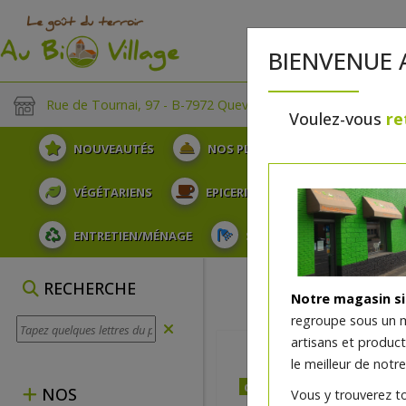
BIENVENUE 
Rue de Tournai, 97 - B-7972 Quevaucamps
Voulez-vous
re
NOUVEAUTÉS
NOS PLATEAUX
FRUITS
VÉGÉTARIENS
EPICERIE
PLATS TRAITEUR
ENTRETIEN/MÉNAGE
SOINS ET HYGIÈNE DU COR
RECHERCHE
Notre magasin s
regroupe sous un 
artisans et produc
le meilleur de notre
dès vendredi 07/08 (10:00
NOS
Vous y trouverez t