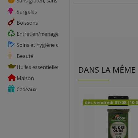
Sans gluten, sans lactose, ...
Surgelés
Boissons
Entretien/ménage
Soins et hygiène du corps
Beauté
Huiles essentielles
DANS LA MÊME 
Maison
Cadeaux
dès vendredi 07/08 (10:0