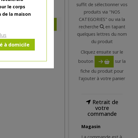
suffit de sélectionner vos
our le corps
3.05
€
produits via "NOS
n de la maison
CATEGORIES" ou via la
recherche
en tapant
quelques lettres du nom
lus
du produit
ré à domicile
Cliquez ensuite sur le
bouton
sur la
fiche du produit pour
l'ajouter à votre panier
Retrait de
votre
commande
Magasin
La commande est à