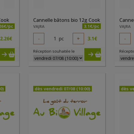
 Cook
Cannelle bâtons bio 12g Cook
26€/pc
3.1€/pc
VAJRA
VAJRA
2.26
€
-
1
pc
+
3.1
€
-
Réception souhaitée le
Récepti
0)
dès vendredi 07/08 (10:00)
dès ve