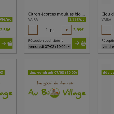
Citron écorces moulues bio 32g
Clou d
58€/pc
3.99€/pc
VAJRA
VAJRA
2.58
€
-
1
pc
+
3.99
€
-
Réception souhaitée le
Récepti
0)
dès vendredi 07/08 (10:00)
dès ve