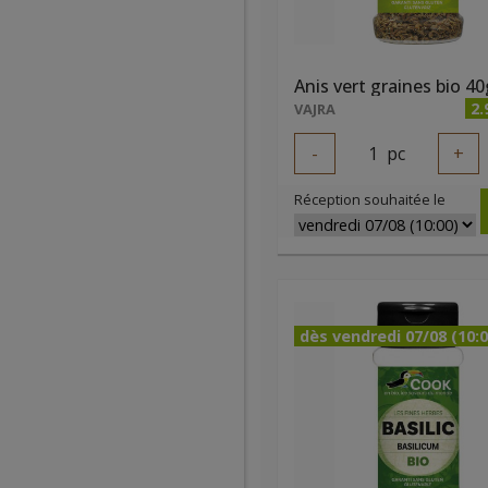
Anis vert graines bio 40
2.
VAJRA
-
1
pc
+
Réception souhaitée le
dès vendredi 07/08 (10:0