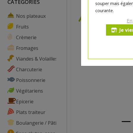
CATEGORIES
souper mais égalem
courante.
Nos plateaux
En
Fruits
Je vi
Crèmerie
Fromages
Viandes & Volailles
Charcuterie
Poissonnerie
Végétariens
Epicerie
Plats traiteur
Boulangerie / Pâtisserie