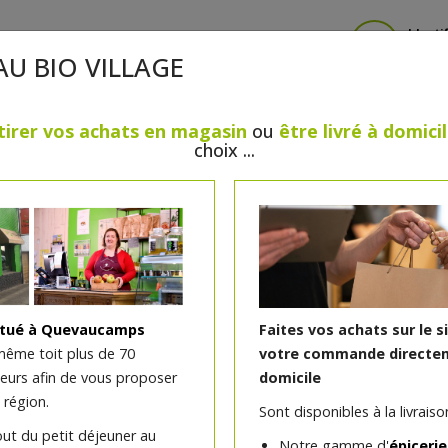
Identi
AU BIO VILLAGE
tirer vos achats en magasin
ou
être livré à domici
choix ...
CRÈMERIE
FROMAGES
VIANDES & VOLAILLES
BOULANGERIE / PÂTISSERIE
SANS GLUTEN, SANS LAC
PS
BEAUTÉ
HUILES ESSENTIELLES
MAISON
itué à Quevaucamps
Faites vos achats sur le s
même toit plus de 70
votre commande directem
teurs afin de vous proposer
domicile
Orange écorces moulues
 région.
Sont disponibles à la livraison
)
out du petit déjeuner au
Notre gamme d'
épicerie