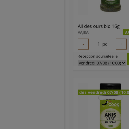
Ail des ours bio 16g
3.
VAJRA
-
1
pc
+
Réception souhaitée le
dès vendredi 07/08 (10:0