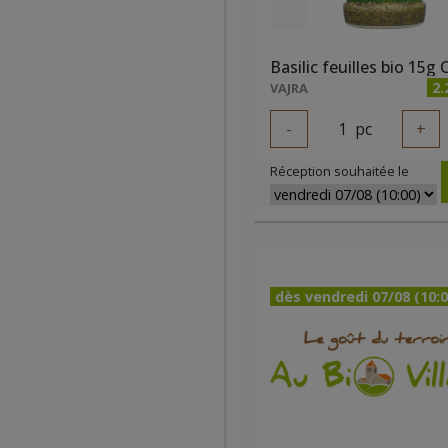
Basilic feuilles bio 15g
2.
VAJRA
-
1
pc
+
Réception souhaitée le
dès vendredi 07/08 (10:0