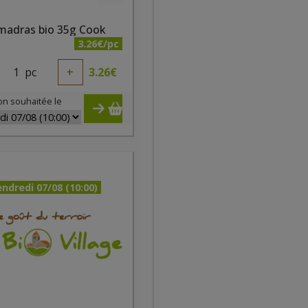
 madras bio 35g Cook
3.26€/pc
1
pc
+
3.26
€
on souhaitée le
ndredi 07/08 (10:00)