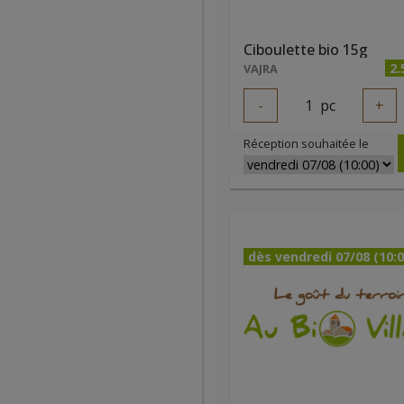
Ciboulette bio 15g
2.
VAJRA
-
1
pc
+
Réception souhaitée le
dès vendredi 07/08 (10:0