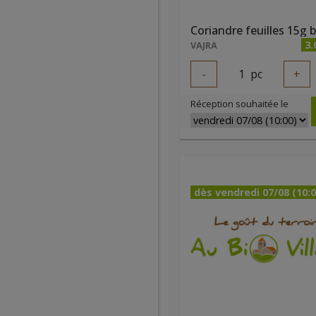
Coriandre feuilles 15g b
3.
VAJRA
-
1
pc
+
Réception souhaitée le
dès vendredi 07/08 (10:0