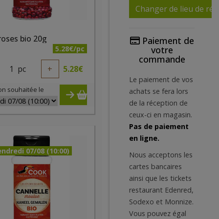
Changer de lieu de réc
roses bio 20g
Paiement de
5.28€/pc
votre
commande
1
pc
+
5.28
€
Le paiement de vos
on souhaitée le
achats se fera lors
de la réception de
ceux-ci en magasin.
Pas de paiement
en ligne.
ndredi 07/08 (10:00)
Nous acceptons les
cartes bancaires
ainsi que les tickets
restaurant Edenred,
Sodexo et Monnize.
Vous pouvez égal