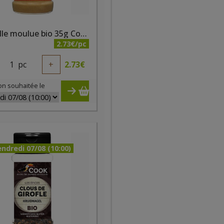
Cannelle moulue bio 35g Cook
2.73€/pc
1
pc
+
2.73
€
on souhaitée le
ndredi 07/08 (10:00)