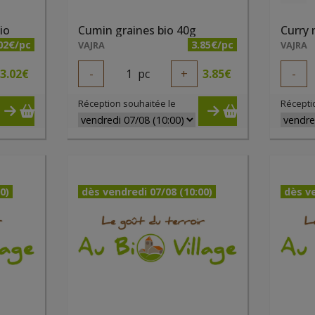
io
Cumin graines bio 40g
Curry
02€/pc
3.85€/pc
VAJRA
VAJRA
3.02
€
-
1
pc
+
3.85
€
-
Réception souhaitée le
Récepti
0)
dès vendredi 07/08 (10:00)
dès ve