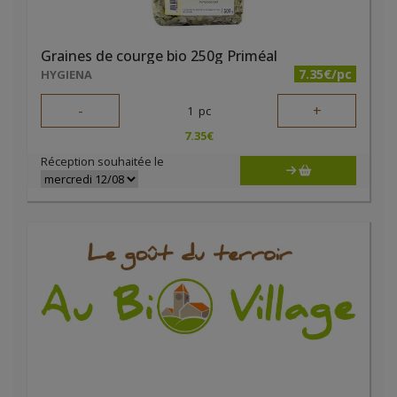
Graines de courge bio 250g Priméal
7.35€/pc
HYGIENA
-
+
1
pc
7.35
€
Réception souhaitée le