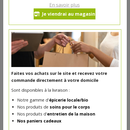
En savoir plus
Graines de chia bio 400g
Je viendrai au magasin
5.29€/pc
-
+
1
pc
5.29
€
Réception souhaitée le
Faites vos achats sur le site et recevez votre
commande directement à votre domicile
DANS LA MÊME CATÉGORIE ...
Sont disponibles à la livraison :
Notre gamme d'
épicerie locale/bio
Nos produits de
soins pour le corps
Nos produits d'
entretien de la maison
Nos paniers cadeaux