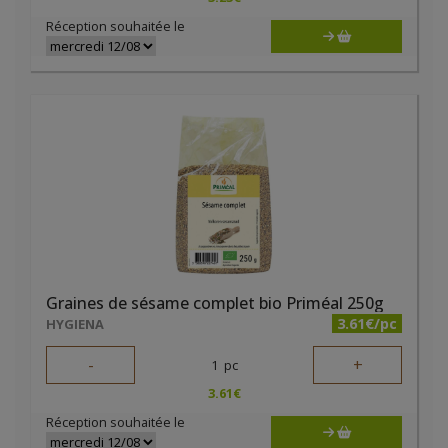
Réception souhaitée le
Graines de sésame complet bio Priméal 250g
3.61€/pc
HYGIENA
-
+
1
pc
3.61
€
Réception souhaitée le