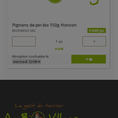
Pignons de pin bio 150g Horizon
9.64€/pc
BIOFRESH SEC
-
+
1
pc
9.64
€
Réception souhaitée le