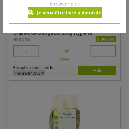
En savoir plus
Je veux être livré à domicile
Graines de courge bio 250g Hygiena
5.66€/pc
HYGIENA
-
+
1
pc
5.66
€
Réception souhaitée le