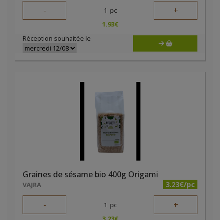
-
+
1
pc
1.93
€
Réception souhaitée le
Graines de sésame bio 400g Origami
3.23€/pc
VAJRA
-
+
1
pc
3.23
€