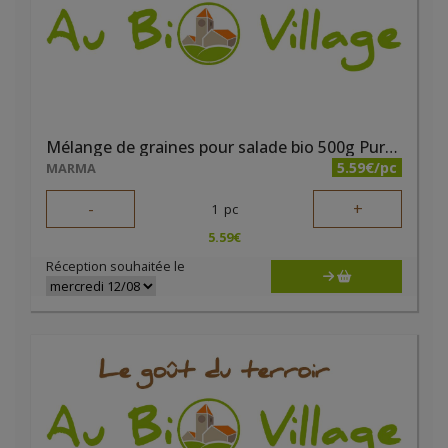
Mélange de graines pour salade bio 500g Pure & Prime
5.59€/pc
MARMA
-
+
1
pc
5.59
€
Réception souhaitée le