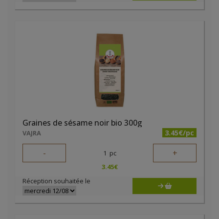
Graines de sésame noir bio 300g
3.45€/pc
VAJRA
-
+
1
pc
3.45
€
Réception souhaitée le