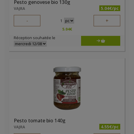
Pesto genovese bio 130g
5.04€/pc
VAJRA
-
+
1
5.04
€
Réception souhaitée le
Pesto tomate bio 140g
4.55€/pc
VAJRA