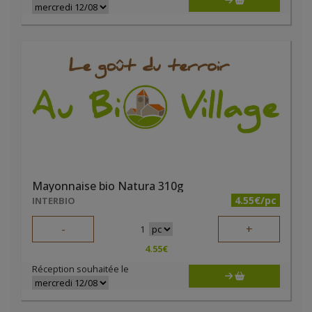
Mayonnaise bio Natura 310g
4.55€/pc
INTERBIO
-
+
1
4.55
€
Réception souhaitée le