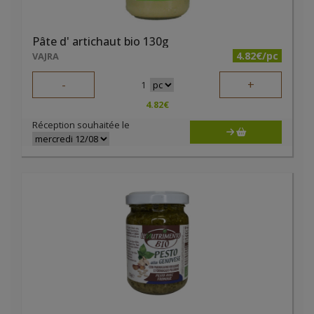
Pâte d' artichaut bio 130g
4.82€/pc
VAJRA
-
+
1
4.82
€
Réception souhaitée le