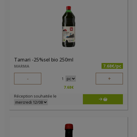
Tamari -25%sel bio 250ml
7.68€/pc
MARMA
-
+
1
7.68
€
Réception souhaitée le