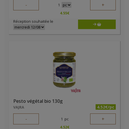
-
+
1
4.55
€
Réception souhaitée le
Pesto végétal bio 130g
4.52€/pc
VAJRA
-
+
1
pc
4.52
€