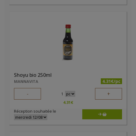
Shoyu bio 250ml
4.31€/pc
MANNAVITA
-
+
1
4.31
€
Réception souhaitée le