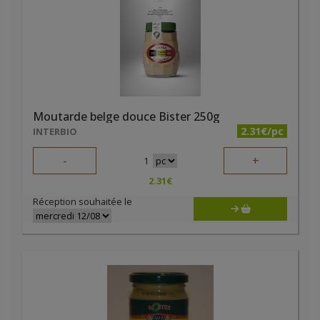
Moutarde belge douce Bister 250g
2.31€/pc
INTERBIO
-
+
1
2.31
€
Réception souhaitée le