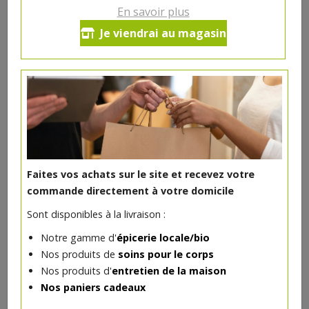
En savoir plus
Ce produit est indisponible pour le moment.
Je viendrai au magasin
DANS LA MÊME CATÉGORIE ...
Faites vos achats sur le site et recevez votre
commande directement à votre domicile
Sont disponibles à la livraison :
Notre gamme d'
épicerie locale/bio
Nos produits de
soins pour le corps
Nos produits d'
entretien de la maison
Nos paniers cadeaux
Concentré de tomates bio 200g
3.07€/pc
VAJRA