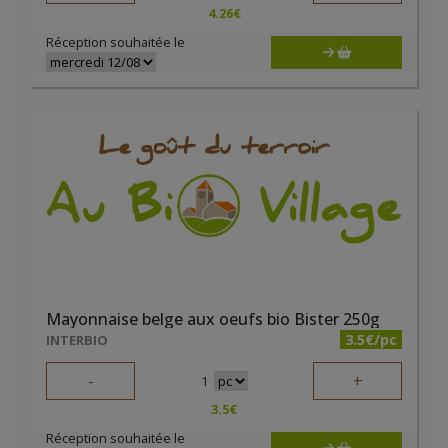
4.26
€
Réception souhaitée le
Mayonnaise belge aux oeufs bio Bister 250g
3.5€/pc
INTERBIO
-
+
1
3.5
€
Réception souhaitée le