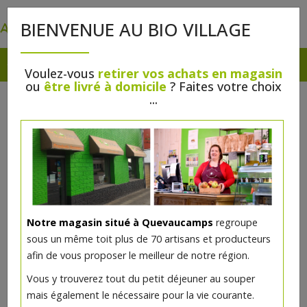
0
BIENVENUE AU BIO VILLAGE
Voulez-vous
retirer vos achats en magasin
ou
être livré à domicile
? Faites votre choix
...
Notre magasin situé à Quevaucamps
regroupe
sous un même toit plus de 70 artisans et producteurs
afin de vous proposer le meilleur de notre région.
Mirin 250ml bio
Vous y trouverez tout du petit déjeuner au souper
mais également le nécessaire pour la vie courante.
11.33€/pc