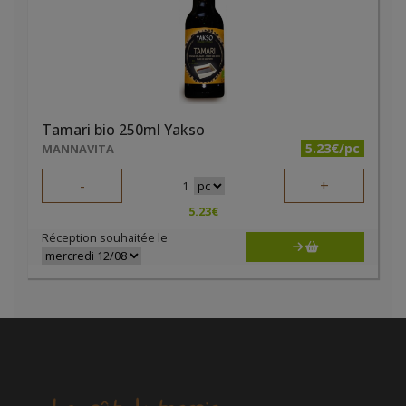
Tamari bio 250ml Yakso
5.23€/pc
MANNAVITA
-
+
1
5.23
€
Réception souhaitée le