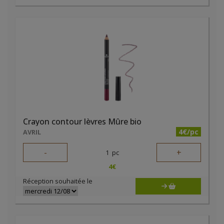
Crayon contour lèvres Mûre bio
4€/pc
AVRIL
-
+
1
pc
4
€
Réception souhaitée le