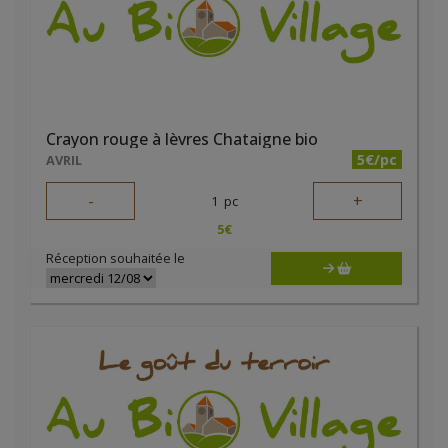
Crayon rouge à lèvres Chataigne bio
5€/pc
AVRIL
-
+
1
pc
5
€
Réception souhaitée le