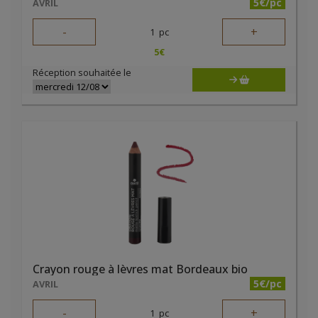
5€/pc
AVRIL
-
+
1
pc
5
€
Réception souhaitée le
Crayon rouge à lèvres mat Bordeaux bio
5€/pc
AVRIL
-
+
1
pc