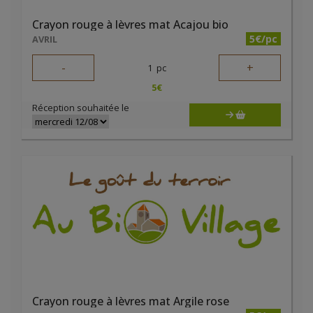
Crayon rouge à lèvres mat Acajou bio
5€/pc
AVRIL
-
+
1
pc
5
€
Réception souhaitée le
Crayon rouge à lèvres mat Argile rose