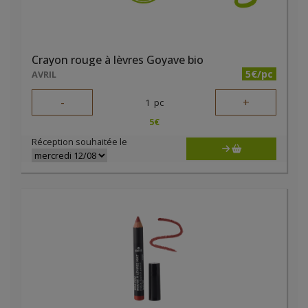
Crayon rouge à lèvres Goyave bio
5€/pc
AVRIL
-
+
1
pc
5
€
Réception souhaitée le