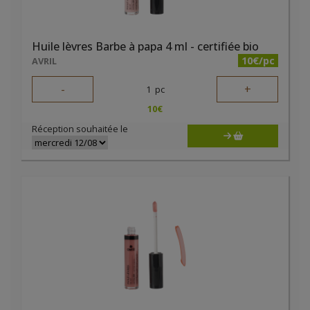
Huile lèvres Barbe à papa 4 ml - certifiée bio
10€/pc
AVRIL
-
+
1
pc
10
€
Réception souhaitée le