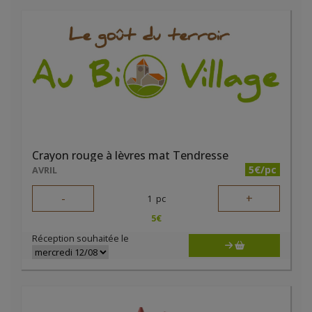
Crayon rouge à lèvres mat Tendresse
5€/pc
AVRIL
-
+
1
pc
5
€
Réception souhaitée le