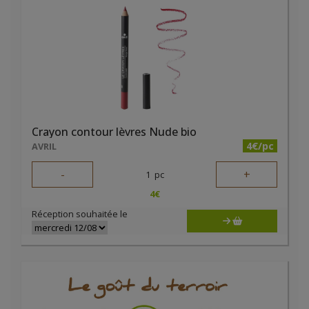
Crayon contour lèvres Nude bio
4€/pc
AVRIL
-
+
1
pc
4
€
Réception souhaitée le