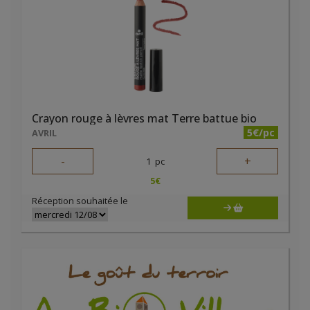
Crayon rouge à lèvres mat Terre battue bio
5€/pc
AVRIL
-
+
1
pc
5
€
Réception souhaitée le