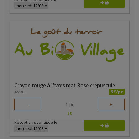
Crayon rouge à lèvres mat Rose crépuscule
5€/pc
AVRIL
-
+
1
pc
5
€
Réception souhaitée le