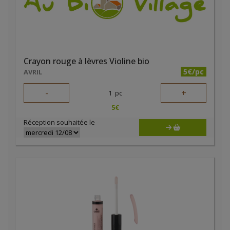
Crayon rouge à lèvres Violine bio
5€/pc
AVRIL
-
+
1
pc
5
€
Réception souhaitée le