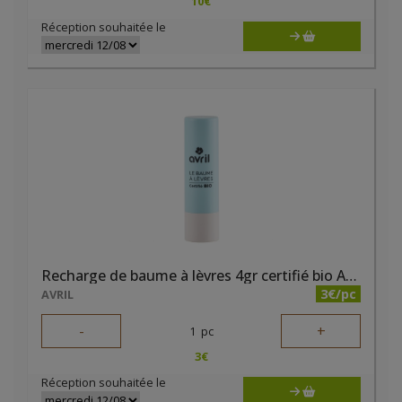
10
€
Réception souhaitée le
Recharge de baume à lèvres 4gr certifié bio Avril
3€/pc
AVRIL
-
+
1
pc
3
€
Réception souhaitée le