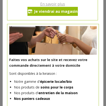
En savoir plus
Baume à lèvres rechargeable 4gr
Je viendrai au magasin
certifié bio Avril
Absolument indispensable pour affronter l'hiver (et
même tout le reste de l'année !). Très doux et non
collant, ce baume certifié bio apaise les lèvres sans les
assécher.
Fabriqué en France
4€/pc
Faites vos achats sur le site et recevez votre
commande directement à votre domicile
-
+
1
pc
Sont disponibles à la livraison :
4
€
Notre gamme d'
épicerie locale/bio
Réception souhaitée le
Nos produits de
soins pour le corps
Nos produits d'
entretien de la maison
Nos paniers cadeaux