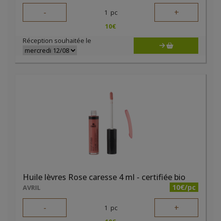
-
+
1
pc
10
€
Réception souhaitée le
Huile lèvres Rose caresse 4 ml - certifiée bio
10€/pc
AVRIL
-
+
1
pc