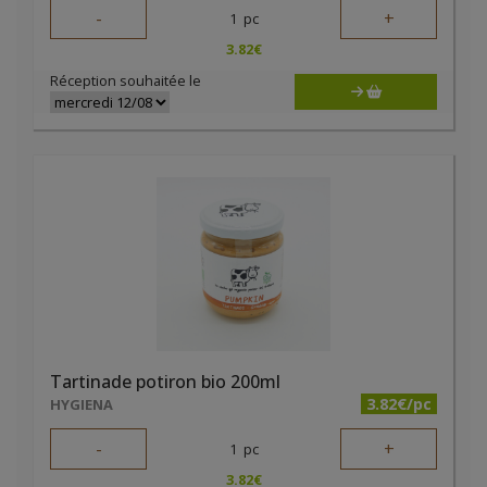
-
+
1
pc
3.82
€
Réception souhaitée le
Tartinade potiron bio 200ml
3.82€/pc
HYGIENA
-
+
1
pc
3.82
€