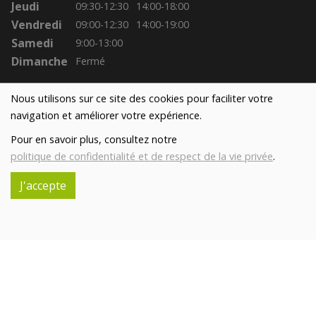
Jeudi
09:30-12:30
14:00-18:00
Vendredi
09:00-12:30
14:00-19:00
Samedi
9:00-13:00
Dimanche
Fermé
Nous utilisons sur ce site des cookies pour faciliter votre
navigation et améliorer votre expérience.
Pour en savoir plus, consultez notre
politique de confidentialité et de respect de la vie privée
.
J'accepte
Réalisé avec
par
MonSiteAMoi