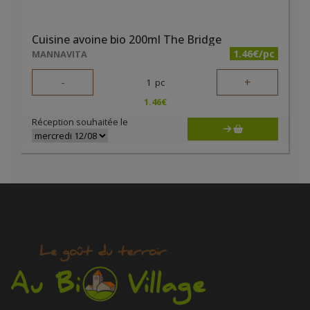
Cuisine avoine bio 200ml The Bridge
1.46€/pc
MANNAVITA
-
+
1
pc
1.46
€
Réception souhaitée le