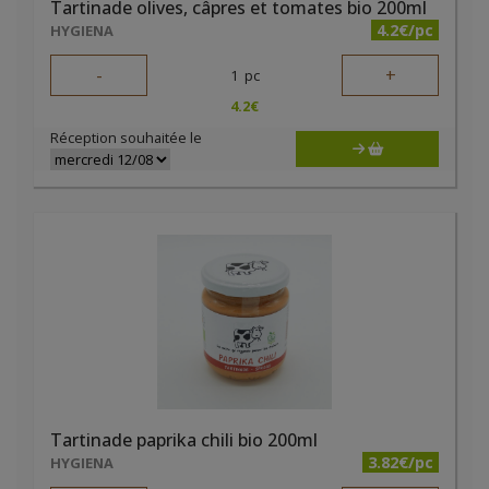
Tartinade olives, câpres et tomates bio 200ml
4.2€/pc
HYGIENA
-
+
1
pc
4.2
€
Réception souhaitée le
Tartinade paprika chili bio 200ml
3.82€/pc
HYGIENA