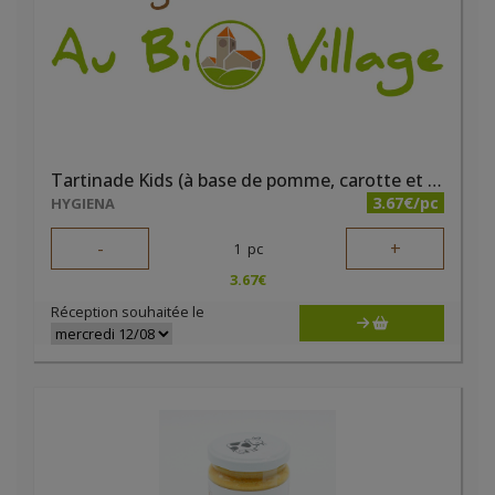
Tartinade Kids (à base de pomme, carotte et tomate) bio 190 g
3.67€/pc
HYGIENA
-
+
1
pc
3.67
€
Réception souhaitée le