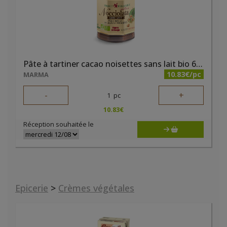
Pâte à tartiner cacao noisettes sans lait bio 650g Nocciolata
10.83€/pc
MARMA
-
+
1
pc
10.83
€
Réception souhaitée le
Epicerie
>
Crèmes végétales