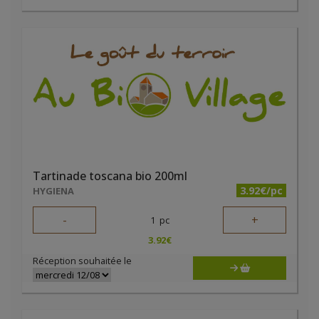
Tartinade toscana bio 200ml
3.92€/pc
HYGIENA
-
+
1
pc
3.92
€
Réception souhaitée le