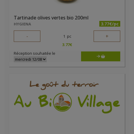
Tartinade olives vertes bio 200ml
3.77€/pc
HYGIENA
-
+
1
pc
3.77
€
Réception souhaitée le