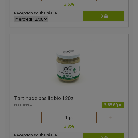
3.63
€
Réception souhaitée le
Tartinade basilic bio 180g
3.85€/pc
HYGIENA
-
+
1
pc
3.85
€
Réception souhaitée le