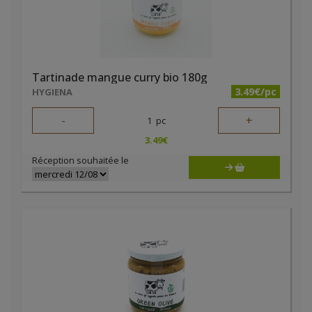
Tartinade mangue curry bio 180g
3.49€/pc
HYGIENA
-
+
1
pc
3.49
€
Réception souhaitée le