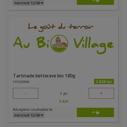
Tartinade betterave bio 180g
3.82€/pc
HYGIENA
-
+
1
pc
3.82
€
Réception souhaitée le