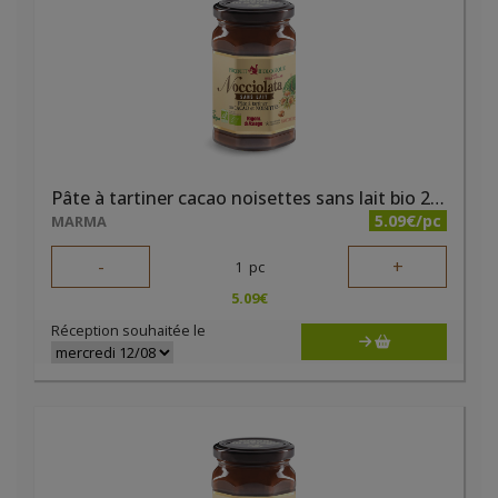
Pâte à tartiner cacao noisettes sans lait bio 250g Nocciolata
5.09€/pc
MARMA
-
+
1
pc
5.09
€
Réception souhaitée le