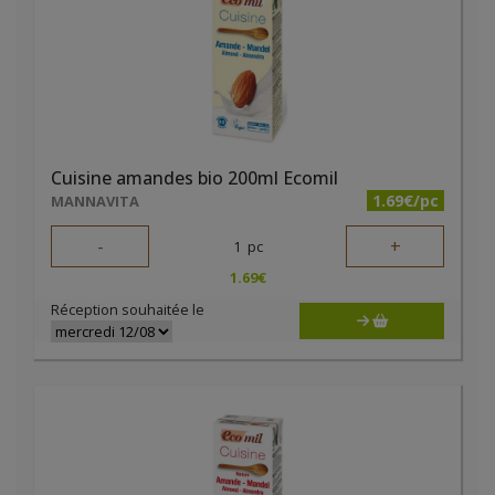
Cuisine amandes bio 200ml Ecomil
1.69€/pc
MANNAVITA
-
+
1
pc
1.69
€
Réception souhaitée le