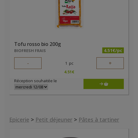
Tofu rosso bio 200g
4.51€/pc
BIOFRESH FRAIS
-
+
1
pc
4.51
€
Réception souhaitée le
Epicerie
>
Petit déjeuner
>
Pâtes à tartiner