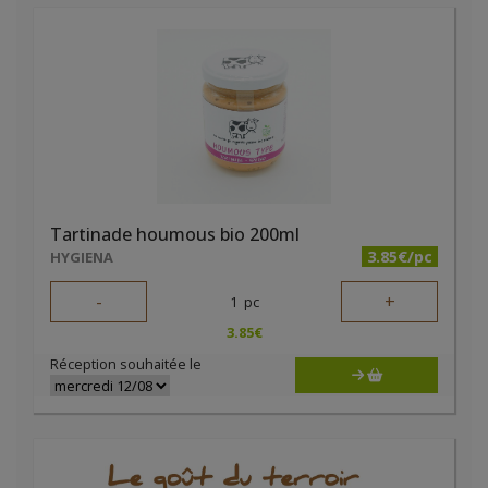
Tartinade houmous bio 200ml
3.85€/pc
HYGIENA
-
+
1
pc
3.85
€
Réception souhaitée le