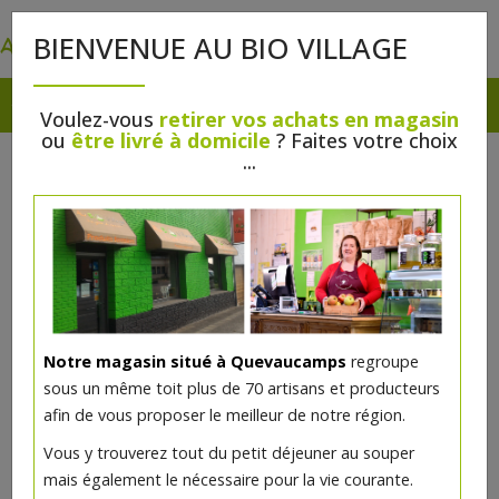
0
BIENVENUE AU BIO VILLAGE
Voulez-vous
retirer vos achats en magasin
ou
être livré à domicile
? Faites votre choix
...
Notre magasin situé à Quevaucamps
regroupe
sous un même toit plus de 70 artisans et producteurs
afin de vous proposer le meilleur de notre région.
Seitan haché bio Hobbit 200g
Vous y trouverez tout du petit déjeuner au souper
mais également le nécessaire pour la vie courante.
4.16€/pc