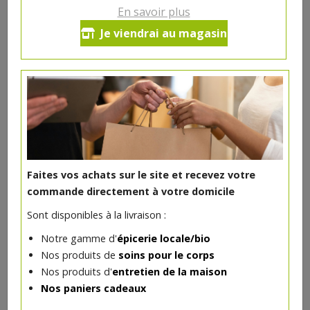
En savoir plus
Ce produit est indisponible pour le moment.
Je viendrai au magasin
DANS LA MÊME CATÉGORIE ...
Faites vos achats sur le site et recevez votre
commande directement à votre domicile
Sont disponibles à la livraison :
Notre gamme d'
épicerie locale/bio
Nos produits de
soins pour le corps
Nos produits d'
entretien de la maison
Nos paniers cadeaux
Tartinade ananas coco bio 190g
4.04€/pc
HYGIENA