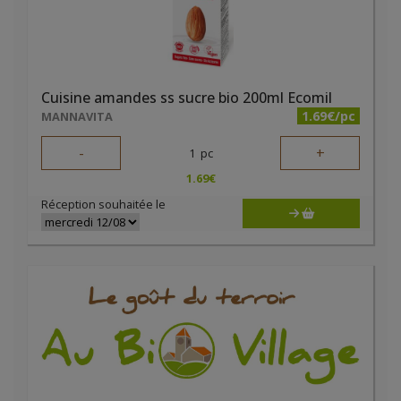
Cuisine amandes ss sucre bio 200ml Ecomil
1.69€/pc
MANNAVITA
-
+
1
pc
1.69
€
Réception souhaitée le