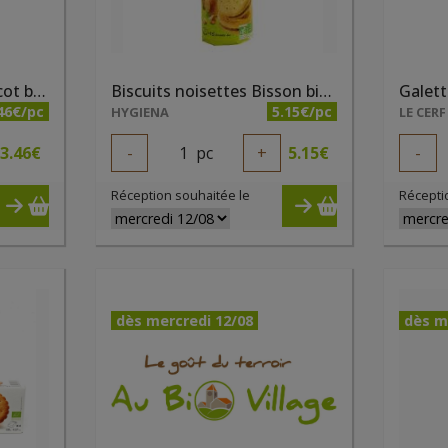
Biscuits fourrés à l'abricot bio 150g Elibio
Biscuits noisettes Bisson bio 300g
46€/pc
5.15€/pc
HYGIENA
LE CERF
3.46
€
-
1
pc
+
5.15
€
-
Réception souhaitée le
Récepti
dès mercredi 12/08
dès m