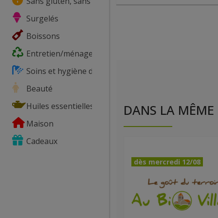
Sans gluten, sans lactose, ...
Surgelés
Boissons
Entretien/ménage
Soins et hygiène du corps
Beauté
Huiles essentielles
DANS LA MÊME 
Maison
Cadeaux
dès mercredi 12/08