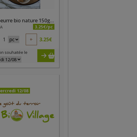
Petit beurre bio nature 150g Bisson
3.25€/pc
NA
1
+
3.25
€
on souhaitée le
ercredi 12/08