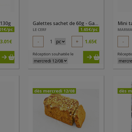
 130g
Galettes sachet de 60g - Galettes de Violette
01€/pc
1.65€/pc
LE CERF
MARM
3.01
€
-
1
+
1.65
€
-
Réception souhaitée le
Récepti
dès mercredi 12/08
dès m