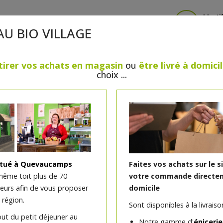
Identi
AU BIO VILLAGE
tirer vos achats en magasin
ou
être livré à domici
choix ...
CRÈMERIE
FROMAGES
VIANDES & VOLAILLES
BOULANGERIE / PÂTISSERIE
SANS GLUTEN, SANS LAC
PS
BEAUTÉ
HUILES ESSENTIELLES
MAISON
itué à Quevaucamps
Faites vos achats sur le s
même toit plus de 70
votre commande directem
teurs afin de vous proposer
domicile
Biscuits choco Bisson bi
 région.
Sont disponibles à la livraison
out du petit déjeuner au
Notre gamme d'
épicerie