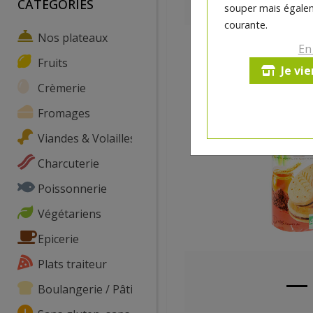
CATEGORIES
souper mais égalem
courante.
Nos plateaux
En
Fruits
Je vi
Crèmerie
Fromages
Viandes & Volailles
Charcuterie
Poissonnerie
Végétariens
Epicerie
Plats traiteur
Boulangerie / Pâtisserie