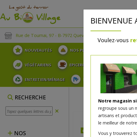
BIENVENUE 
Rue de Tournai, 97 - B-7972 Quevaucamps
Voulez-vous
re
NOUVEAUTÉS
NOS PLATEAUX
FRUITS
VÉGÉTARIENS
EPICERIE
PLATS TRAITEUR
ENTRETIEN/MÉNAGE
SOINS ET HYGIÈNE DU COR
RECHERCHE
Notre magasin s
regroupe sous un 
artisans et produc
le meilleur de notre
dès mercredi 12/08
NOS
Vous y trouverez t