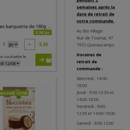
pendant 2
semaines après la
date de retrait de
votre commande.
Galettes barquette de 180g - Galettes de Violette
Au Bio Village
3.3€/pc
Rue de Tournai, 97
1
+
3.3
€
7972 Quevaucamps
Horaires de
on souhaitée le
retrait de
commande :
Mercredi : 14:00-
18:00
Jeudi : 9:30-12:30 et
ercredi 12/08
14:00-18:00
Vendredi : 9:00-
12:30 et 14:00-19:00
Samedi : 9:00-13:00