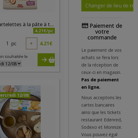
Changer de lieu de réc
Mini tartelettes à la pâte à tartiner bianca Nocciolata et quinoa soufflé bio 250g
Paiement de
4.21€/pc
votre
A
commande
1
pc
+
4.21
€
Le paiement de vos
on souhaitée le
achats se fera lors
de la réception de
ceux-ci en magasin.
Pas de paiement
en ligne.
ercredi 12/08
Nous acceptons les
cartes bancaires
ainsi que les tickets
restaurant Edenred,
Sodexo et Monnize.
Vous pouvez égal