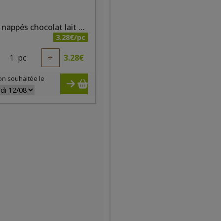
Sablés nappés chocolat lait bio 4 x 4pc 160g Elibio
3.28€/pc
1
pc
+
3.28
€
on souhaitée le