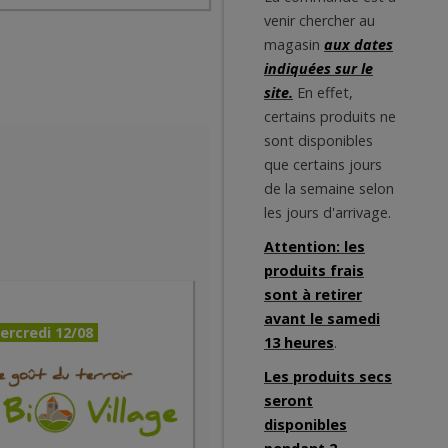
venir chercher au
magasin
aux dates
indiquées sur le
site.
En effet,
certains produits ne
sont disponibles
que certains jours
de la semaine selon
les jours d'arrivage.
Attention: les
produits frais
sont à retirer
avant le samedi
ercredi 12/08
13 heures
.
Les produits secs
seront
disponibles