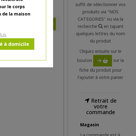
suffit de sélectionner vos
our le corps
4.99
€
produits via "NOS
n de la maison
CATEGORIES" ou via la
recherche
en tapant
quelques lettres du nom
lus
du produit
ré à domicile
Cliquez ensuite sur le
bouton
sur la
fiche du produit pour
l'ajouter à votre panier
Retrait de
votre
commande
Magasin
La commande est à