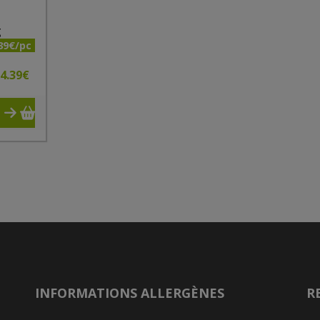
g
39€/pc
4.39
€
INFORMATIONS ALLERGÈNES
R