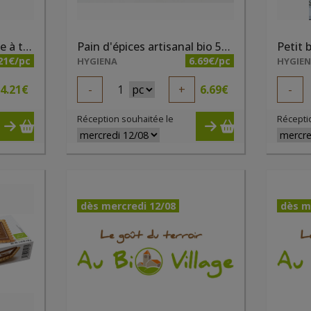
Mini tartelettes à la pâte à tartiner cacao Nocciolata et quinoa soufflé bio 250g
Pain d'épices artisanal bio 500g Hygiena
21€/pc
6.69€/pc
HYGIENA
HYGIE
4.21
€
-
1
+
6.69
€
-
Réception souhaitée le
Récepti
dès mercredi 12/08
dès m