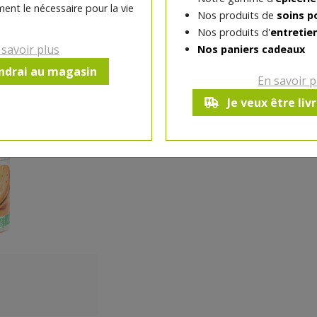
ent le nécessaire pour la vie
Nos produits de
soins p
-
1
+
Nos produits d'
entretie
Réception souhaitée le
 savoir plus
Nos paniers cadeaux
endrai au magasin
En savoir p
Je veux être liv