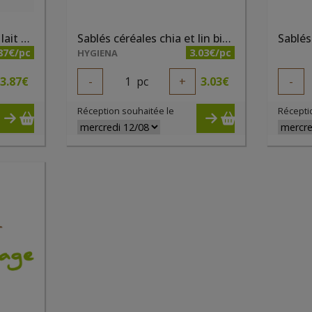
Petits beurres chocolat lait bio 150g
Sablés céréales chia et lin bio 200g Bisson
87€/pc
3.03€/pc
HYGIENA
3.87
€
-
1
pc
+
3.03
€
-
Réception souhaitée le
Récepti