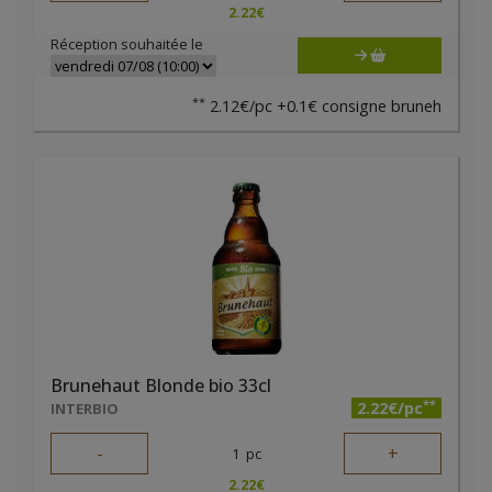
2.22
€
Réception souhaitée le
**
2.12€/pc +0.1€ consigne bruneh
Brunehaut Blonde bio 33cl
**
2.22€/pc
INTERBIO
-
+
1
pc
2.22
€