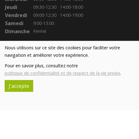
Jeudi
09:30-12:30
14:00-18:00
Vendredi
09:00-12:30
14:00-19:00
Samedi
9:00-13:00
Dimanche
Fermé
Nous utilisons sur ce site des cookies pour faciliter votre
navigation et améliorer votre expérience.
Pour en savoir plus, consultez notre
politique de confidentialité et de respect de la vie privée
.
J'accepte
Réalisé avec
par
MonSiteAMoi