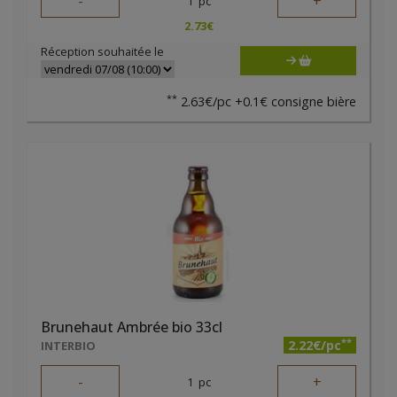
-
+
1
pc
2.73
€
Réception souhaitée le
**
2.63€/pc +0.1€ consigne bière
Brunehaut Ambrée bio 33cl
**
2.22€/pc
INTERBIO
-
+
1
pc