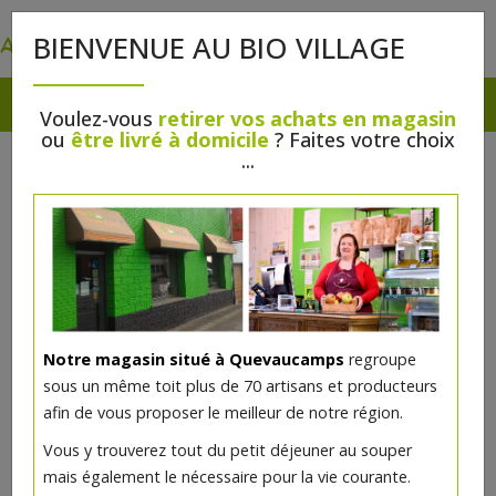
0
BIENVENUE AU BIO VILLAGE
Voulez-vous
retirer vos achats en magasin
ou
être livré à domicile
? Faites votre choix
...
Notre magasin situé à Quevaucamps
regroupe
sous un même toit plus de 70 artisans et producteurs
afin de vous proposer le meilleur de notre région.
Moinette ambrée 33cl
Vous y trouverez tout du petit déjeuner au souper
mais également le nécessaire pour la vie courante.
2.14€/pc