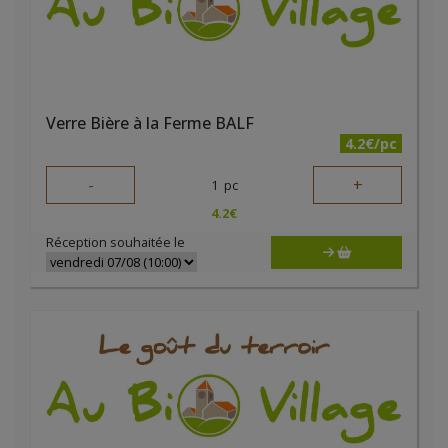
Verre Bière à la Ferme BALF
4.2€/pc
-
+
1
pc
4.2
€
Réception souhaitée le