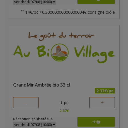
**
14€/pc +0.30000000000000004€ consigne diôle
GrandMir Ambrée bio 33 cl
2.37€/pc
-
+
1
pc
2.37
€
Réception souhaitée le