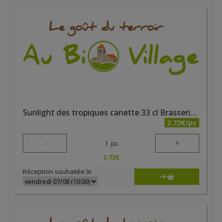
Sunlight des tropiques canette 33 cl Brasserie du Borinage
2.72€/pc
-
+
1
pc
2.72
€
Réception souhaitée le