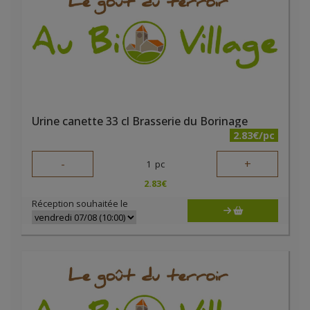
Urine canette 33 cl Brasserie du Borinage
2.83€/pc
-
+
1
pc
2.83
€
Réception souhaitée le