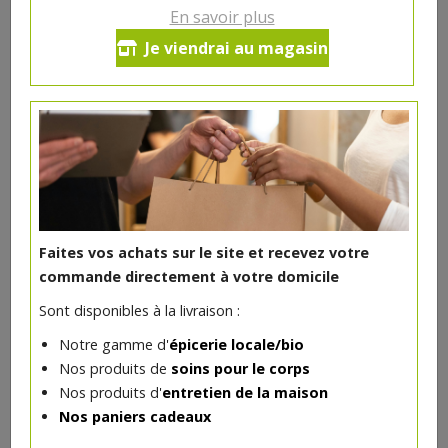
En savoir plus
Ce produit est indisponible pour le moment.
Je viendrai au magasin
DANS LA MÊME CATÉGORIE ...
Faites vos achats sur le site et recevez votre
commande directement à votre domicile
Sont disponibles à la livraison :
Notre gamme d'
épicerie locale/bio
Nos produits de
soins pour le corps
Nos produits d'
entretien de la maison
Nos paniers cadeaux
Baraque 33 cl Brasserie du Borinage
**
2.73€/pc