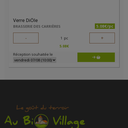
Verre DiÔle
5.08€/pc
BRASSERIE DES CARRIÈRES
-
+
1
pc
5.08
€
Réception souhaitée le