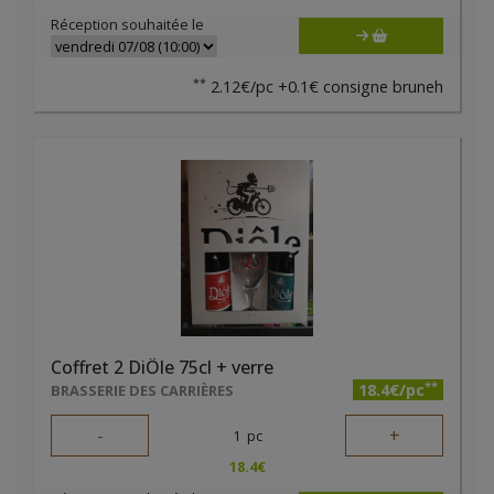
Réception souhaitée le
**
2.12€/pc +0.1€ consigne bruneh
Coffret 2 DiÔle 75cl + verre
**
18.4€/pc
BRASSERIE DES CARRIÈRES
-
+
1
pc
18.4
€