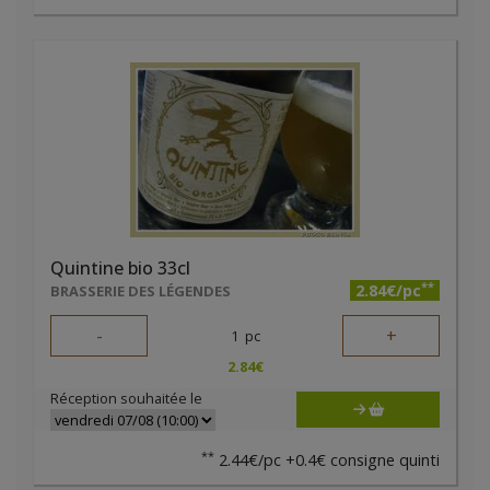
Quintine bio 33cl
**
2.84€/pc
BRASSERIE DES LÉGENDES
-
+
1
pc
2.84
€
Réception souhaitée le
**
2.44€/pc +0.4€ consigne quinti