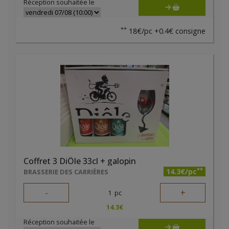
Réception souhaitée le
**
18€/pc +0.4€ consigne
Coffret 3 DiÔle 33cl + galopin
**
14.3€/pc
BRASSERIE DES CARRIÈRES
-
+
1
pc
14.3
€
Réception souhaitée le