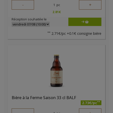
-
+
1
pc
2.81
€
Réception souhaitée le
**
2.71€/pc +0.1€ consigne bière
Bière à la Ferme Saison 33 cl BALF
**
2.73€/pc