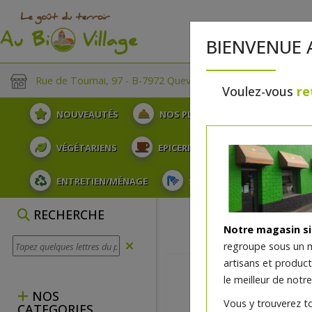
BIENVENUE 
Rue de Tournai, 97 - B-7972 Quevaucamps
Voulez-vous
re
NOUVEAUTÉS
NOS PLATEAUX
FRUITS
VÉGÉTARIENS
EPICERIE
PLATS TRAITEUR
ENTRETIEN/MÉNAGE
SOINS ET HYGIÈNE DU COR
RECHERCHE
Notre magasin s
regroupe sous un 
artisans et produc
le meilleur de notre
NOS
Vous y trouverez t
CATEGORIES