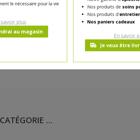
ent le nécessaire pour la vie
Nos produits de
soins p
Ce produit est indisponible pour 
Nos produits d'
entretie
 savoir plus
Nos paniers cadeaux
endrai au magasin
En savoir p
Je veux être liv
CATÉGORIE ...