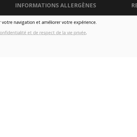
INFORMATIONS ALLERGÈNES
R
Tous nos produits sont susceptibles de contenir
er votre navigation et améliorer votre expérience.
des allergènes. Si vous souhaitez avoir de plus
onfidentialité et de respect de la vie privée
.
amples informations sur ceux-ci, vous pouvez
son
nous contacter par e-mail à l'adresse
info@aubiovillage.be
Nu
IMAGES
Gé
Les images présentées pour illuster les produits
Co
en vente sur ce site ne sont pas contractuelles.
con
TAGS
Local
Durable
Fermier
Magasin
H