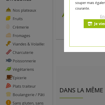
souper mais égalem
courante.
Nos plateaux
En
Fruits
Je vi
Crèmerie
Fromages
Viandes & Volailles
Charcuterie
Poissonnerie
Végétariens
Epicerie
Plats traiteur
DANS LA MÊME 
Boulangerie / Pâtisserie
Sans gluten, sans lactose, ...