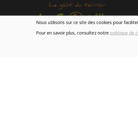
Nous utilisons sur ce site des cookies pour facilit
Pour en savoir plus, consultez notre
politique de c
Notre magasin situé à Quevaucamps réunit sous 
toit les produits de plus de 50 artisans et
producteurs régionaux pour vous servir du petit
déjeuner au souper.
Qui sommes nous ?
Le blog
Contact