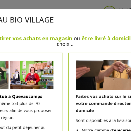
Identi
AU BIO VILLAGE
tirer vos achats en magasin
ou
être livré à domici
choix ...
CRÈMERIE
FROMAGES
VIANDES & VOLAILLES
BOULANGERIE / PÂTISSERIE
SANS GLUTEN, SANS LAC
PS
BEAUTÉ
HUILES ESSENTIELLES
MAISON
itué à Quevaucamps
Faites vos achats sur le s
même toit plus de 70
votre commande directem
teurs afin de vous proposer
domicile
Crème glacée nougat 15
 région.
Sont disponibles à la livraison
out du petit déjeuner au
Notre gamme d'
épicerie