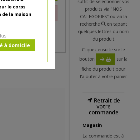
suffit de sélectionner vos
our le corps
produits via "NOS
le moment.
n de la maison
CATEGORIES" ou via la
recherche
en tapant
quelques lettres du nom
lus
du produit
ré à domicile
Cliquez ensuite sur le
bouton
sur la
fiche du produit pour
l'ajouter à votre panier
Retrait de
votre
commande
Magasin
La commande est à