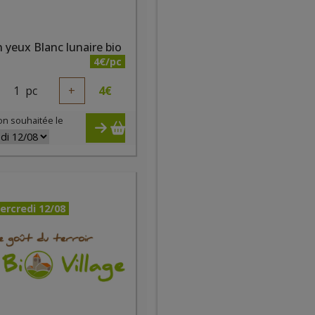
 yeux Blanc lunaire bio
4€/pc
1
pc
+
4
€
on souhaitée le
ercredi 12/08