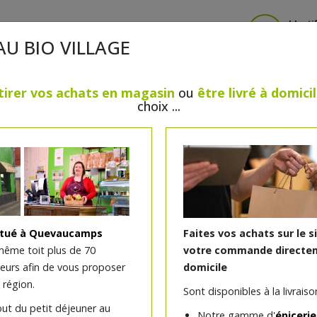
Identi
AU BIO VILLAGE
tirer vos achats en magasin
ou
être livré à domici
choix ...
CRÈMERIE
FROMAGES
VIANDES & VOLAILLES
BOULANGERIE / PÂTISSERIE
SANS GLUTEN, SANS LAC
PS
BEAUTÉ
HUILES ESSENTIELLES
MAISON
itué à Quevaucamps
Faites vos achats sur le s
même toit plus de 70
votre commande directem
teurs afin de vous proposer
domicile
Eyeliner Noir bio
 région.
Sont disponibles à la livraison
Envie de sublimer et d'intensifier votre re
out du petit déjeuner au
Notre gamme d'
épicerie