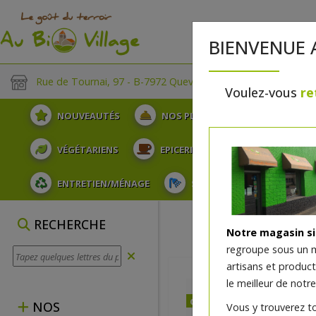
BIENVENUE 
Rue de Tournai, 97 - B-7972 Quevaucamps
Voulez-vous
re
NOUVEAUTÉS
NOS PLATEAUX
FRUITS
VÉGÉTARIENS
EPICERIE
PLATS TRAITEUR
ENTRETIEN/MÉNAGE
SOINS ET HYGIÈNE DU COR
RECHERCHE
Notre magasin s
regroupe sous un 
artisans et produc
le meilleur de notre
dès mercredi 12/08
NOS
Vous y trouverez t