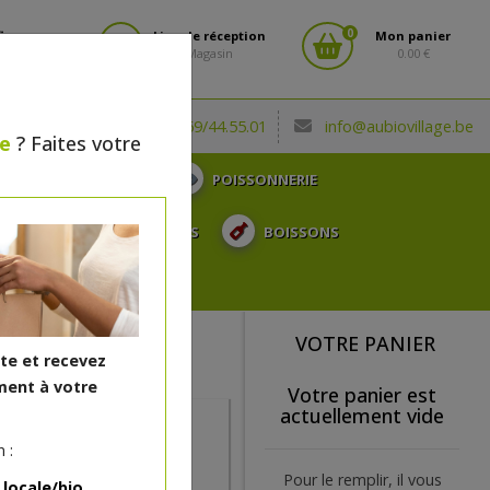
0
fiez-vous
Lieu de réception
Mon panier
Magasin
0.00 €
(0032) 069/44.55.01
info@aubiovillage.be
le
? Faites votre
CHARCUTERIE
POISSONNERIE
TOSE, ...
SURGELÉS
BOISSONS
CADEAUX
VOTRE PANIER
ite et recevez
ent à votre
Votre panier est
actuellement vide
 :
gard en un seul geste ?
Pour le remplir, il vous
 locale/bio