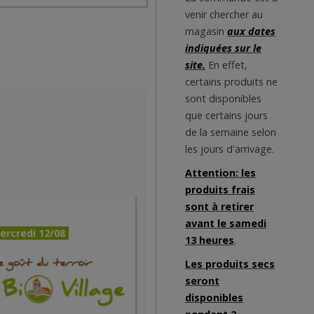
venir chercher au
magasin
aux dates
indiquées sur le
site.
En effet,
certains produits ne
sont disponibles
que certains jours
de la semaine selon
les jours d'arrivage.
Attention: les
produits frais
sont à retirer
avant le samedi
ercredi 12/08
13 heures
.
Les produits secs
seront
disponibles