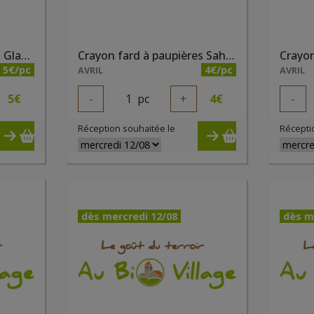
Crayon fard à paupières Glacier nacré bio
Crayon fard à paupières Sahara nacré bio
5€/pc
4€/pc
AVRIL
AVRIL
5
€
-
1
pc
+
4
€
-
Réception souhaitée le
Récepti
dès mercredi 12/08
dès m