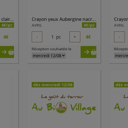
Crayon sourcils Châtain clair bio
Crayon yeux Aubergine nacré bio
Crayon
4€/pc
4€/pc
AVRIL
AVRIL
4
€
-
1
pc
+
4
€
-
Réception souhaitée le
Récepti
dès mercredi 12/08
dès m