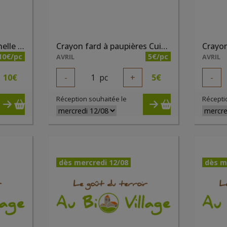
Anti cernes liquide Cannelle bio
Crayon fard à paupières Cuivré irisé bio
10€/pc
5€/pc
AVRIL
AVRIL
10
€
-
1
pc
+
5
€
-
Réception souhaitée le
Récepti
dès mercredi 12/08
dès m