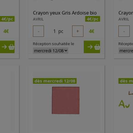
Crayon yeux Gris Ardoise bio
Crayon
4€/pc
4€/pc
AVRIL
AVRIL
4
€
-
1
pc
+
4
€
-
Réception souhaitée le
Récepti
dès mercredi 12/08
dès m