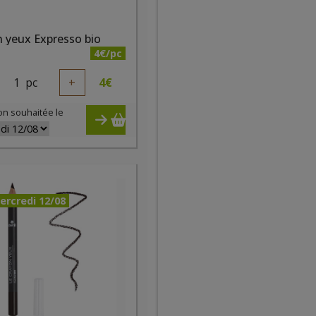
 yeux Expresso bio
4€/pc
1
pc
+
4
€
on souhaitée le
ercredi 12/08