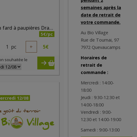
pendant 2
semaines après la
date de retrait de
votre commande.
Crayon fard à paupières Dragée nacré bio
Au Bio Village
5€/pc
Rue de Tournai, 97
1
pc
+
5
€
7972 Quevaucamps
Horaires de
on souhaitée le
retrait de
commande :
Mercredi : 14:00-
18:00
Jeudi : 9:30-12:30 et
ercredi 12/08
14:00-18:00
Vendredi : 9:00-
12:30 et 14:00-19:00
Samedi : 9:00-13:00