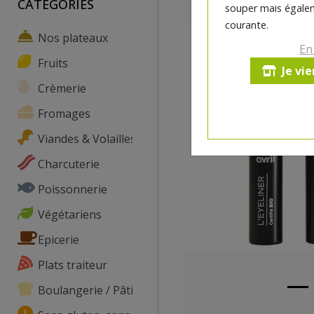
CATEGORIES
souper mais égalem
courante.
Nos plateaux
En
Fruits
Je vi
Crèmerie
Fromages
Viandes & Volailles
Charcuterie
Poissonnerie
Végétariens
Epicerie
Plats traiteur
Boulangerie / Pâtisserie