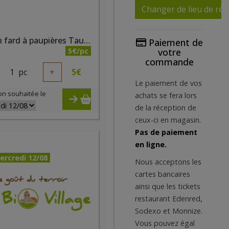
Changer de lieu de réc
Crayon fard à paupières Taupe nacré bio
Paiement de
5€/pc
votre
commande
1
pc
+
5
€
Le paiement de vos
on souhaitée le
achats se fera lors
de la réception de
ceux-ci en magasin.
Pas de paiement
en ligne.
ercredi 12/08
Nous acceptons les
cartes bancaires
ainsi que les tickets
restaurant Edenred,
Sodexo et Monnize.
Vous pouvez égal