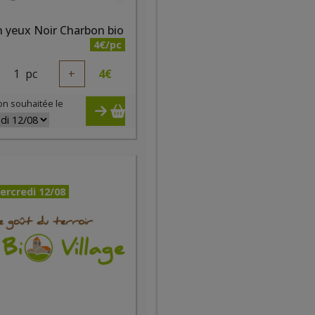
 yeux Noir Charbon bio
4€/pc
1
pc
+
4
€
on souhaitée le
ercredi 12/08