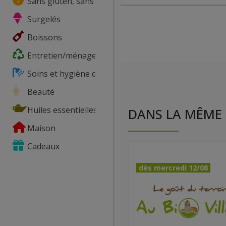
Sans gluten, sans lactose, ...
Surgelés
Boissons
Entretien/ménage
Soins et hygiène du corps
Beauté
Huiles essentielles
DANS LA MÊME 
Maison
Cadeaux
dès mercredi 12/08