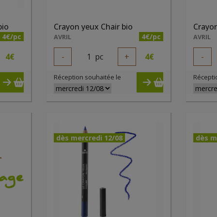
bio
Crayon yeux Chair bio
Crayon
4€/pc
4€/pc
AVRIL
AVRIL
4
€
-
1
pc
+
4
€
-
Réception souhaitée le
Récepti
dès mercredi 12/08
dès m