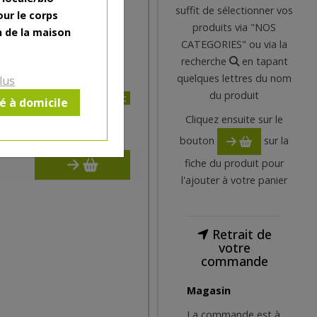
t ! Grâce à son pinceau très
suffit de sélectionner vos
our le corps
 facile et le résultat tient
produits via "NOS
n de la maison
CATEGORIES" ou via la
recherche
en tapant
quelques lettres du nom
lus
du produit
9€/pc
ré à domicile
Cliquez ensuite sur le
9
€
bouton
sur la
fiche du produit pour
l'ajouter à votre panier
Retrait de
votre
commande
Magasin
La commande est à