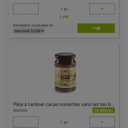
-
+
1
pc
5.09
€
Réception souhaitée le
Pâte à tartiner cacao noisettes sans lait bio 650g Nocciolata
10.83€/pc
MARMA
-
+
1
pc