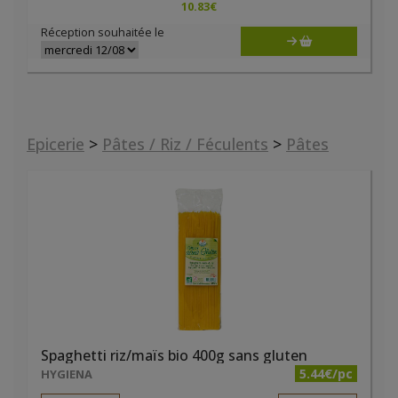
10.83
€
Réception souhaitée le
Epicerie
>
Pâtes / Riz / Féculents
>
Pâtes
Spaghetti riz/maïs bio 400g sans gluten
5.44€/pc
HYGIENA