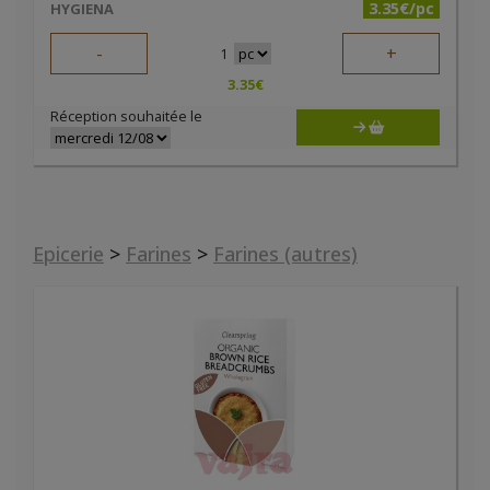
3.35€/pc
HYGIENA
-
+
1
3.35
€
Réception souhaitée le
Epicerie
>
Farines
>
Farines (autres)