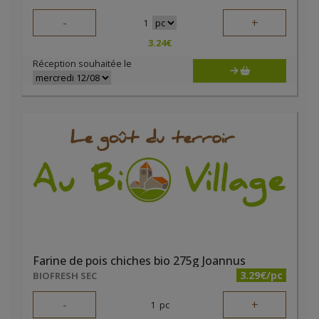
-
+
1
3.24
€
Réception souhaitée le
Farine de pois chiches bio 275g Joannus
3.29€/pc
BIOFRESH SEC
-
+
1
pc