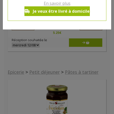
En savoir plus
Pain des fleurs quinoa bio 150g
Je veux être livré à domicile
5.25€/pc
HYGIENA
-
+
1
5.25
€
Réception souhaitée le
Epicerie
>
Petit déjeuner
>
Pâtes à tartiner