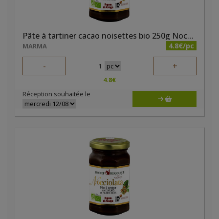
Pâte à tartiner cacao noisettes bio 250g Nocciolata
4.8€/pc
MARMA
-
+
1
4.8
€
Réception souhaitée le