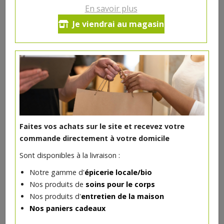
Ce produit est indisponible pour le moment.
En savoir plus
Je viendrai au magasin
DANS LA MÊME CATÉGORIE ...
Epicerie
>
Petit déjeuner
Faites vos achats sur le site et recevez votre
commande directement à votre domicile
Sont disponibles à la livraison :
Notre gamme d'
épicerie locale/bio
Nos produits de
soins pour le corps
Nos produits d'
entretien de la maison
Nos paniers cadeaux