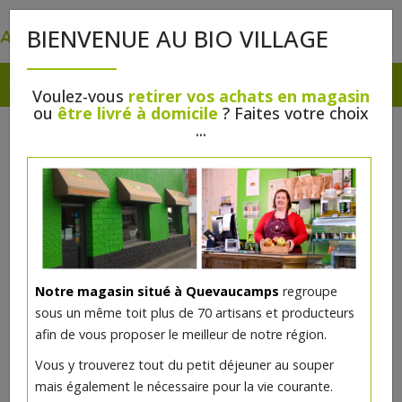
0
BIENVENUE AU BIO VILLAGE
Voulez-vous
retirer vos achats en magasin
ou
être livré à domicile
? Faites votre choix
...
Notre magasin situé à Quevaucamps
regroupe
Macaroni riz blanc bio 500g Rice
sous un même toit plus de 70 artisans et producteurs
& Rice
afin de vous proposer le meilleur de notre région.
Vous y trouverez tout du petit déjeuner au souper
5.5€/pc
mais également le nécessaire pour la vie courante.