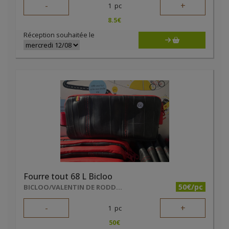
-
+
1
pc
8.5
€
Réception souhaitée le
Fourre tout 68 L Bicloo
50€/pc
BICLOO/VALENTIN DE RODDER
-
+
1
pc
50
€