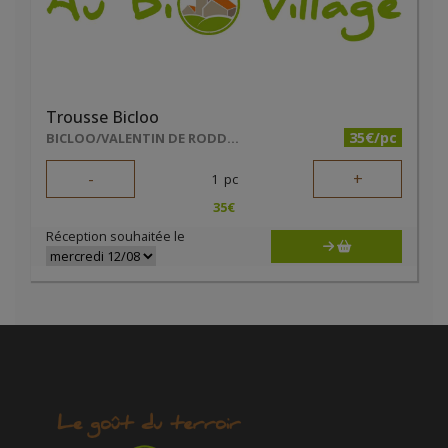
Trousse Bicloo
35€/pc
BICLOO/VALENTIN DE RODDER
-
+
1
pc
35
€
Réception souhaitée le