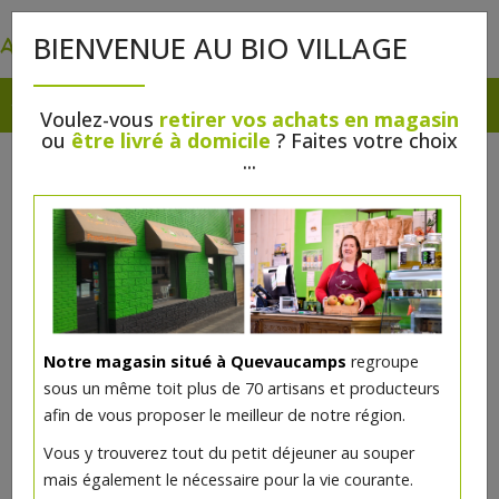
0
BIENVENUE AU BIO VILLAGE
Voulez-vous
retirer vos achats en magasin
ou
être livré à domicile
? Faites votre choix
...
Notre magasin situé à Quevaucamps
regroupe
sous un même toit plus de 70 artisans et producteurs
afin de vous proposer le meilleur de notre région.
Grand sac tissu bio réutilisable
Vous y trouverez tout du petit déjeuner au souper
40x40cm XL
mais également le nécessaire pour la vie courante.