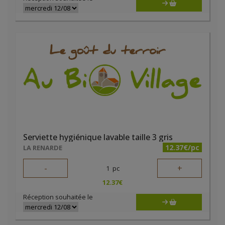
Serviette hygiénique lavable taille 3 gris
12.37€/pc
LA RENARDE
-
+
1
pc
12.37
€
Réception souhaitée le