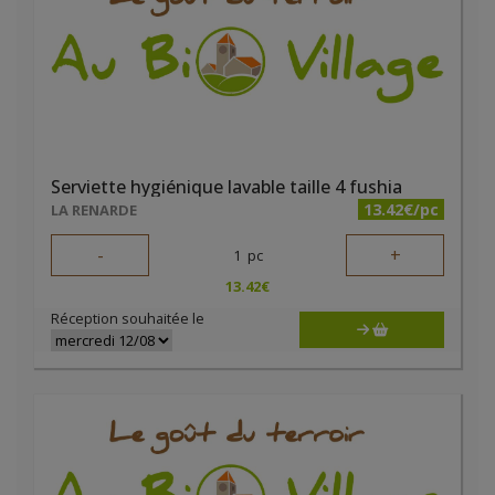
Serviette hygiénique lavable taille 4 fushia
13.42€/pc
LA RENARDE
-
+
1
pc
13.42
€
Réception souhaitée le