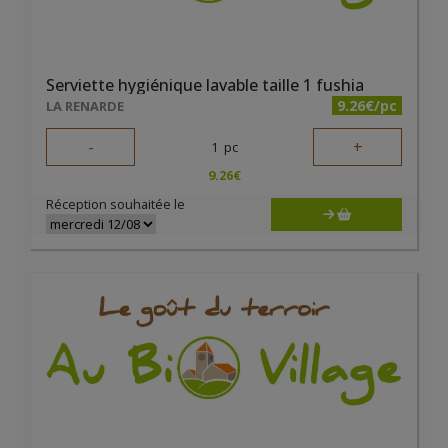
Serviette hygiénique lavable taille 1 fushia
9.26€/pc
LA RENARDE
-
+
1
pc
9.26
€
Réception souhaitée le