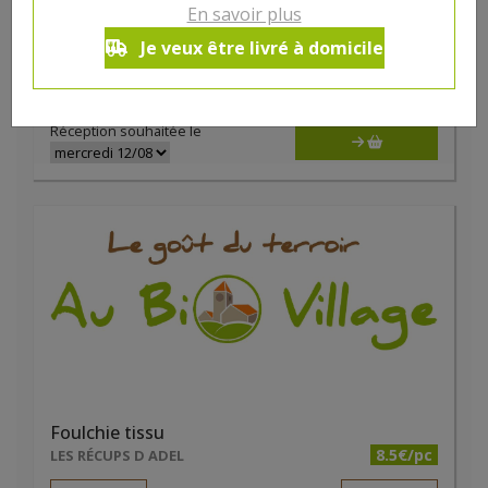
Chouchou tissu
En savoir plus
5€/pc
LES RÉCUPS D ADEL
Je veux être livré à domicile
-
+
1
pc
5
€
Réception souhaitée le
Foulchie tissu
8.5€/pc
LES RÉCUPS D ADEL