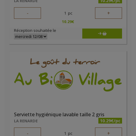
10.29€/pc
LA RENARDE
-
+
1
pc
10.29
€
Réception souhaitée le
Serviette hygiénique lavable taille 2 gris
10.29€/pc
LA RENARDE
-
+
1
pc