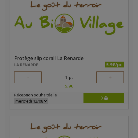
Protège slip corail La Renarde
5.9€/pc
LA RENARDE
-
+
1
pc
5.9
€
Réception souhaitée le