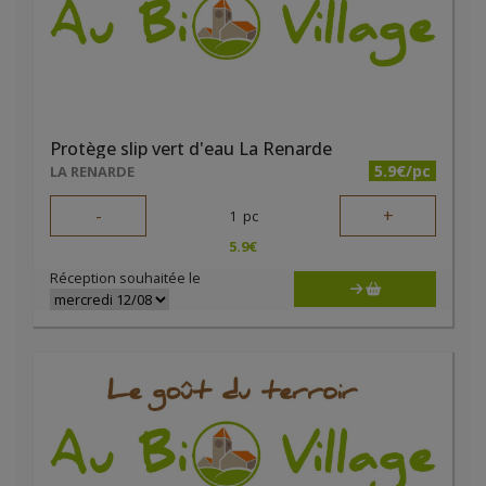
Protège slip vert d'eau La Renarde
5.9€/pc
LA RENARDE
-
+
1
pc
5.9
€
Réception souhaitée le