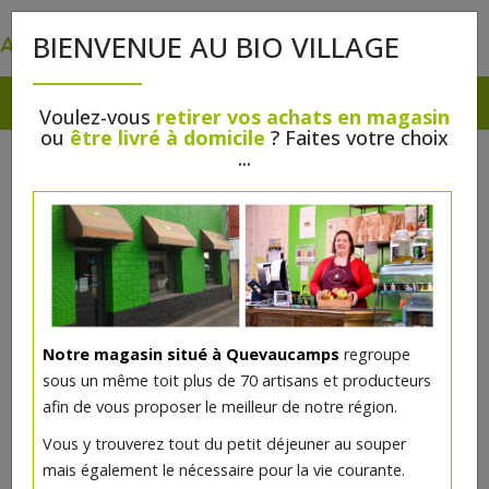
0
BIENVENUE AU BIO VILLAGE
Voulez-vous
retirer vos achats en magasin
ou
être livré à domicile
? Faites votre choix
...
Notre magasin situé à Quevaucamps
regroupe
sous un même toit plus de 70 artisans et producteurs
afin de vous proposer le meilleur de notre région.
Saison Dupont bio 33cl
Vous y trouverez tout du petit déjeuner au souper
mais également le nécessaire pour la vie courante.
1.82€/pc