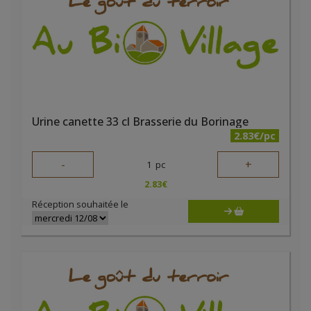
Urine canette 33 cl Brasserie du Borinage
2.83€/pc
-
+
1
pc
2.83
€
Réception souhaitée le