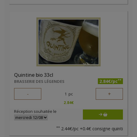
Quintine bio 33cl
**
2.84€/pc
BRASSERIE DES LÉGENDES
-
+
1
pc
2.84
€
Réception souhaitée le
**
2.44€/pc +0.4€ consigne quinti