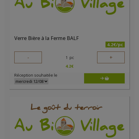
Verre Bière à la Ferme BALF
4.2€/pc
-
+
1
pc
4.2
€
Réception souhaitée le