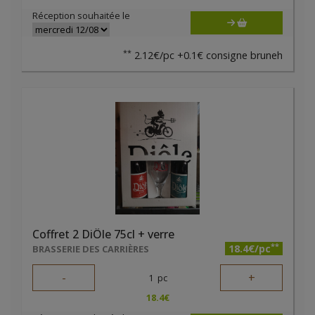
Réception souhaitée le
**
2.12€/pc +0.1€ consigne bruneh
Coffret 2 DiÔle 75cl + verre
**
18.4€/pc
BRASSERIE DES CARRIÈRES
-
+
1
pc
18.4
€