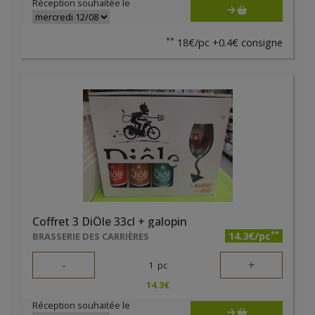
Réception souhaitée le
**
18€/pc +0.4€ consigne
Coffret 3 DiÔle 33cl + galopin
**
14.3€/pc
BRASSERIE DES CARRIÈRES
-
+
1
pc
14.3
€
Réception souhaitée le