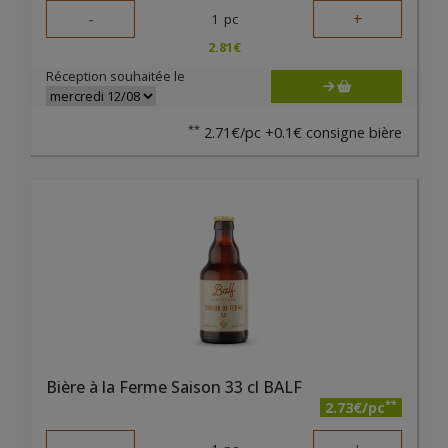
-
+
1
pc
2.81
€
Réception souhaitée le
**
2.71€/pc +0.1€ consigne bière
Bière à la Ferme Saison 33 cl BALF
**
2.73€/pc