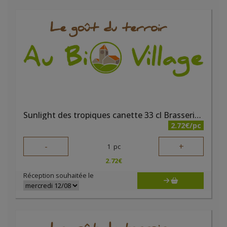
Sunlight des tropiques canette 33 cl Brasserie du Borinage
2.72€/pc
-
+
1
pc
2.72
€
Réception souhaitée le