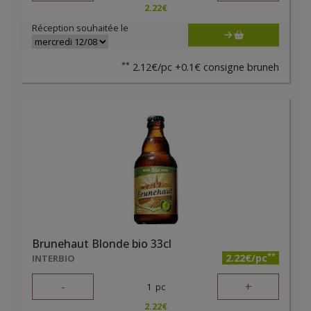
2.22
€
Réception souhaitée le
**
2.12€/pc +0.1€ consigne bruneh
Brunehaut Blonde bio 33cl
**
2.22€/pc
INTERBIO
-
+
1
pc
2.22
€