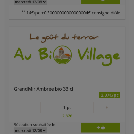
**
14€/pc +0.30000000000000004€ consigne diôle
GrandMir Ambrée bio 33 cl
2.37€/pc
-
+
1
pc
2.37
€
Réception souhaitée le