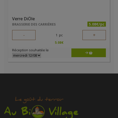
Verre DiÔle
5.08€/pc
BRASSERIE DES CARRIÈRES
-
+
1
pc
5.08
€
Réception souhaitée le