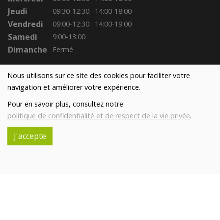
Jeudi
09:30-12:30
14:00-18:00
Vendredi
09:00-12:30
14:00-19:00
Samedi
9:00-13:00
Dimanche
Fermé
Nous utilisons sur ce site des cookies pour faciliter votre
navigation et améliorer votre expérience.
Pour en savoir plus, consultez notre
politique de confidentialité et de respect de la vie privée
.
J'accepte
Réalisé avec
par
MonSiteAMoi