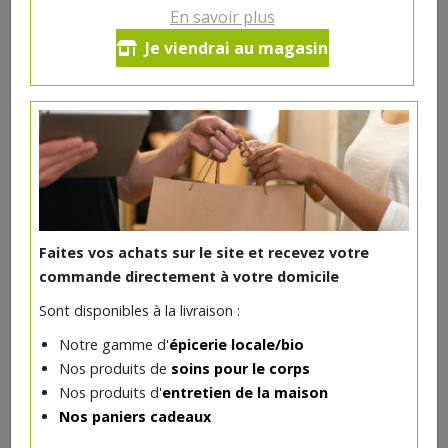
En savoir plus
Ce produit est indisponible pour le moment.
Je viendrai au magasin
DANS LA MÊME CATÉGORIE ...
Faites vos achats sur le site et recevez votre
commande directement à votre domicile
Sont disponibles à la livraison :
Notre gamme d'
épicerie locale/bio
Nos produits de
soins pour le corps
Nos produits d'
entretien de la maison
Nos paniers cadeaux
Baraque 33 cl Brasserie du Borinage
**
2.73€/pc