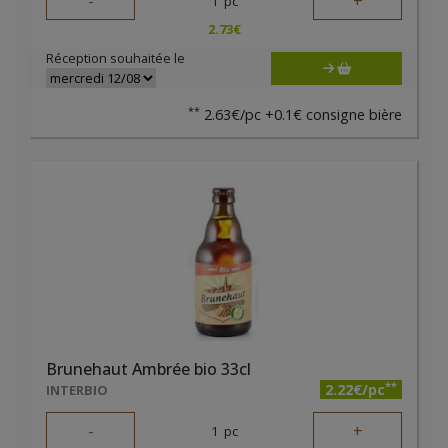
-
+
1
pc
2.73
€
Réception souhaitée le
**
2.63€/pc +0.1€ consigne bière
Brunehaut Ambrée bio 33cl
**
2.22€/pc
INTERBIO
-
+
1
pc