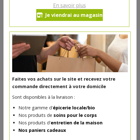
En savoir plus
Ce produit est indisponible pour le moment.
Je viendrai au magasin
DANS LA MÊME CATÉGORIE ...
Faites vos achats sur le site et recevez votre
Végétariens
commande directement à votre domicile
Sont disponibles à la livraison :
Notre gamme d'
épicerie locale/bio
Nos produits de
soins pour le corps
Nos produits d'
entretien de la maison
Nos paniers cadeaux