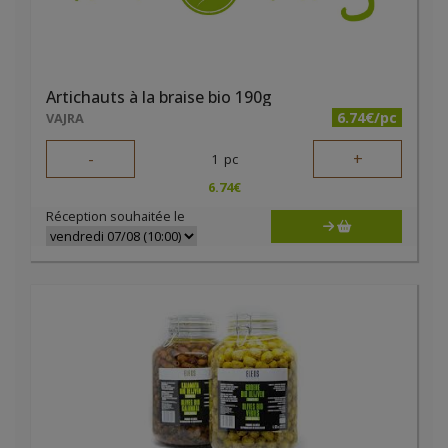
Artichauts à la braise bio 190g
6.74€/pc
VAJRA
-
+
1
pc
6.74
€
Réception souhaitée le