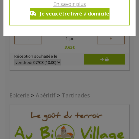
En savoir plus
Je veux être livré à domicile
Tartinade aubergine bio 180g
3.63€/pc
HYGIENA
-
+
1
pc
3.63
€
Réception souhaitée le
Epicerie
>
Apéritif
>
Tartinades