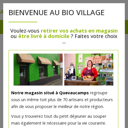
0
BIENVENUE AU BIO VILLAGE
Voulez-vous
retirer vos achats en magasin
ou
être livré à domicile
? Faites votre choix
...
Notre magasin situé à Quevaucamps
regroupe
sous un même toit plus de 70 artisans et producteurs
afin de vous proposer le meilleur de notre région.
Pesto rouge marin bio 90g
Vous y trouverez tout du petit déjeuner au souper
mais également le nécessaire pour la vie courante.
4.96€/pc