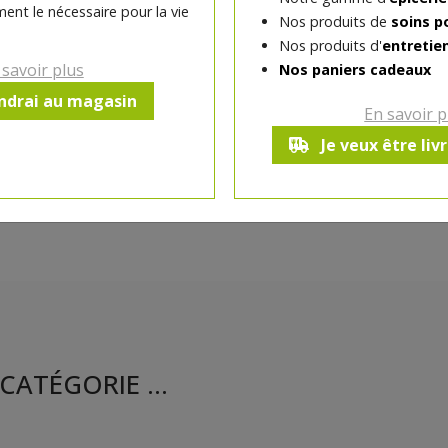
ent le nécessaire pour la vie
Nos produits de
soins p
Ce produit est indisponible pour 
Nos produits d'
entretie
 savoir plus
Nos paniers cadeaux
endrai au magasin
En savoir p
Je veux être liv
CATÉGORIE ...