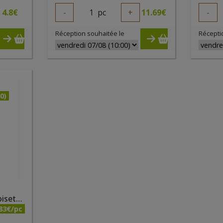
4.8
€
-
1
pc
+
11.69
€
-
Réception souhaitée le
Récepti
0)
Pâte à tartiner cacao noisettes sans lait bio 650g Nocciolata
83€/pc