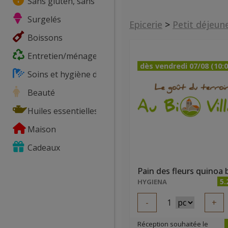
Sans gluten, sans lactose, ...
Surgelés
Epicerie
>
Petit déjeun
Boissons
Entretien/ménage
dès vendredi 07/08 (10:0
Soins et hygiène du corps
Beauté
Huiles essentielles
Maison
Cadeaux
5.
HYGIENA
-
1
+
Réception souhaitée le