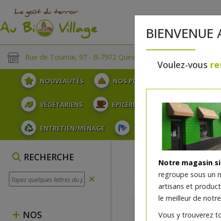
BIENVENUE 
Rue de Tournai, 97 - B-7972 Quevaucamps
Voulez-vous
re
NOUVEAUTÉS
NOS PLATEAUX
FRUITS
VÉGÉTARIENS
EPICERIE
PLATS TRAITEUR
ENTRETIEN/MÉNAGE
SOINS ET HYGIÈNE DU COR
RECHERCHE
Notre magasin s
regroupe sous un 
artisans et produc
le meilleur de notre
NOS
Vous y trouverez t