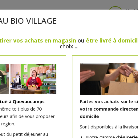
Identi
AU BIO VILLAGE
tirer vos achats en magasin
ou
être livré à domici
choix ...
CRÈMERIE
FROMAGES
VIANDES & VOLAILLES
BOULANGERIE / PÂTISSERIE
SANS GLUTEN, SANS LAC
PS
BEAUTÉ
HUILES ESSENTIELLES
MAISON
itué à Quevaucamps
Faites vos achats sur le s
même toit plus de 70
votre commande directem
teurs afin de vous proposer
domicile
Gomme de guar bio 60g
 région.
Sont disponibles à la livraison
out du petit déjeuner au
Notre gamme d'
épicerie