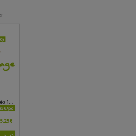
er
0)
Pain des fleurs quinoa bio 150g
25€/pc
5.25
€