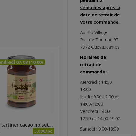
pendant 2
semaines après la
date de retrait de
votre commande.
Au Bio Village
Rue de Tournai, 97
7972 Quevaucamps
Horaires de
ndredi 07/08 (10:00)
retrait de
commande :
Mercredi : 14:00-
18:00
Jeudi : 9:30-12:30 et
14:00-18:00
Vendredi : 9:00-
12:30 et 14:00-19:00
Pâte à tartiner cacao noisettes sans lait bio 250g Nocciolata
Samedi : 9:00-13:00
5.09€/pc
A