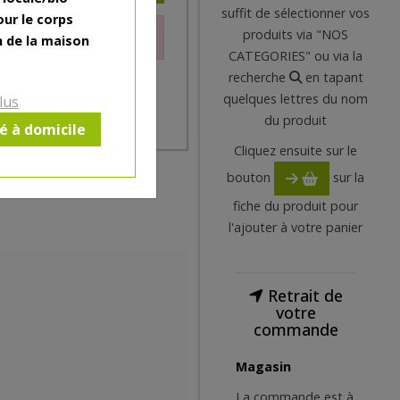
suffit de sélectionner vos
our le corps
produits via "NOS
le moment.
n de la maison
CATEGORIES" ou via la
recherche
en tapant
quelques lettres du nom
lus
du produit
ré à domicile
Cliquez ensuite sur le
bouton
sur la
fiche du produit pour
l'ajouter à votre panier
Retrait de
votre
commande
Magasin
La commande est à