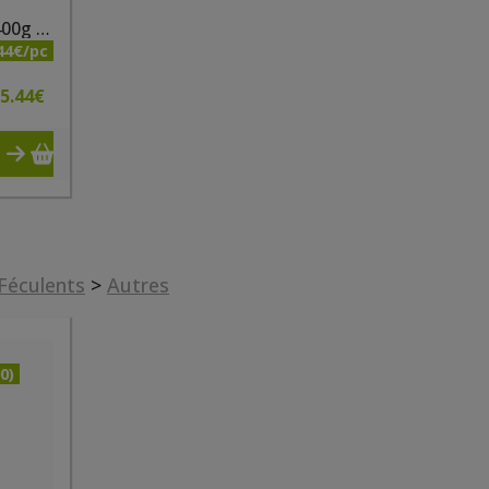
Spaghetti riz/maïs bio 400g sans gluten
44€/pc
5.44
€
 Féculents
>
Autres
0)