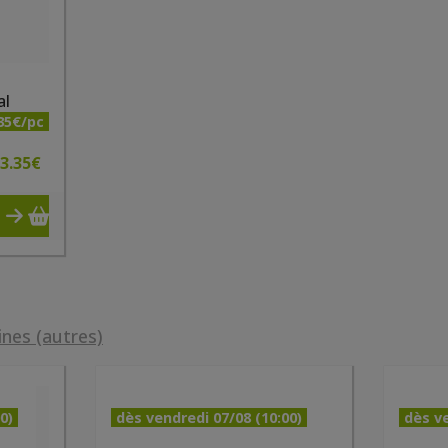
al
35€/pc
3.35
€
ines (autres)
0)
dès vendredi 07/08 (10:00)
dès ve