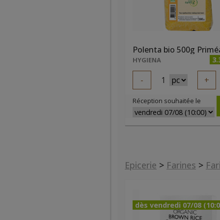
Polenta bio 500g Primé
3.
HYGIENA
-
1
+
Réception souhaitée le
Epicerie
>
Farines
>
Far
dès vendredi 07/08 (10:0