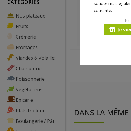
CATEGORIES
souper mais égalem
courante.
Nos plateaux
En
Fruits
Je vi
Crèmerie
Fromages
Viandes & Volailles
Charcuterie
Poissonnerie
Végétariens
Epicerie
Plats traiteur
DANS LA MÊME 
Boulangerie / Pâtisserie