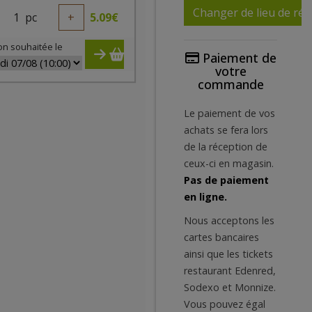
Changer de lieu de réc
1
pc
+
5.09
€
on souhaitée le
Paiement de
votre
commande
Le paiement de vos
achats se fera lors
de la réception de
ceux-ci en magasin.
Pas de paiement
en ligne.
Nous acceptons les
cartes bancaires
ainsi que les tickets
restaurant Edenred,
Sodexo et Monnize.
Vous pouvez égal