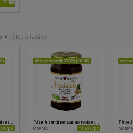
er
>
Pâtes à tartiner
0)
dès vendredi 07/08 (10:00)
dès ve
Pâte à tartiner cacao noisettes bio 250g Nocciolata
Pâte à tartiner cacao noisettes bio 650g Nocciolata
.8€/pc
11.69€/pc
MARMA
MARM