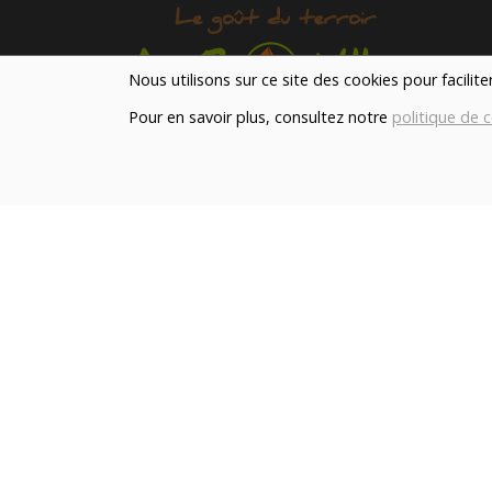
Nous utilisons sur ce site des cookies pour facilit
Pour en savoir plus, consultez notre
politique de c
Notre magasin situé à Quevaucamps réunit sous 
toit les produits de plus de 50 artisans et
producteurs régionaux pour vous servir du petit
déjeuner au souper.
Qui sommes nous ?
Le blog
Contact