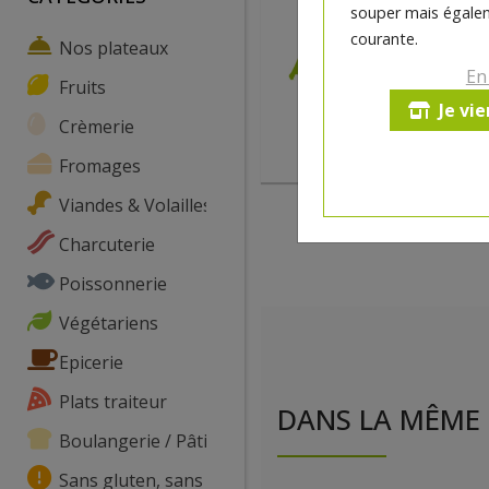
souper mais égalem
courante.
Nos plateaux
En
Fruits
Je vi
Crèmerie
Fromages
Viandes & Volailles
Charcuterie
Poissonnerie
Végétariens
Epicerie
Plats traiteur
DANS LA MÊME 
Boulangerie / Pâtisserie
Sans gluten, sans lactose, ...