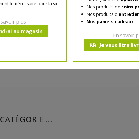
ent le nécessaire pour la vie
Nos produits de
soins p
Ce produit est indisponible pour 
Nos produits d'
entretie
 savoir plus
Nos paniers cadeaux
endrai au magasin
En savoir p
Je veux être liv
CATÉGORIE ...