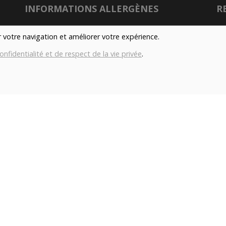
INFORMATIONS ALLERGÈNES
R
Tous nos produits sont susceptibles de contenir
er votre navigation et améliorer votre expérience.
des allergènes. Si vous souhaitez avoir de plus
onfidentialité et de respect de la vie privée
.
amples informations sur ceux-ci, vous pouvez
son
nous contacter par e-mail à l'adresse
info@aubiovillage.be
Nu
IMAGES
Gé
Les images présentées pour illuster les produits
Co
en vente sur ce site ne sont pas contractuelles.
con
TAGS
Local
Durable
Fermier
Magasin
H