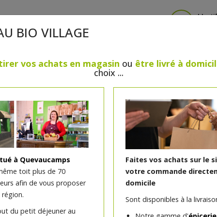
Identi
AU BIO VILLAGE
tirer vos achats en magasin
ou
être livré à domici
choix ...
CRÈMERIE
FROMAGES
VIANDES & VOLAILLES
BOULANGERIE / PÂTISSERIE
SANS GLUTEN, SANS LAC
PS
BEAUTÉ
HUILES ESSENTIELLES
MAISON
itué à Quevaucamps
Faites vos achats sur le s
même toit plus de 70
votre commande directem
teurs afin de vous proposer
domicile
Sorbet poire 150ml
 région.
Sont disponibles à la livraison
out du petit déjeuner au
Notre gamme d'
épicerie