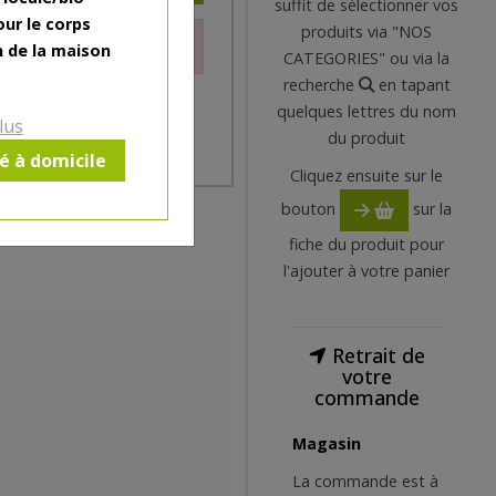
suffit de sélectionner vos
our le corps
produits via "NOS
le moment.
n de la maison
CATEGORIES" ou via la
recherche
en tapant
quelques lettres du nom
lus
du produit
ré à domicile
Cliquez ensuite sur le
bouton
sur la
fiche du produit pour
l'ajouter à votre panier
Retrait de
votre
commande
Magasin
La commande est à