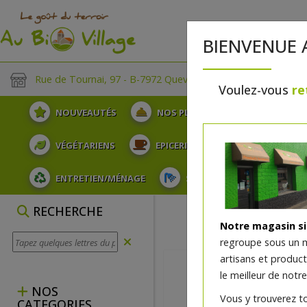
BIENVENUE 
Rue de Tournai, 97 - B-7972 Quevaucamps
Voulez-vous
re
NOUVEAUTÉS
NOS PLATEAUX
FRUITS
VÉGÉTARIENS
EPICERIE
PLATS TRAITEUR
ENTRETIEN/MÉNAGE
SOINS ET HYGIÈNE DU COR
RECHERCHE
Notre magasin s
regroupe sous un 
artisans et produc
le meilleur de notre
NOS
Vous y trouverez t
CATEGORIES