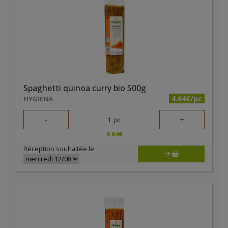
Spaghetti quinoa curry bio 500g
4.64€/pc
HYGIENA
-
+
1
pc
4.64
€
Réception souhaitée le