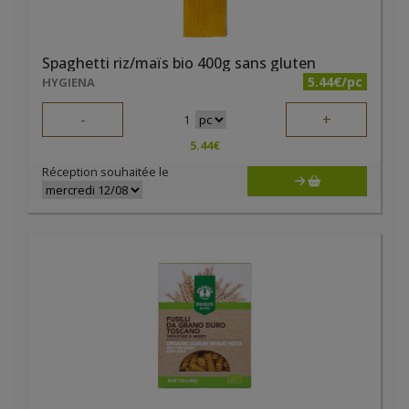
Spaghetti riz/maïs bio 400g sans gluten
5.44€/pc
HYGIENA
-
+
1
5.44
€
Réception souhaitée le