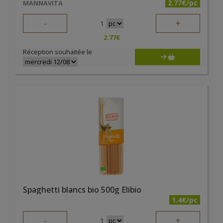
2.77€/pc
MANNAVITA
-
+
1
2.77
€
Réception souhaitée le
Spaghetti blancs bio 500g Elibio
1.4€/pc
-
+
1