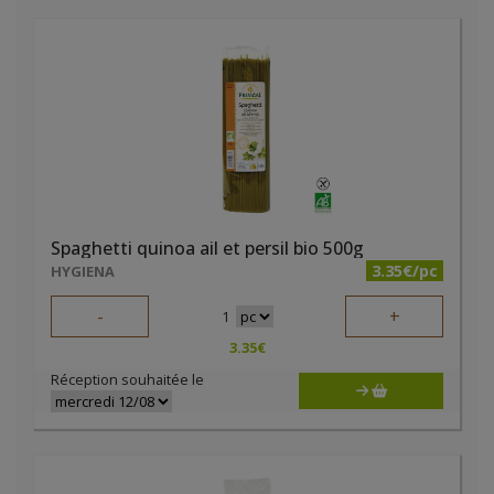
Spaghetti quinoa ail et persil bio 500g
3.35€/pc
HYGIENA
-
+
1
3.35
€
Réception souhaitée le