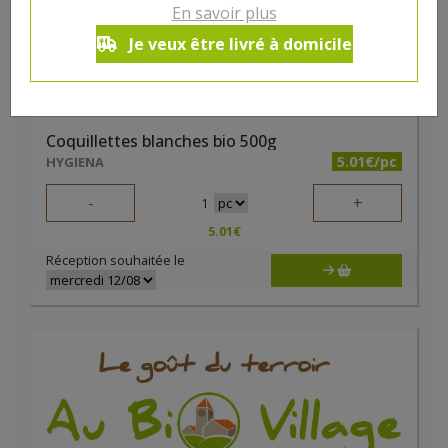
En savoir plus
Je veux être livré à domicile
Coquillettes blanches bio 500g
5.01€/pc
HYGIENA
-
+
1
5.01
€
Réception souhaitée le