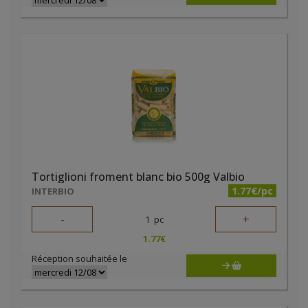
Tortiglioni froment blanc bio 500g Valbio
1.77€/pc
INTERBIO
-
+
1
pc
1.77
€
Réception souhaitée le