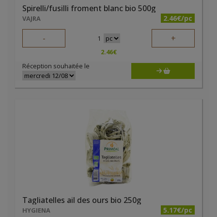
Spirelli/fusilli froment blanc bio 500g
2.46€/pc
VAJRA
-
+
1
2.46
€
Réception souhaitée le
Tagliatelles ail des ours bio 250g
5.17€/pc
HYGIENA