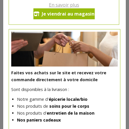
En savoir plus
Spaghetti froment complet bio
Je viendrai au magasin
500g Probios
2.46€/pc
-
+
1
2.46
€
Réception souhaitée le
Faites vos achats sur le site et recevez votre
commande directement à votre domicile
Sont disponibles à la livraison :
DANS LA MÊME CATÉGORIE ...
Notre gamme d'
épicerie locale/bio
Nos produits de
soins pour le corps
Nos produits d'
entretien de la maison
Nos paniers cadeaux