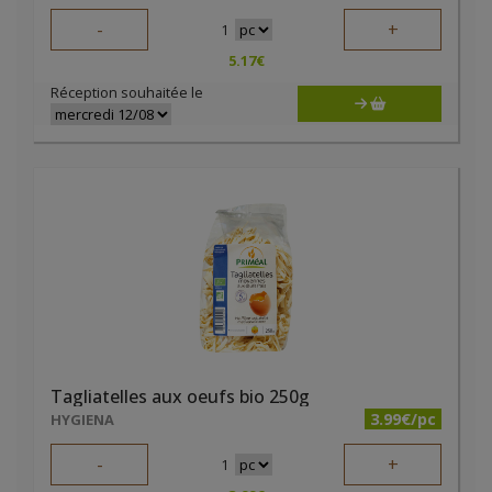
-
+
1
5.17
€
Réception souhaitée le
Tagliatelles aux oeufs bio 250g
3.99€/pc
HYGIENA
-
+
1