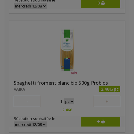
Réception souhaitée le
Spaghetti froment blanc bio 500g Probios
2.46€/pc
VAJRA
-
+
1
2.46
€
Réception souhaitée le