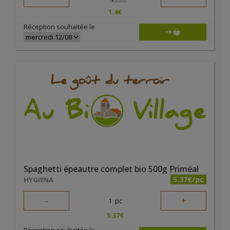
1.4
€
Réception souhaitée le
Spaghetti épeautre complet bio 500g Priméal
5.37€/pc
HYGIENA
-
+
1
pc
5.37
€