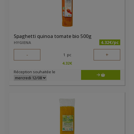
Spaghetti quinoa tomate bio 500g
4.32€/pc
HYGIENA
-
+
1
pc
4.32
€
Réception souhaitée le