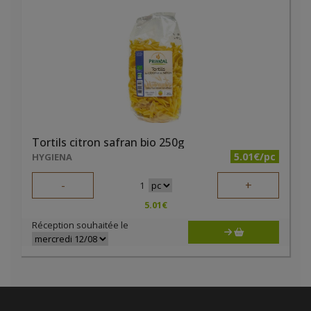
Tortils citron safran bio 250g
5.01€/pc
HYGIENA
-
+
1
5.01
€
Réception souhaitée le