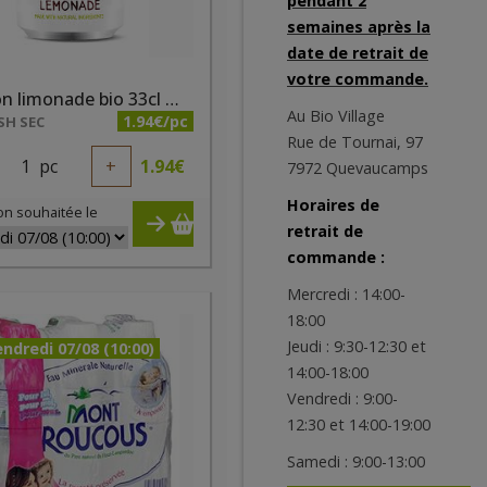
pendant 2
semaines après la
date de retrait de
votre commande.
Boisson limonade bio 33cl Whole Earth
Au Bio Village
1.94€/pc
SH SEC
Rue de Tournai, 97
1
pc
+
1.94
€
7972 Quevaucamps
Horaires de
on souhaitée le
retrait de
commande :
Mercredi : 14:00-
18:00
Jeudi : 9:30-12:30 et
ndredi 07/08 (10:00)
14:00-18:00
Vendredi : 9:00-
12:30 et 14:00-19:00
Samedi : 9:00-13:00