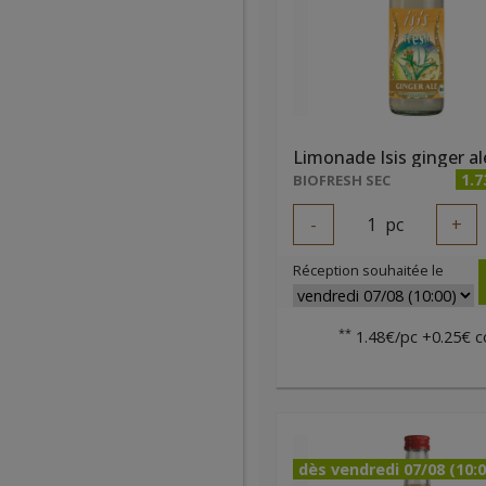
1.7
BIOFRESH SEC
-
1
pc
+
Réception souhaitée le
**
1.48€/pc +0.25€ c
dès vendredi 07/08 (10:0