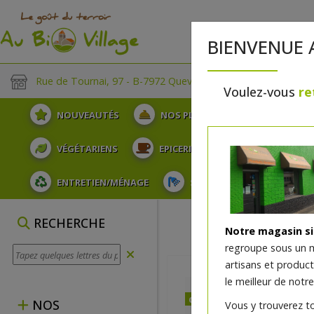
BIENVENUE 
Rue de Tournai, 97 - B-7972 Quevaucamps
Voulez-vous
re
NOUVEAUTÉS
NOS PLATEAUX
FRUITS
VÉGÉTARIENS
EPICERIE
PLATS TRAITEUR
ENTRETIEN/MÉNAGE
SOINS ET HYGIÈNE DU COR
RECHERCHE
Notre magasin s
regroupe sous un 
artisans et produc
le meilleur de notre
dès vendredi 07/08 (10:00
NOS
Vous y trouverez t