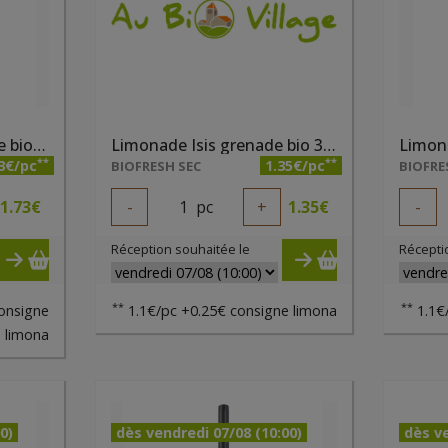
Limonade Isis ginger ale bio 33cl
Limonade Isis grenade bio 33cl
Limona
**
**
3€/pc
1.35€/pc
BIOFRESH SEC
BIOFRE
1.73
€
-
1
pc
+
1.35
€
-
Réception souhaitée le
Récepti
**
**
onsigne
1.1€/pc +0.25€ consigne limona
1.1€
limona
0)
dès vendredi 07/08 (10:00)
dès ve