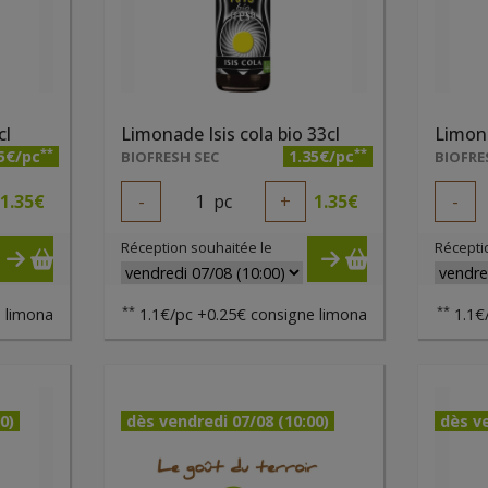
cl
Limonade Isis cola bio 33cl
**
**
5€/pc
1.35€/pc
BIOFRESH SEC
BIOFRE
1.35
€
-
1
pc
+
1.35
€
-
Réception souhaitée le
Récepti
**
**
 limona
1.1€/pc +0.25€ consigne limona
1.1€
0)
dès vendredi 07/08 (10:00)
dès ve