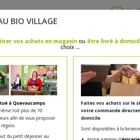
Identi
AU BIO VILLAGE
tirer vos achats en magasin
ou
être livré à domici
choix ...
CRÈMERIE
FROMAGES
VIANDES & VOLAILLES
BOULANGERIE / PÂTISSERIE
SANS GLUTEN, SANS LAC
PS
BEAUTÉ
HUILES ESSENTIELLES
MAISON
itué à Quevaucamps
Faites vos achats sur le s
même toit plus de 70
votre commande directem
teurs afin de vous proposer
domicile
Jus pétillant pomme Pom
 région.
Sont disponibles à la livraison
)
out du petit déjeuner au
Notre gamme d'
épicerie