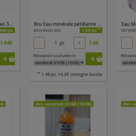
Boisson orange citron bio 33cl Whole Earth
Bru Eau minérale pétillante 1 litre
Eau M
**
94€/pc
1.6€/pc
BIOFRESH SEC
INTERB
1.94
€
-
1
pc
+
1.6
€
-
Réception souhaitée le
Récepti
**
1.4€/pc +0.2€ consigne boutei
0)
dès vendredi 07/08 (10:00)
dès ve