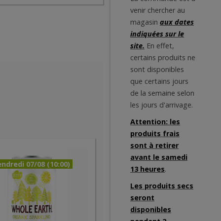
venir chercher au
magasin
aux dates
indiquées sur le
site.
En effet,
certains produits ne
sont disponibles
que certains jours
de la semaine selon
les jours d'arrivage.
Attention: les
produits frais
sont à retirer
avant le samedi
ndredi 07/08 (10:00)
13 heures
.
Les produits secs
seront
disponibles