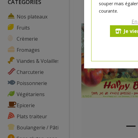
CATEGORIES
souper mais égalem
courante.
Nos plateaux
En
Fruits
Je vi
Crèmerie
Fromages
Viandes & Volailles
Charcuterie
Poissonnerie
Végétariens
Epicerie
Plats traiteur
Boulangerie / Pâtisserie