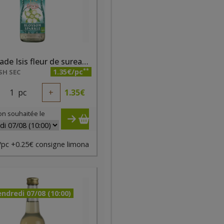
Limonade Isis fleur de sureau 33cl
**
1.35€/pc
SH SEC
1
pc
+
1.35
€
on souhaitée le
/pc +0.25€ consigne limona
ndredi 07/08 (10:00)