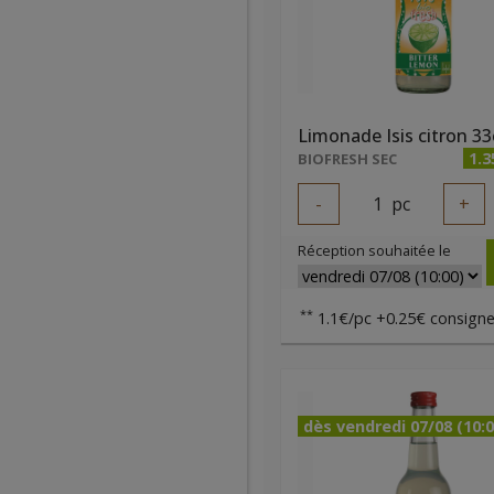
Limonade Isis citron 33
1.3
BIOFRESH SEC
-
1
pc
+
Réception souhaitée le
**
1.1€/pc +0.25€ consigne
dès vendredi 07/08 (10:0