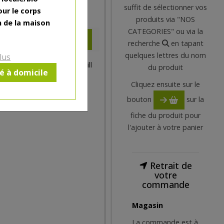
suffit de sélectionner vos
our le corps
3.48
€
produits via "NOS
n de la maison
CATEGORIES" ou via la
recherche
en tapant
quelques lettres du nom
lus
28€/pc +0.2€ consigne pétill
du produit
ré à domicile
Cliquez ensuite sur le
bouton
sur la
fiche du produit pour
l'ajouter à votre panier
Retrait de
votre
commande
Magasin
La commande est à