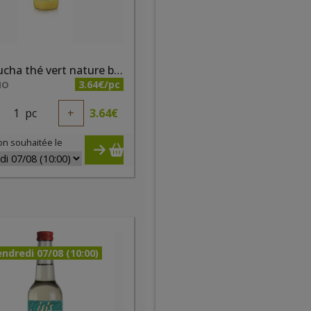
Kombucha thé vert nature bio 0.5l
3.64€/pc
IO
1
pc
+
3.64
€
on souhaitée le
ndredi 07/08 (10:00)