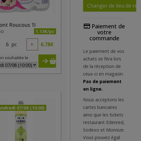
Changer de lieu de réc
ont Roucous 1l
Paiement de
1.13€/pc
votre
IO
commande
6
pc
+
6.78
€
Le paiement de vos
on souhaitée le
achats se fera lors
de la réception de
ceux-ci en magasin.
Pas de paiement
en ligne.
Nous acceptons les
cartes bancaires
ndredi 07/08 (10:00)
ainsi que les tickets
restaurant Edenred,
Sodexo et Monnize.
Vous pouvez égal