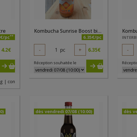
tre
Kombucha Sunrise Boost bio 1l
**
7€/pc
6.35€/pc
INTERB
4.2
€
-
1
pc
+
6.35
€
-
Réception souhaitée le
Récepti
g | con
0)
dès vendredi 07/08 (10:00)
dès ve