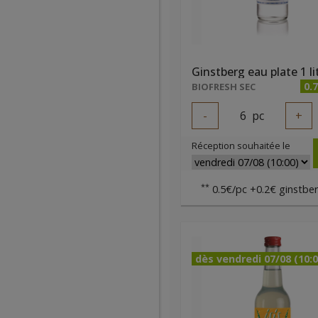
Ginstberg eau plate 1 li
0.
BIOFRESH SEC
-
6
pc
+
Réception souhaitée le
**
0.5€/pc +0.2€ ginstber
dès vendredi 07/08 (10:0