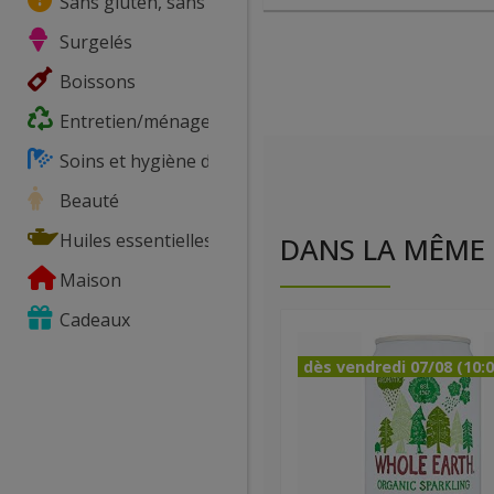
Sans gluten, sans lactose, ...
Surgelés
Boissons
Entretien/ménage
Soins et hygiène du corps
Beauté
Huiles essentielles
DANS LA MÊME 
Maison
Cadeaux
dès vendredi 07/08 (10:0