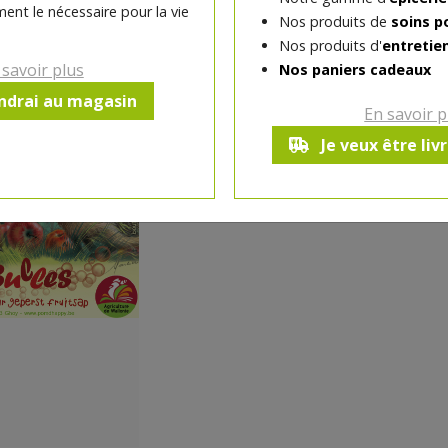
ent le nécessaire pour la vie
Nos produits de
soins p
-
1
pc
+
Nos produits d'
entretie
Réception souhaitée le
 savoir plus
Nos paniers cadeaux
endrai au magasin
En savoir p
**
3.
Je veux être liv