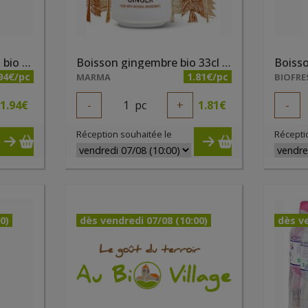
Boisson fleur de sureau bio 33cl Whole Earth
Boisson gingembre bio 33cl Whole Earth
94€/pc
1.81€/pc
MARMA
BIOFRE
1.94
€
-
1
pc
+
1.81
€
-
Réception souhaitée le
Récepti
0)
dès vendredi 07/08 (10:00)
dès ve