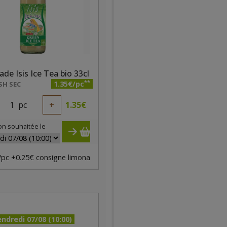
de Isis Ice Tea bio 33cl
**
1.35€/pc
SH SEC
1
pc
+
1.35
€
on souhaitée le
/pc +0.25€ consigne limona
ndredi 07/08 (10:00)