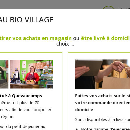
Identi
AU BIO VILLAGE
tirer vos achats en magasin
ou
être livré à domici
choix ...
CRÈMERIE
FROMAGES
VIANDES & VOLAILLES
BOULANGERIE / PÂTISSERIE
SANS GLUTEN, SANS LAC
PS
BEAUTÉ
HUILES ESSENTIELLES
MAISON
itué à Quevaucamps
Faites vos achats sur le s
même toit plus de 70
votre commande directem
teurs afin de vous proposer
domicile
Yaourt entier nature Fe
 région.
Sont disponibles à la livraison
Vandelannoitte
out du petit déjeuner au
Notre gamme d'
épicerie