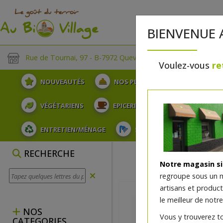
BIENVENUE 
Rue de Tournai, 97 - B-7972 Quevaucamps
Voulez-vous
re
NOUVEAUTÉS
NOS PLATEAUX
FRUITS
VÉGÉTARIENS
EPICERIE
PLATS TRAITEUR
ENTRETIEN/MÉNAGE
SOINS ET HYGIÈNE DU COR
RECHERCHE
Notre magasin s
regroupe sous un 
artisans et produc
le meilleur de notre
NOS
Vous y trouverez t
CATEGORIES