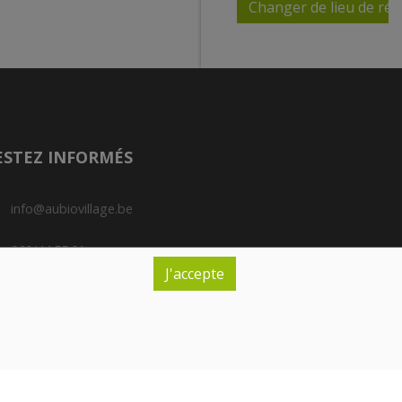
Changer de lieu de réc
Paiement de
votre
commande
Le paiement de vos
ESTEZ INFORMÉS
achats se fera lors
de la réception de
ceux-ci en magasin.
info@aubiovillage.be
Pas de paiement
en ligne.
069/44.55.01
J'accepte
Nous acceptons les
Rue de Tournai, 97 - B-7972 Quevaucamps
cartes bancaires
ainsi que les tickets
méro d'entreprise : BE 0501.970.644
restaurant Edenred,
rante : Canonne C.
Sodexo et Monnize.
Vous pouvez égal