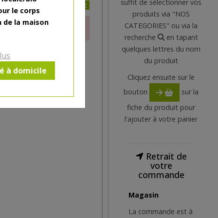
suffit de sélectionner vos
0.91€/pc
our le corps
produits via "NOS
n de la maison
CATEGORIES" ou via la
ctuellement
recherche
en tapant
quelques lettres du nom
lus
du produit
ré à domicile
Cliquez ensuite sur le
bouton
sur la
fiche du produit pour
l'ajouter à votre panier
Retrait de
votre
commande
Magasin
La commande est à