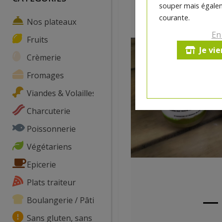
souper mais égalem
courante.
Nos plateaux
En
Fruits
Je vi
Crèmerie
Fromages
Viandes & Volailles
Charcuterie
Poissonnerie
Végétariens
Epicerie
Plats traiteur
Boulangerie / Pâtisserie
Sans gluten, sans lactose, ...