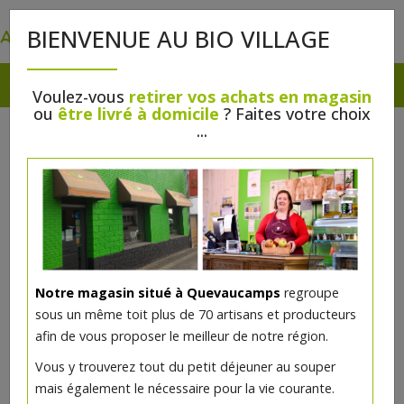
0
BIENVENUE AU BIO VILLAGE
Voulez-vous
retirer vos achats en magasin
ou
être livré à domicile
? Faites votre choix
...
Notre magasin situé à Quevaucamps
regroupe
sous un même toit plus de 70 artisans et producteurs
afin de vous proposer le meilleur de notre région.
[STOP] Chips sel bio 125g Trafo
Vous y trouverez tout du petit déjeuner au souper
mais également le nécessaire pour la vie courante.
2.39€/pc