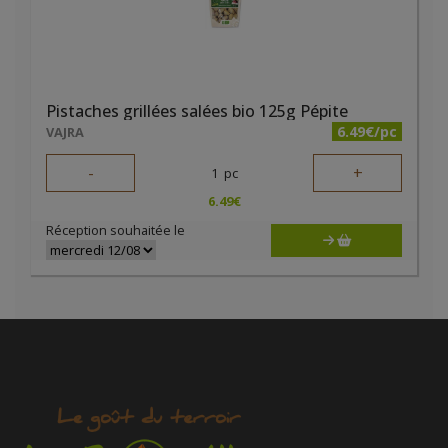
Pistaches grillées salées bio 125g Pépite
6.49€/pc
VAJRA
-
+
1
pc
6.49
€
Réception souhaitée le