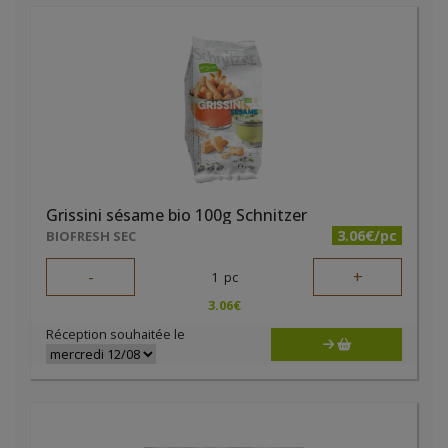
Grissini sésame bio 100g Schnitzer
3.06€/pc
BIOFRESH SEC
-
+
1
pc
3.06
€
Réception souhaitée le