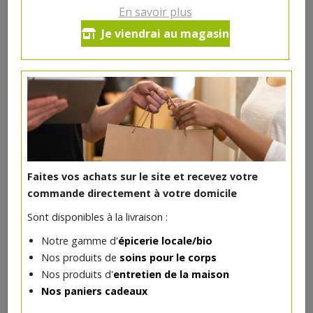
En savoir plus
Ce produit est indisponible pour le moment.
Je viendrai au magasin
DANS LA MÊME CATÉGORIE ...
Faites vos achats sur le site et recevez votre
commande directement à votre domicile
Sont disponibles à la livraison :
Notre gamme d'
épicerie locale/bio
Nos produits de
soins pour le corps
Nos produits d'
entretien de la maison
Nos paniers cadeaux
Chips barbecue bio 125g
2.39€/pc
MANNAVITA