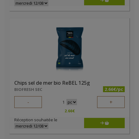
Chips sel de mer bio ReBEL 125g
2.66€/pc
BIOFRESH SEC
-
+
1
2.66
€
Réception souhaitée le