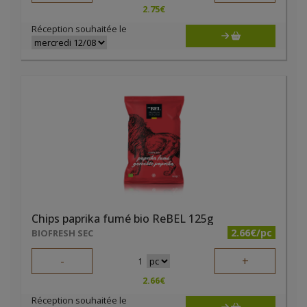
2.75
€
Réception souhaitée le
Chips paprika fumé bio ReBEL 125g
2.66€/pc
BIOFRESH SEC
-
+
1
2.66
€
Réception souhaitée le