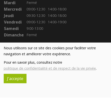
Mardi
Fermé
Mercredi
09:00-12:30
14:00-18:00
Jeudi
09:30-12:30
14:00-18:00
Vendredi
09:00-12:30
14:00-19:00
Samedi
9:00-13:00
Dimanche
Fermé
Nous utilisons sur ce site des cookies pour faciliter votre
navigation et améliorer votre expérience.
Pour en savoir plus, consultez notre
politique de confidentialité et de respect de la vie privée
.
J'accepte
Réalisé avec
par
MonSiteAMoi