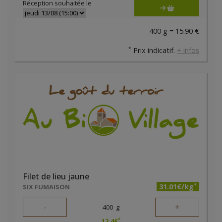
Réception souhaitée le
400 g = 15.90 €
*
Prix indicatif.
+ infos
Filet de lieu jaune
*
31.01€/kg
SIX FUMAISON
-
+
400
g
*
12.4
€