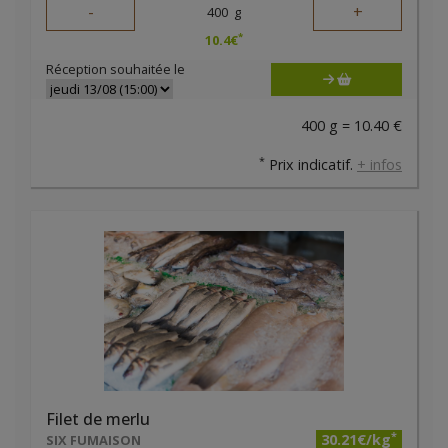
-
+
400
g
*
10.4
€
Réception souhaitée le
400 g = 10.40 €
*
Prix indicatif.
+ infos
Filet de merlu
*
30.21€/kg
SIX FUMAISON