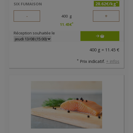
*
28.62€/kg
SIX FUMAISON
-
+
400
g
*
11.45
€
Réception souhaitée le
400 g = 11.45 €
*
Prix indicatif.
+ infos