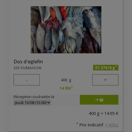
Dos d'eglefin
*
37.37€/kg
SIX FUMAISON
-
+
400
g
*
14.95
€
Réception souhaitée le
400 g = 14.95 €
*
Prix indicatif.
+ infos