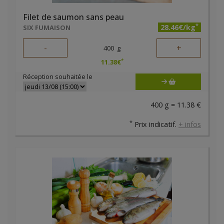
Filet de saumon sans peau
*
28.46€/kg
SIX FUMAISON
-
+
400
g
*
11.38
€
Réception souhaitée le
400 g = 11.38 €
*
Prix indicatif.
+ infos