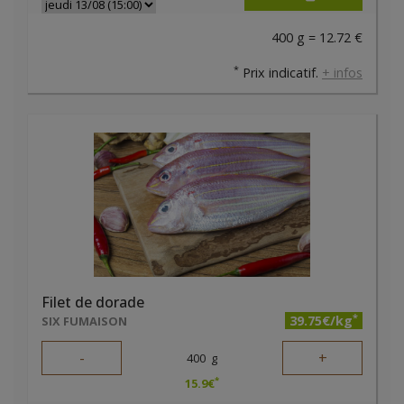
400 g = 12.72 €
*
Prix indicatif.
+ infos
Filet de dorade
*
39.75€/kg
SIX FUMAISON
-
+
400
g
*
15.9
€