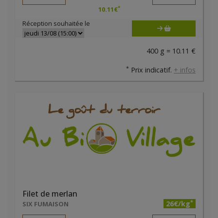
*
10.11
€
Réception souhaitée le
400 g = 10.11 €
*
Prix indicatif.
+ infos
Filet de merlan
*
26€/kg
SIX FUMAISON