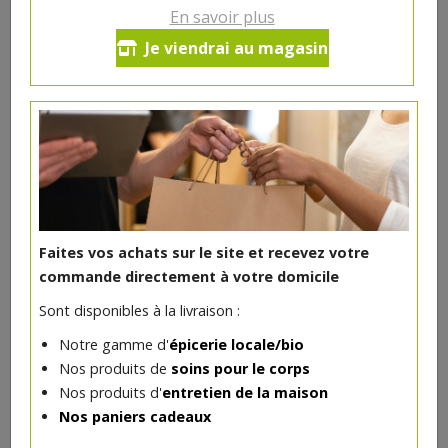
En savoir plus
Filet de sole limande
Je viendrai au magasin
*
39.75€/kg
-
+
400
g
*
15.9
€
Réception souhaitée le
400 g = 15.90 €
Faites vos achats sur le site et recevez votre
*
Prix indicatif.
+ infos
commande directement à votre domicile
Sont disponibles à la livraison :
Notre gamme d'
épicerie locale/bio
DANS LA MÊME CATÉGORIE ...
Nos produits de
soins pour le corps
Nos produits d'
entretien de la maison
Nos paniers cadeaux