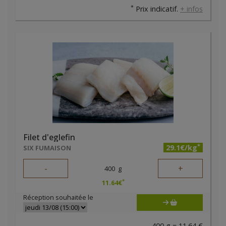
*
Prix indicatif.
+ infos
Filet d'eglefin
*
29.1€/kg
SIX FUMAISON
-
+
400
g
*
11.64
€
Réception souhaitée le
400 g = 11.64 €