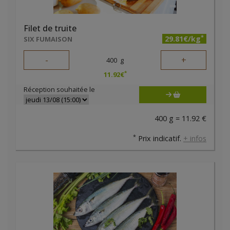
Filet de truite
*
29.81€/kg
SIX FUMAISON
-
+
400
g
*
11.92
€
Réception souhaitée le
400 g = 11.92 €
*
Prix indicatif.
+ infos