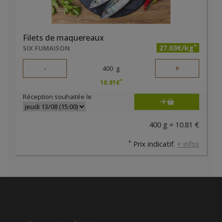
Filets de maquereaux
*
27.03€/kg
SIX FUMAISON
-
+
400
g
*
10.81
€
Réception souhaitée le
400 g = 10.81 €
*
Prix indicatif.
+ infos