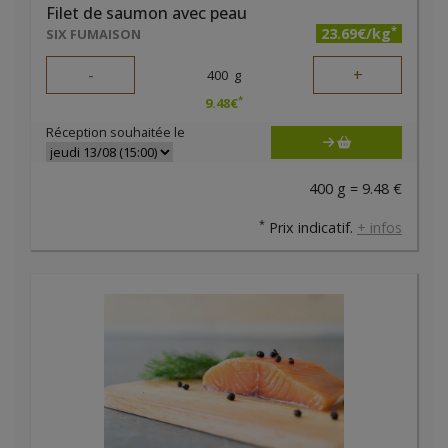
Filet de saumon avec peau
*
23.69€/kg
SIX FUMAISON
-
+
400
g
*
9.48
€
Réception souhaitée le
400 g = 9.48 €
*
Prix indicatif.
+ infos