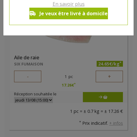
En savoir plus
Je veux être livré à domicile
Aile de raie
*
24.65€/kg
SIX FUMAISON
-
+
1
pc
*
17.26
€
Réception souhaitée le
1 pc = ± 0.7 kg = ± 17.26 €
*
Prix indicatif.
+ infos