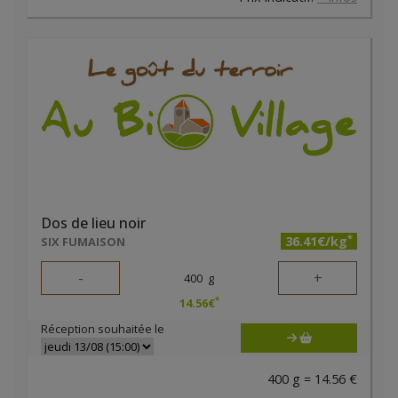
Dos de lieu noir
*
36.41€/kg
SIX FUMAISON
-
+
400
g
*
14.56
€
Réception souhaitée le
400 g = 14.56 €