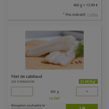
400 g = 13.99 €
*
Prix indicatif.
+ infos
Filet de cabillaud
*
31.8€/kg
SIX FUMAISON
-
+
400
g
*
12.72
€
Réception souhaitée le