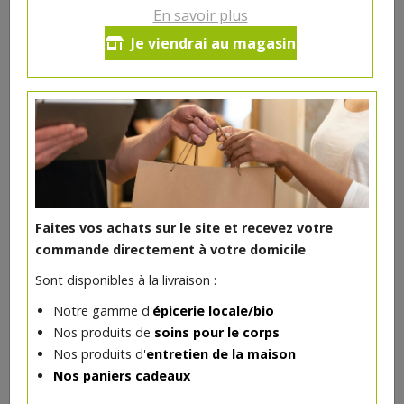
En savoir plus
Flocons d'avoine fins bio 500g
Je viendrai au magasin
Priméal
2.81€/pc
-
+
1
2.81
€
Réception souhaitée le
Faites vos achats sur le site et recevez votre
commande directement à votre domicile
Sont disponibles à la livraison :
DANS LA MÊME CATÉGORIE ...
Notre gamme d'
épicerie locale/bio
Nos produits de
soins pour le corps
Nos produits d'
entretien de la maison
Nos paniers cadeaux