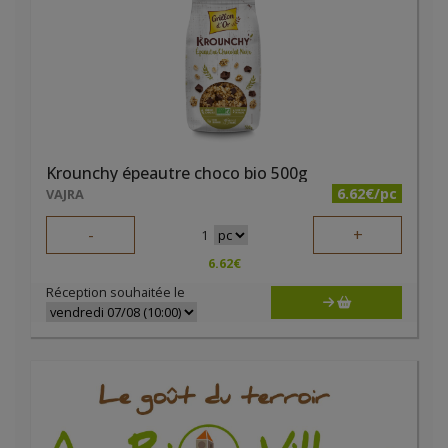
Krounchy épeautre choco bio 500g
6.62€/pc
VAJRA
-
+
1
6.62
€
Réception souhaitée le