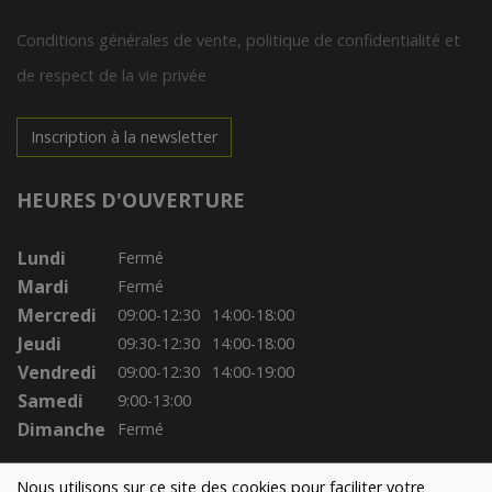
Conditions générales de vente, politique de confidentialité et
de respect de la vie privée
Inscription à la newsletter
HEURES D'OUVERTURE
Lundi
Fermé
Mardi
Fermé
Mercredi
09:00-12:30
14:00-18:00
Jeudi
09:30-12:30
14:00-18:00
Vendredi
09:00-12:30
14:00-19:00
Samedi
9:00-13:00
Dimanche
Fermé
Nous utilisons sur ce site des cookies pour faciliter votre