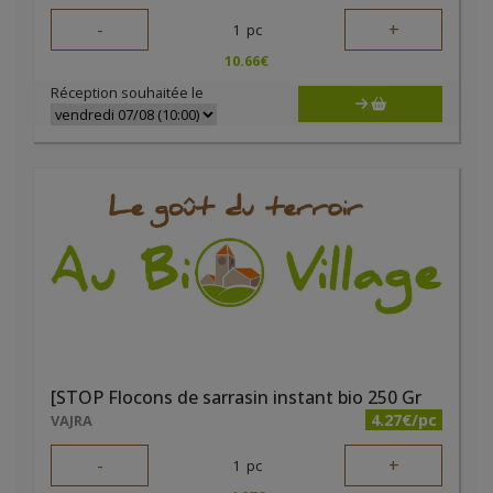
-
+
1
pc
10.66
€
Réception souhaitée le
[STOP Flocons de sarrasin instant bio 250 Gr
4.27€/pc
VAJRA
-
+
1
pc