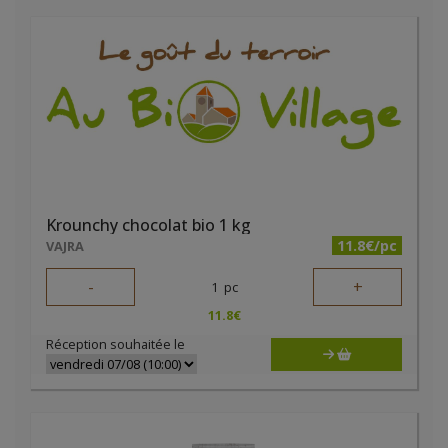
Krounchy chocolat bio 1 kg
11.8€/pc
VAJRA
-
+
1
pc
11.8
€
Réception souhaitée le