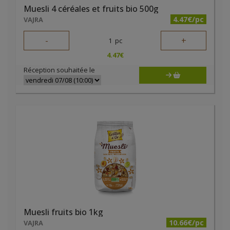
Muesli 4 céréales et fruits bio 500g
4.47€/pc
VAJRA
-
+
1
pc
4.47
€
Réception souhaitée le
Muesli fruits bio 1kg
10.66€/pc
VAJRA