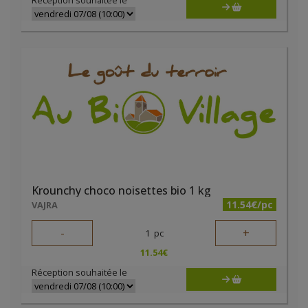
Réception souhaitée le
Krounchy choco noisettes bio 1 kg
11.54€/pc
VAJRA
-
+
1
pc
11.54
€
Réception souhaitée le