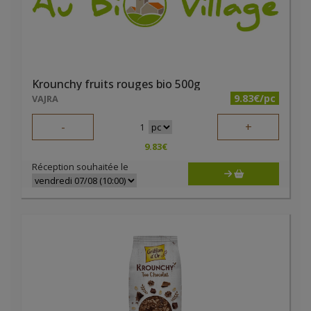
Krounchy fruits rouges bio 500g
9.83€/pc
VAJRA
-
+
1
9.83
€
Réception souhaitée le