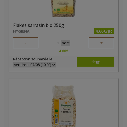
Flakes sarrasin bio 250g
4.66€/pc
HYGIENA
-
+
1
4.66
€
Réception souhaitée le