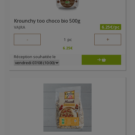
Krounchy too choco bio 500g
6.25€/pc
VAJRA
-
+
1
pc
6.25
€
Réception souhaitée le