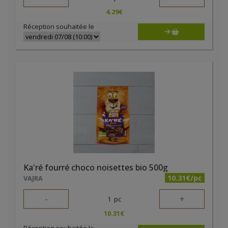
4.29
€
Réception souhaitée le
Ka'ré fourré choco noisettes bio 500g
10.31€/pc
VAJRA
-
+
1
pc
10.31
€