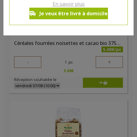
En savoir plus
Je veux être livré à domicile
Céréales fourrées noisettes et cacao bio 375g Elibio
5.09€/pc
-
+
1
pc
5.09
€
Réception souhaitée le