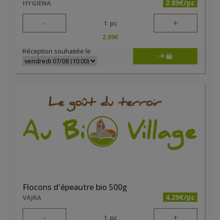
2.89€/pc
HYGIENA
-
+
1
pc
2.89
€
Réception souhaitée le
Flocons d'épeautre bio 500g
4.29€/pc
VAJRA
-
+
1
pc