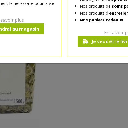
ent le nécessaire pour la vie
Nos produits de
soins p
-
1
pc
+
Nos produits d'
entretie
Réception souhaitée le
 savoir plus
Nos paniers cadeaux
endrai au magasin
En savoir p
Je veux être liv