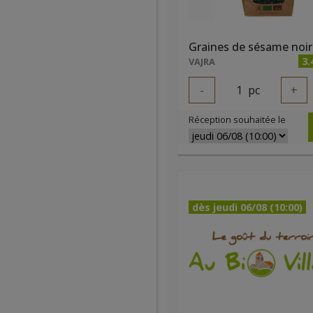
3.
VAJRA
-
1
pc
+
Réception souhaitée le
dès jeudi 06/08 (10:00)