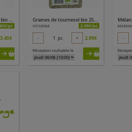
Graines de sésame noir bio 300g
Graines de tournesol bio 250g
45€/pc
2.99€/pc
HYGIENA
MARM
3.45
€
-
1
pc
+
2.99
€
-
Réception souhaitée le
Récepti