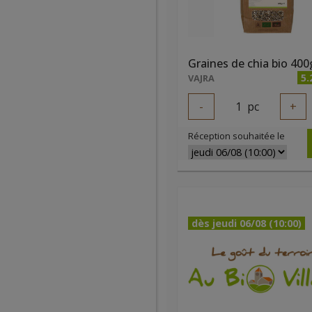
Graines de chia bio 400
5.
VAJRA
-
1
pc
+
Réception souhaitée le
dès jeudi 06/08 (10:00)