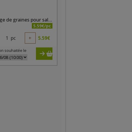
Mélange de graines pour salade bio 500g Pure & Prime
5.59€/pc
A
1
pc
+
5.59
€
on souhaitée le