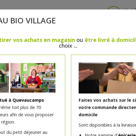
Identi
AU BIO VILLAGE
tirer vos achats en magasin
ou
être livré à domici
choix ...
CRÈMERIE
FROMAGES
VIANDES & VOLAILLES
BOULANGERIE / PÂTISSERIE
SANS GLUTEN, SANS LAC
PS
BEAUTÉ
HUILES ESSENTIELLES
MAISON
itué à Quevaucamps
Faites vos achats sur le s
même toit plus de 70
votre commande directem
teurs afin de vous proposer
domicile
Graines de courge bio 25
 région.
Sont disponibles à la livraison
out du petit déjeuner au
Notre gamme d'
épicerie