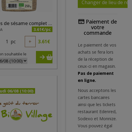
Changer de lieu de réc
Paiement de
Graines de sésame complet bio Priméal 250g
votre
3.61€/pc
NA
commande
1
pc
+
3.61
€
Le paiement de vos
achats se fera lors
on souhaitée le
de la réception de
ceux-ci en magasin.
Pas de paiement
en ligne.
Nous acceptons les
udi 06/08 (10:00)
cartes bancaires
ainsi que les tickets
restaurant Edenred,
Sodexo et Monnize.
Vous pouvez égal