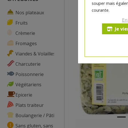
souper mais égalem
courante.
Nos plateaux
En
Fruits
Je vi
Crèmerie
Fromages
Viandes & Volailles
Charcuterie
Poissonnerie
Végétariens
Epicerie
Plats traiteur
Boulangerie / Pâtisserie
Sans gluten, sans lactose, ...