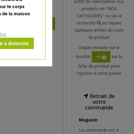
suffit de sélectionner vos
our le corps
7.35
€
produits via "NOS
n de la maison
CATEGORIES" ou via la
recherche
en tapant
quelques lettres du nom
lus
du produit
ré à domicile
Cliquez ensuite sur le
bouton
sur la
fiche du produit pour
l'ajouter à votre panier
Retrait de
votre
commande
Magasin
La commande est à