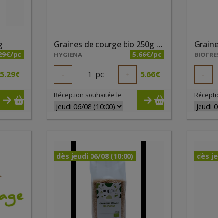
g
Graines de courge bio 250g Hygiena
29€/pc
5.66€/pc
HYGIENA
BIOFRE
5.29
€
-
1
pc
+
5.66
€
-
Réception souhaitée le
Récepti
dès jeudi 06/08 (10:00)
dès je