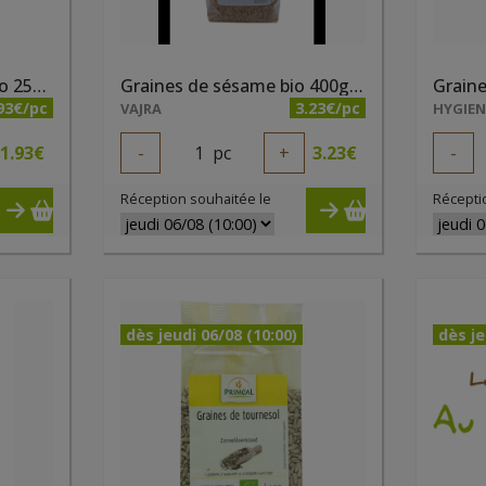
Graines de lin brunes bio 250g Hygiena
Graines de sésame bio 400g Origami
93€/pc
3.23€/pc
VAJRA
HYGIE
1.93
€
-
1
pc
+
3.23
€
-
Réception souhaitée le
Récepti
dès jeudi 06/08 (10:00)
dès je