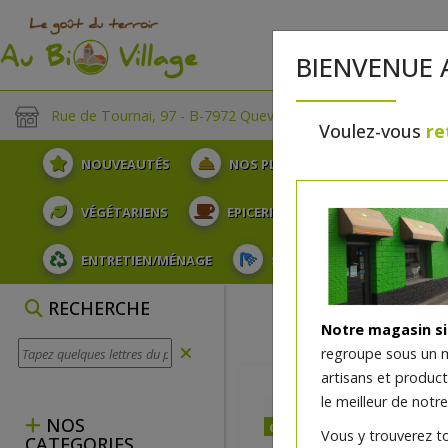
BIENVENUE 
Rue de Tournai, 97 - B-7972 Quevaucamps
Voulez-vous
re
NOUVEAUTÉS
NOS PLATEAUX
FRUITS
VÉGÉTARIENS
EPICERIE
PLATS TRAITEUR
ENTRETIEN/MÉNAGE
SOINS ET HYGIÈNE DU COR
RECHERCHE
Notre magasin s
regroupe sous un 
artisans et produc
le meilleur de notre
NOS
dès jeudi 06/08 (10:00)
Vous y trouverez t
CATEGORIES