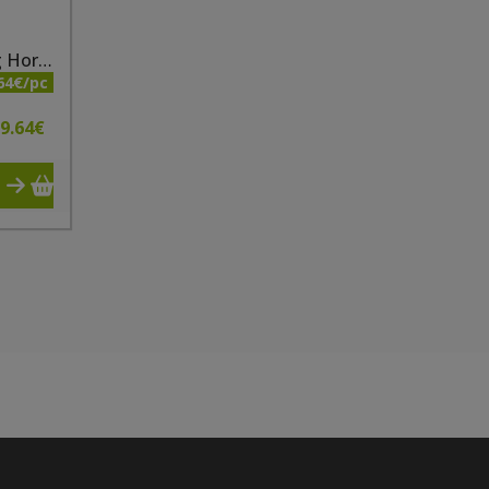
Pignons de pin bio 150g Horizon
64€/pc
9.64
€