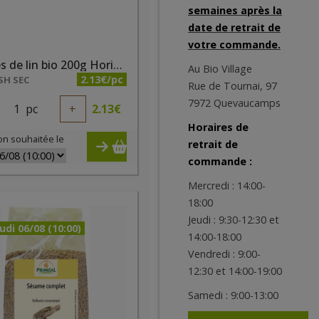
semaines après la
date de retrait de
votre commande.
Graines de lin bio 200g Horizon
Au Bio Village
2.13€/pc
SH SEC
Rue de Tournai, 97
7972 Quevaucamps
1
pc
+
2.13
€
Horaires de
on souhaitée le
retrait de
commande :
Mercredi : 14:00-
18:00
Jeudi : 9:30-12:30 et
udi 06/08 (10:00)
14:00-18:00
Vendredi : 9:00-
12:30 et 14:00-19:00
Samedi : 9:00-13:00