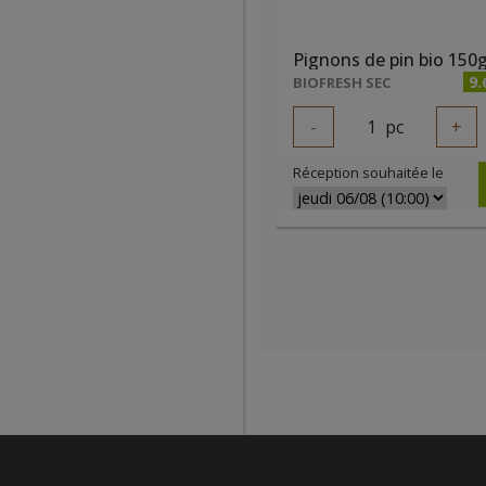
9.
BIOFRESH SEC
-
1
pc
+
Réception souhaitée le