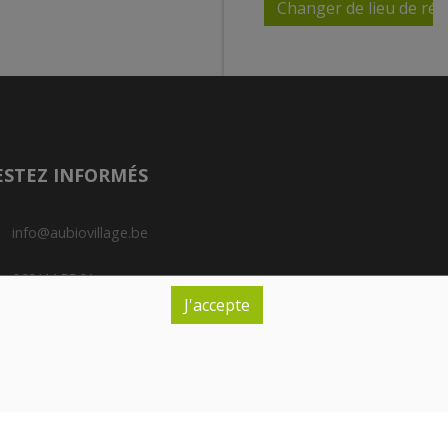
Changer de lieu de réc
Paiement de
votre
commande
Le paiement de vos
ESTEZ INFORMÉS
achats se fera lors
de la réception de
ceux-ci en magasin.
info@aubiovillage.be
Pas de paiement
en ligne.
069/44.55.01
J'accepte
Nous acceptons les
Rue de Tournai, 97 - B-7972 Quevaucamps
cartes bancaires
ainsi que les tickets
méro d'entreprise : BE 0501.970.644
restaurant Edenred,
rante : Canonne C.
Sodexo et Monnize.
Vous pouvez égal