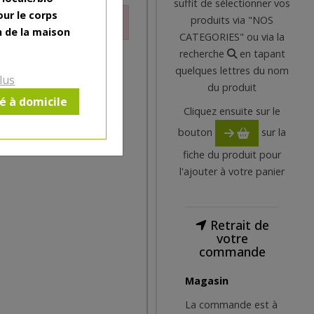
suffit de sélectionner vos
our le corps
produits via "NOS
ctuellement
n de la maison
CATEGORIES" ou via la
recherche
en tapant
quelques lettres du nom
lus
du produit
ré à domicile
Cliquez ensuite sur le
bouton
sur la
fiche du produit pour
l'ajouter à votre panier
Retrait de
votre
commande
Magasin
La commande est à