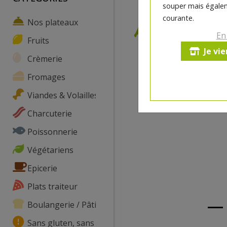
souper mais égalem
courante.
Nos plateaux
En
Fruits
Je vi
Crèmerie
Fromages
Viandes & Volailles
Charcuterie
Poissonnerie
Végétariens
Epicerie
Plats traiteur
Boulangerie / Pâtisserie
Sans gluten, sans lactose, ...