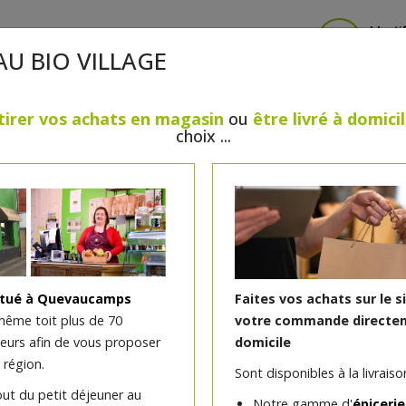
Identi
AU BIO VILLAGE
tirer vos achats en magasin
ou
être livré à domici
choix ...
CRÈMERIE
FROMAGES
VIANDES & VOLAILLES
BOULANGERIE / PÂTISSERIE
SANS GLUTEN, SANS LAC
PS
BEAUTÉ
HUILES ESSENTIELLES
MAISON
itué à Quevaucamps
Faites vos achats sur le s
même toit plus de 70
votre commande directem
teurs afin de vous proposer
domicile
Tarte à l'abricot crème 
 région.
Sont disponibles à la livraison
out du petit déjeuner au
Notre gamme d'
épicerie