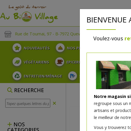
BIENVENUE 
Rue de Tournai, 97 - B-7972 Quevaucamps
Voulez-vous
re
NOUVEAUTÉS
NOS PLATEAUX
FRUITS
VÉGÉTARIENS
EPICERIE
PLATS TRAITEUR
ENTRETIEN/MÉNAGE
SOINS ET HYGIÈNE DU COR
RECHERCHE
Notre magasin s
regroupe sous un 
artisans et produc
le meilleur de notre
NOS
Vous y trouverez t
CATEGORIES