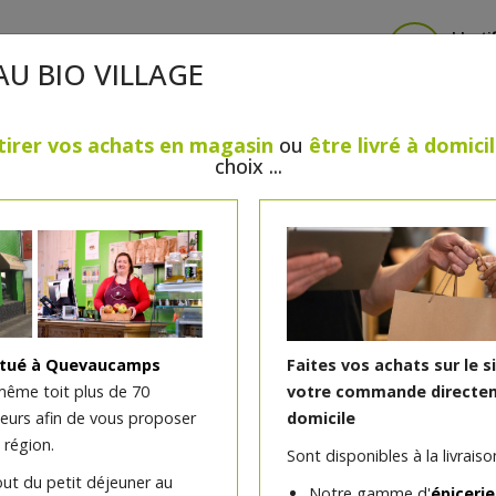
Identi
AU BIO VILLAGE
tirer vos achats en magasin
ou
être livré à domici
choix ...
CRÈMERIE
FROMAGES
VIANDES & VOLAILLES
BOULANGERIE / PÂTISSERIE
SANS GLUTEN, SANS LAC
PS
BEAUTÉ
HUILES ESSENTIELLES
MAISON
itué à Quevaucamps
Faites vos achats sur le s
même toit plus de 70
votre commande directem
teurs afin de vous proposer
domicile
Tarte poire chocolat 8 p
 région.
Sont disponibles à la livraison
out du petit déjeuner au
Notre gamme d'
épicerie