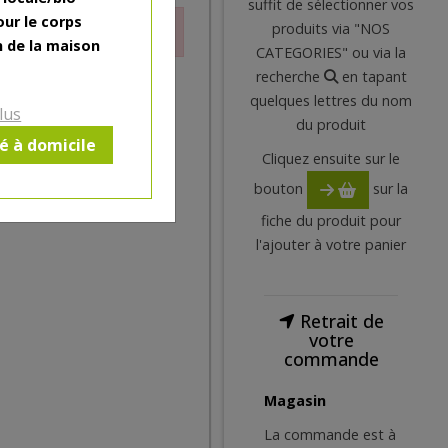
suffit de sélectionner vos
our le corps
produits via "NOS
ctuellement
n de la maison
CATEGORIES" ou via la
recherche
en tapant
quelques lettres du nom
lus
du produit
ré à domicile
Cliquez ensuite sur le
bouton
sur la
fiche du produit pour
l'ajouter à votre panier
Retrait de
votre
commande
Magasin
La commande est à