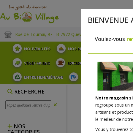
BIENVENUE 
Rue de Tournai, 97 - B-7972 Quevaucamps
Voulez-vous
re
NOUVEAUTÉS
NOS PLATEAUX
FRUITS
VÉGÉTARIENS
EPICERIE
PLATS TRAITEUR
ENTRETIEN/MÉNAGE
SOINS ET HYGIÈNE DU COR
RECHERCHE
Notre magasin s
regroupe sous un 
artisans et produc
le meilleur de notre
NOS
Vous y trouverez t
CATEGORIES