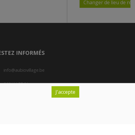
Changer de lieu de réc
Paiement de
votre
commande
Le paiement de vos
ESTEZ INFORMÉS
achats se fera lors
de la réception de
ceux-ci en magasin.
info@aubiovillage.be
Pas de paiement
en ligne.
069/44.55.01
J'accepte
Nous acceptons les
Rue de Tournai, 97 - B-7972 Quevaucamps
cartes bancaires
ainsi que les tickets
méro d'entreprise : BE 0501.970.644
restaurant Edenred,
rante : Canonne C.
Sodexo et Monnize.
Vous pouvez égal