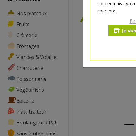
souper mais égalem
courante.
Nos plateaux
En
Fruits
Je vi
Crèmerie
Fromages
Viandes & Volailles
Charcuterie
Poissonnerie
Végétariens
Epicerie
Plats traiteur
Boulangerie / Pâtisserie
Sans gluten, sans lactose, ...