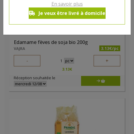
En savoir plus
Je veux être livré à domicile
Edamame fèves de soja bio 200g
3.13€/pc
VAJRA
-
+
1
3.13
€
Réception souhaitée le