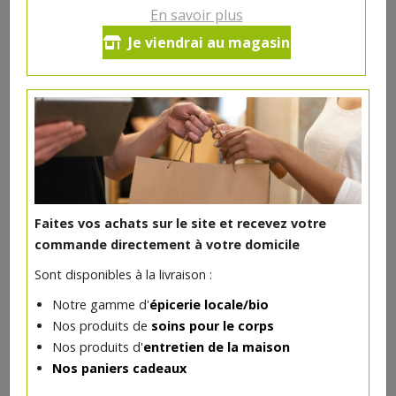
En savoir plus
Lingots blancs de Vendée bio
Je viendrai au magasin
500g
5.96€/pc
-
+
1
5.96
€
Réception souhaitée le
Faites vos achats sur le site et recevez votre
commande directement à votre domicile
Sont disponibles à la livraison :
DANS LA MÊME CATÉGORIE ...
Notre gamme d'
épicerie locale/bio
Nos produits de
soins pour le corps
Nos produits d'
entretien de la maison
Nos paniers cadeaux