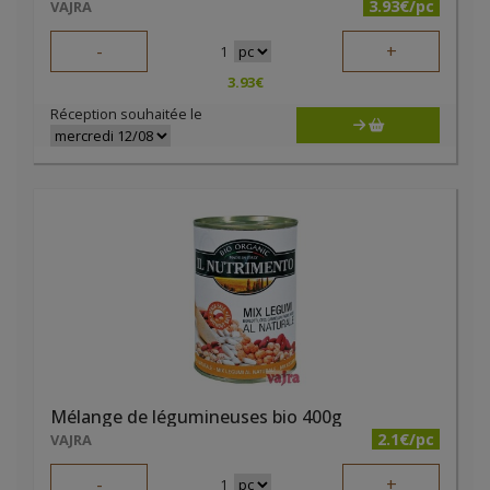
3.93€/pc
VAJRA
-
+
1
3.93
€
Réception souhaitée le
Mélange de légumineuses bio 400g
2.1€/pc
VAJRA
-
+
1