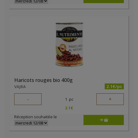
Haricots rouges bio 400g
2.1€/pc
VAJRA
-
+
1
pc
2.1
€
Réception souhaitée le