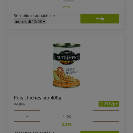
2.1
€
Réception souhaitée le
Pois chiches bio 400g
2.27€/pc
VAJRA
-
+
1
pc
2.27
€