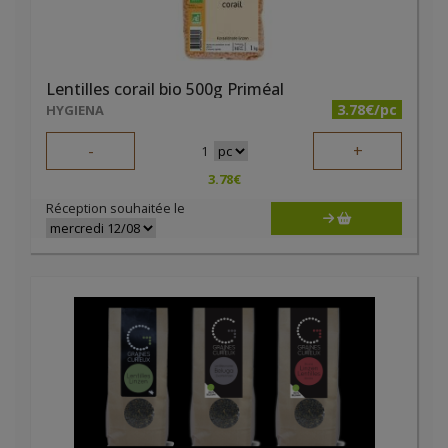
Lentilles corail bio 500g Priméal
3.78€/pc
HYGIENA
-
+
1
3.78
€
Réception souhaitée le