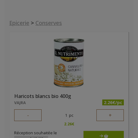
Epicerie
>
Conserves
Haricots blancs bio 400g
2.26€/pc
VAJRA
-
+
1
pc
2.26
€
Réception souhaitée le