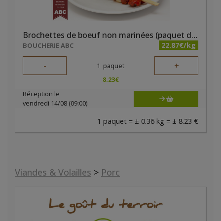
Brochettes de boeuf non marinées (paquet de 2 pièces)
22.87€/kg
BOUCHERIE ABC
-
+
1
paquet
8.23
€
Réception le
vendredi 14/08 (09:00)
1 paquet = ± 0.36 kg = ± 8.23 €
Viandes & Volailles
>
Porc