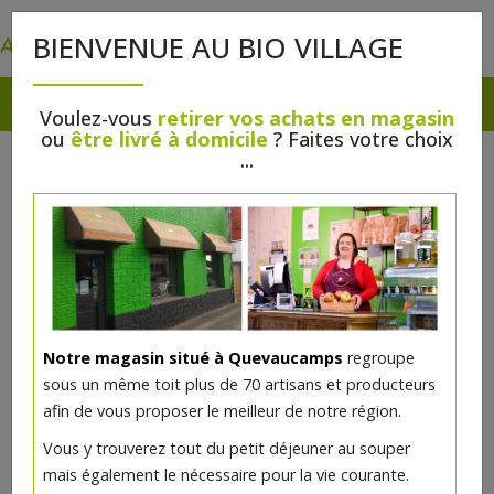
0
BIENVENUE AU BIO VILLAGE
Voulez-vous
retirer vos achats en magasin
ou
être livré à domicile
? Faites votre choix
BBQ DE VIANDES
...
ARTISANALES !!!
Notre magasin situé à Quevaucamps
regroupe
sous un même toit plus de 70 artisans et producteurs
afin de vous proposer le meilleur de notre région.
Vous y trouverez tout du petit déjeuner au souper
mais également le nécessaire pour la vie courante.