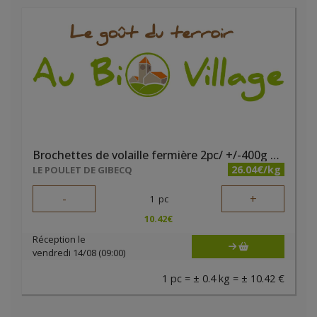
Brochettes de volaille fermière 2pc/ +/-400g Gibecq
26.04€/kg
LE POULET DE GIBECQ
-
+
1
pc
10.42
€
Réception le
vendredi 14/08 (09:00)
1 pc = ± 0.4 kg = ± 10.42 €