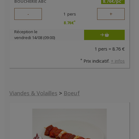
8.76€/pc
BOUCHERIE ABC
-
+
1
pers
*
8.76
€
Réception le
vendredi 14/08 (09:00)
1 pers = 8.76 €
*
Prix indicatif.
+ infos
Viandes & Volailles
>
Boeuf