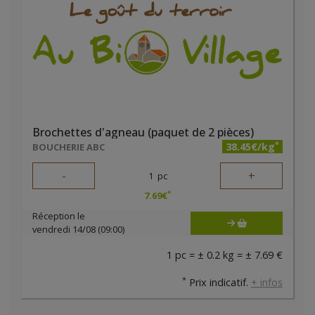
Brochettes d'agneau (paquet de 2 pièces)
*
38.45€/kg
BOUCHERIE ABC
-
+
1
pc
*
7.69
€
Réception le
vendredi 14/08 (09:00)
1 pc = ± 0.2 kg = ± 7.69 €
*
Prix indicatif.
+ infos