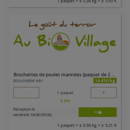
1 paquet = ± 0.36 kg = ± 5.93 €
Brochettes de poulet marinées (paquet de 2 pièces) - Boucherie ABC
14.47€/kg
BOUCHERIE ABC
-
+
1
paquet
5.21
€
Réception le
vendredi 14/08 (09:00)
1 paquet = ± 0.36 kg = ± 5.21 €