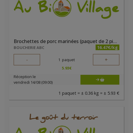
Brochettes de porc marinées (paquet de 2 pièces)
16.47€/kg
BOUCHERIE ABC
-
+
1
paquet
5.93
€
Réception le
vendredi 14/08 (09:00)
1 paquet = ± 0.36 kg = ± 5.93 €