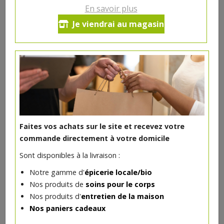
Viandes artisanales des Poulet de Gibecq et de la
En savoir plus
Boucherie ABC
Je viendrai au magasin
Viandes & Volailles
Faites vos achats sur le site et recevez votre
commande directement à votre domicile
Sont disponibles à la livraison :
Notre gamme d'
épicerie locale/bio
Nos produits de
soins pour le corps
Colis barbecue n°1
Nos produits d'
entretien de la maison
*
6.57€/pc
BOUCHERIE ABC
Nos paniers cadeaux