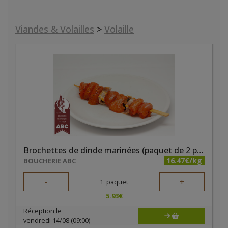
Viandes & Volailles
>
Volaille
Brochettes de dinde marinées (paquet de 2 pièces)
16.47€/kg
BOUCHERIE ABC
-
+
1
paquet
5.93
€
Réception le
vendredi 14/08 (09:00)