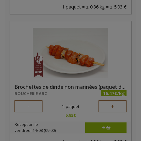
1 paquet = ± 0.36 kg = ± 5.93 €
Brochettes de dinde non marinées (paquet de 2 pièces)
16.47€/kg
BOUCHERIE ABC
-
+
1
paquet
5.93
€
Réception le
vendredi 14/08 (09:00)