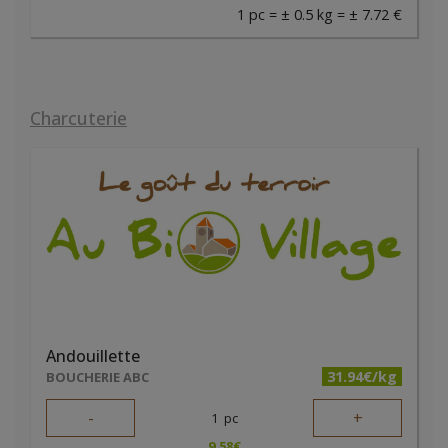
1 pc = ± 0.5 kg = ± 7.72 €
Charcuterie
Andouillette
31.94€/kg
BOUCHERIE ABC
-
+
1
pc
9.58
€