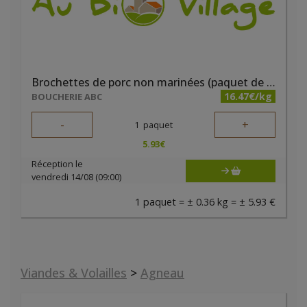
Brochettes de porc non marinées (paquet de 2 pièces)
16.47€/kg
BOUCHERIE ABC
-
+
1
paquet
5.93
€
Réception le
vendredi 14/08 (09:00)
1 paquet = ± 0.36 kg = ± 5.93 €
Viandes & Volailles
>
Agneau