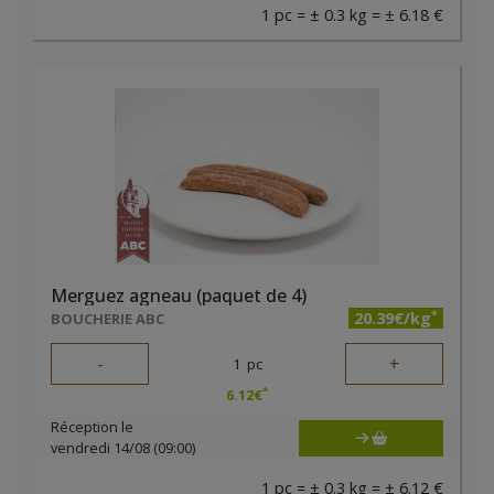
1 pc = ± 0.3 kg = ± 6.18 €
Merguez agneau (paquet de 4)
*
20.39€/kg
BOUCHERIE ABC
-
+
1
pc
*
6.12
€
Réception le
vendredi 14/08 (09:00)
1 pc = ± 0.3 kg = ± 6.12 €