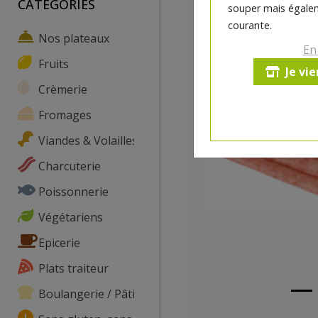
CATEGORIES
souper mais égalem
courante.
Nos plateaux
En
Fruits
Je vi
Crèmerie
Fromages
Viandes & Volailles
Charcuterie
Poissonnerie
Végétariens
Epicerie
Plats traiteur
Boulangerie / Pâtisserie