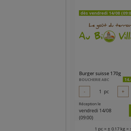
dès vendredi 14/08 (09:0
Burger suisse 170g
14
BOUCHERIE ABC
-
1
pc
+
Réception le
vendredi 14/08
(09:00)
1 pc = ± 0.17 kg = 