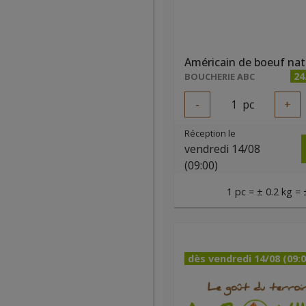
Américain de boeuf nat
24
BOUCHERIE ABC
-
1
pc
+
Réception le
vendredi 14/08
(09:00)
1 pc = ± 0.2 kg = 
dès vendredi 14/08 (09:0