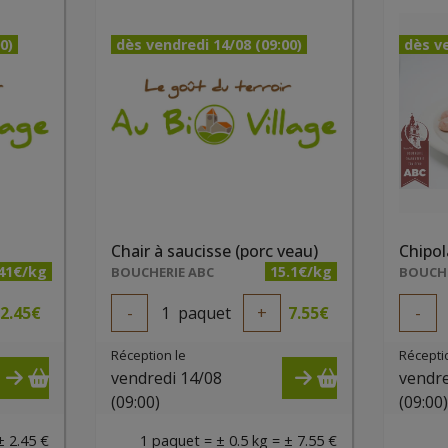
0)
dès vendredi 14/08 (09:00)
dès ve
Chair à saucisse (porc veau)
Chipol
.41€/kg
15.1€/kg
BOUCHERIE ABC
BOUCHE
2.45
€
-
1
paquet
+
7.55
€
-
Réception le
Récepti
vendredi 14/08
vendre
(09:00)
(09:00
± 2.45 €
1 paquet = ± 0.5 kg = ± 7.55 €