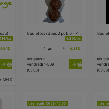
veau)
Boulettes rôties 2 pc bio - PQA
.48€/kg
6.21€/pc
4.94
€
-
1
pc
+
6.21
€
-
Réception le
Récepti
vendredi 14/08
vendre
(09:00)
(09:00
± 4.94 €
dès jeudi 13/08 (15:00)
dès je