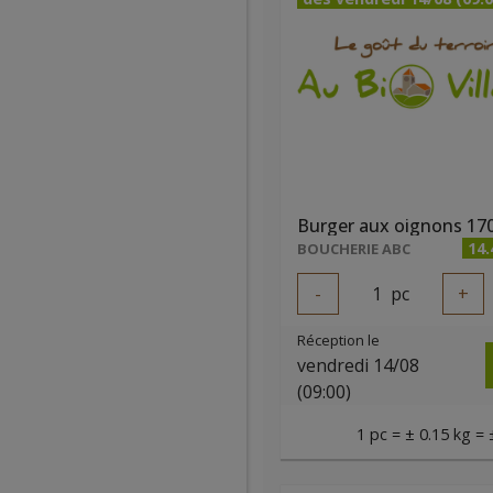
Burger aux oignons 17
14
BOUCHERIE ABC
-
1
pc
+
Réception le
vendredi 14/08
(09:00)
1 pc = ± 0.15 kg = 