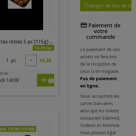
Changer de lieu de réc
Paiement de
votre
commande
Boulettes rôties 5 pc (115g) bio - PQA
16.3€/pc
Le paiement de vos
achats se fera lors
1
pc
+
16.3
€
de la réception de
ceux-ci en magasin.
on le
Pas de paiement
di 14/08
en ligne.
)
Nous acceptons les
cartes bancaires
ainsi que les tickets
restaurant Edenred,
Sodexo et Monnize.
udi 13/08 (15:00)
Vous pouvez égal