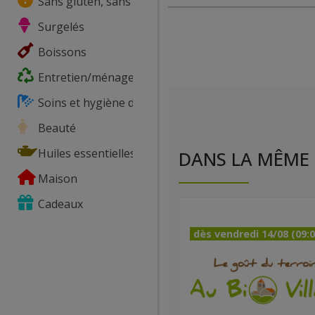
Sans gluten, sans lactose, ...
Surgelés
Boissons
Entretien/ménage
Soins et hygiène du corps
Beauté
Huiles essentielles
DANS LA MÊME 
Maison
Cadeaux
dès vendredi 14/08 (09:0