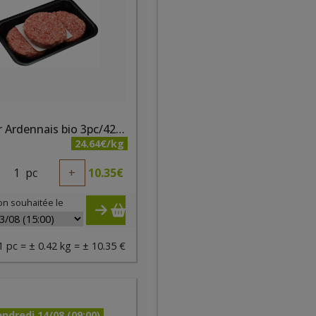
Burger Ardennais bio 3pc/420g - PQA
24.64€/kg
1
pc
+
10.35
€
on souhaitée le
1 pc = ± 0.42 kg = ± 10.35 €
ndredi 14/08 (09:00)