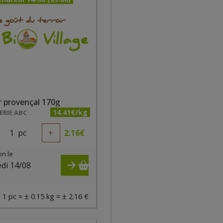
 provençal 170g
14.41€/kg
RIE ABC
1
pc
+
2.16
€
on le
di 14/08
)
1 pc = ± 0.15 kg = ± 2.16 €