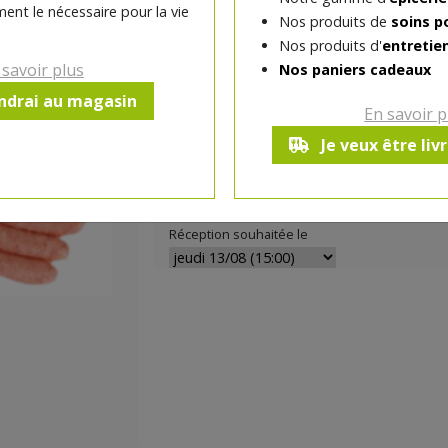
Viande de porc, sel, épices, poivre, musc
ent le nécessaire pour la vie
Nos produits de
soins p
persil
Nos produits d'
entretie
Origines du produit
 savoir plus
Nos paniers cadeaux
Pays d'origine de la matière première :
endrai au magasin
En savoir p
Belgique
Je veux être liv
-
1
pc
+
Réception souhaitée le