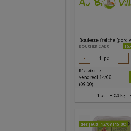
Boulette fraîche (porc 
16
BOUCHERIE ABC
-
1
pc
+
Réception le
vendredi 14/08
(09:00)
1 pc = ± 0.3 kg = 
dès jeudi 13/08 (15:00)