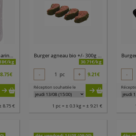
Brochettes de poulet marinées bio 300g Belki
Burger agneau bio +/- 300g - PQA
.18€/kg
30.71€/kg
8.75
€
-
1
pc
+
9.21
€
-
Réception souhaitée le
Récepti
± 8.75 €
1 pc = ± 0.3 kg = ± 9.21 €
0)
dès vendredi 14/08 (09:00)
dès ve