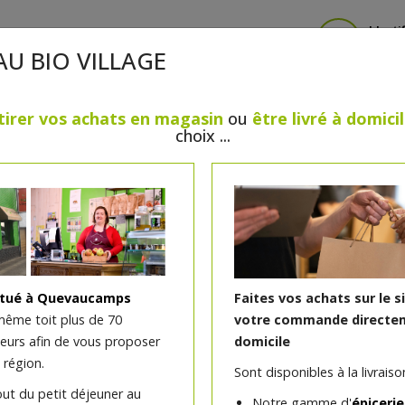
Identi
AU BIO VILLAGE
tirer vos achats en magasin
ou
être livré à domici
choix ...
CRÈMERIE
FROMAGES
VIANDES & VOLAILLES
BOULANGERIE / PÂTISSERIE
SANS GLUTEN, SANS LAC
PS
BEAUTÉ
HUILES ESSENTIELLES
MAISON
itué à Quevaucamps
Faites vos achats sur le s
même toit plus de 70
votre commande directem
teurs afin de vous proposer
domicile
Chipolatas de campagne 
 région.
Sont disponibles à la livraison
PQA
out du petit déjeuner au
Notre gamme d'
épicerie