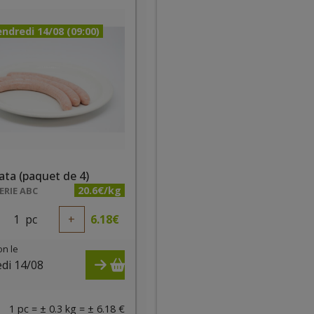
ndredi 14/08 (09:00)
ata (paquet de 4)
20.6€/kg
RIE ABC
1
pc
+
6.18
€
on le
di 14/08
)
1 pc = ± 0.3 kg = ± 6.18 €