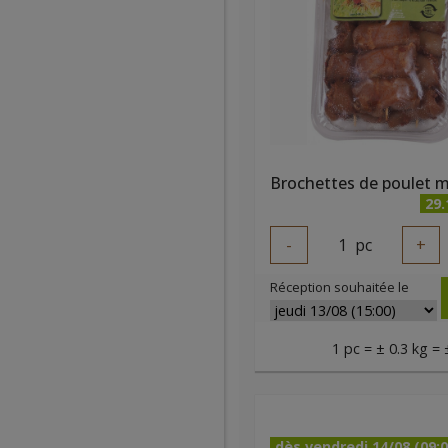
29
-
1
pc
+
Réception souhaitée le
1 pc = ± 0.3 kg = 
dès vendredi 14/08 (09:0