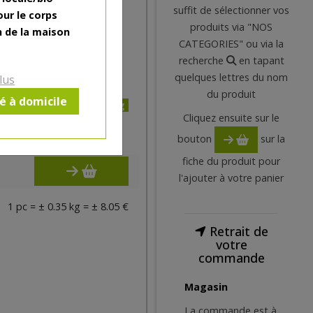
ade, antioxydant, oignons,
suffit de sélectionner vos
our le corps
produits via "NOS
n de la maison
CATEGORIES" ou via la
recherche
en tapant
quelques lettres du nom
lus
du produit
ré à domicile
22.99€/kg
Cliquez ensuite sur le
8.05
€
bouton
sur la
fiche du produit pour
l'ajouter à votre panier
1 pc = ± 0.35 kg = ± 8.05 €
Retrait de
votre
commande
Magasin
La commande est à