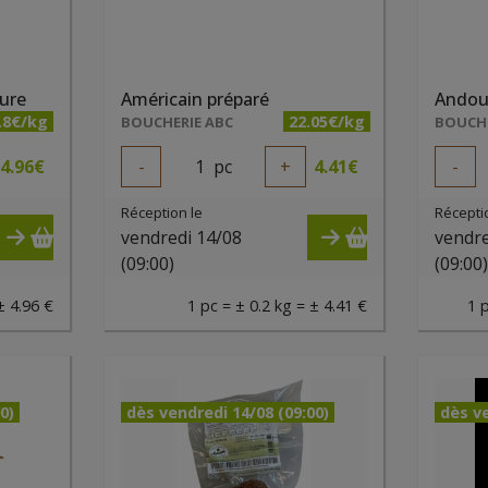
ure
Américain préparé
.8€/kg
22.05€/kg
BOUCHERIE ABC
BOUCHE
4.96
€
-
1
pc
+
4.41
€
-
Réception le
Récepti
vendredi 14/08
vendre
(09:00)
(09:00
± 4.96 €
1 pc = ± 0.2 kg = ± 4.41 €
1 
0)
dès vendredi 14/08 (09:00)
dès ve