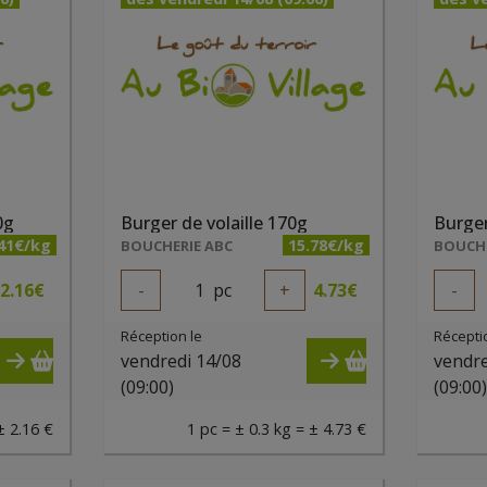
0g
Burger de volaille 170g
Burger
.41€/kg
15.78€/kg
BOUCHERIE ABC
BOUCHE
2.16
€
-
1
pc
+
4.73
€
-
Réception le
Récepti
vendredi 14/08
vendre
(09:00)
(09:00
± 2.16 €
1 pc = ± 0.3 kg = ± 4.73 €