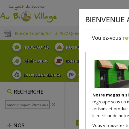
BIENVENUE 
Rue de Tournai, 97 - B-7972 Quevaucamps
Voulez-vous
re
NOUVEAUTÉS
NOS PLATEAUX
FRUITS
VÉGÉTARIENS
EPICERIE
PLATS TRAITEUR
ENTRETIEN/MÉNAGE
SOINS ET HYGIÈNE DU COR
RECHERCHE
Notre magasin s
regroupe sous un 
artisans et produc
le meilleur de notre
dès jeudi 13/08 (15:00)
NOS
Vous y trouverez t