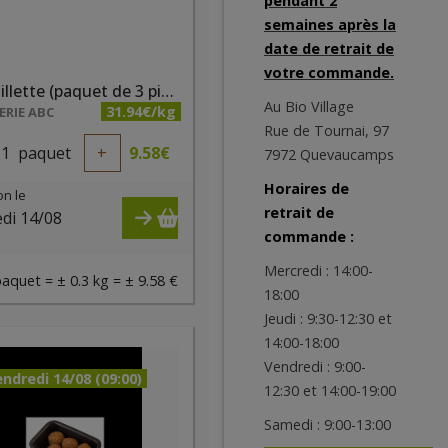
pendant 2
semaines après la
date de retrait de
votre commande.
Andouillette (paquet de 3 pièces)
Au Bio Village
31.94€/kg
RIE ABC
Rue de Tournai, 97
1
paquet
+
9.58
€
7972 Quevaucamps
Horaires de
on le
retrait de
di 14/08
commande :
)
Mercredi : 14:00-
paquet = ± 0.3 kg = ± 9.58 €
18:00
Jeudi : 9:30-12:30 et
14:00-18:00
Vendredi : 9:00-
ndredi 14/08 (09:00)
12:30 et 14:00-19:00
Samedi : 9:00-13:00