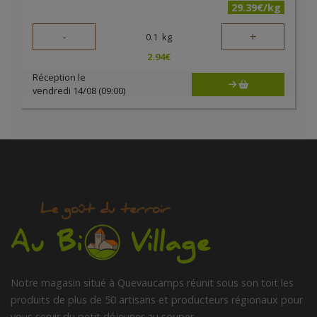
29.39€/kg
-
+
0.1
kg
2.94
€
Réception le
vendredi 14/08 (09:00)
Notre magasin situé à Quevaucamps réunit sous son toit les
produits de plus de 50 artisans et producteurs régionaux pour
vous servir du petit déjeuner au souper.