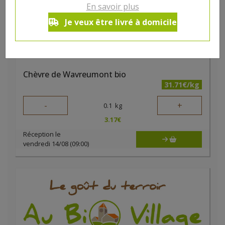
En savoir plus
Je veux être livré à domicile
Chèvre de Wavreumont bio
31.71€/kg
-
+
0.1
kg
3.17
€
Réception le
vendredi 14/08 (09:00)