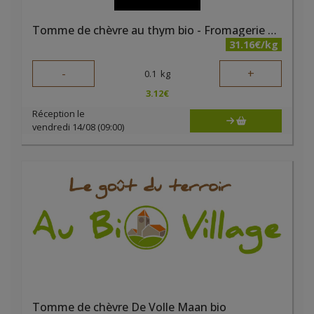
Tomme de chèvre au thym bio - Fromagerie du Bairsoû
31.16€/kg
-
+
0.1
kg
3.12
€
Réception le
vendredi 14/08 (09:00)
Tomme de chèvre De Volle Maan bio