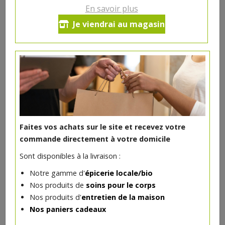
En savoir plus
Bergeval fleuri bio 300g brebis
Je viendrai au magasin
34.68€/kg
-
+
1
pc
10.4
€
Réception le
vendredi 14/08 (09:00)
1 pc = ± 0.3 kg = ± 10.40 €
Faites vos achats sur le site et recevez votre
commande directement à votre domicile
Sont disponibles à la livraison :
DANS LA MÊME CATÉGORIE ...
Notre gamme d'
épicerie locale/bio
Nos produits de
soins pour le corps
Nos produits d'
entretien de la maison
Nos paniers cadeaux