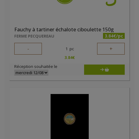
Fauchy à tartiner échalote ciboulette 150g
3.84€/pc
FERME PECQUEREAU
-
+
1
pc
3.84
€
Réception souhaitée le