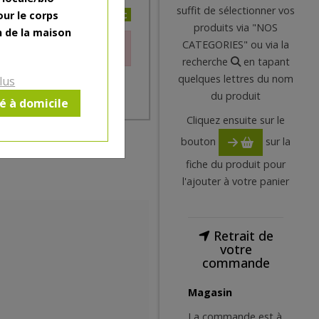
suffit de sélectionner vos
3.81€/pc
our le corps
produits via "NOS
n de la maison
CATEGORIES" ou via la
le moment.
recherche
en tapant
quelques lettres du nom
lus
du produit
ré à domicile
Cliquez ensuite sur le
bouton
sur la
fiche du produit pour
l'ajouter à votre panier
Retrait de
votre
commande
Magasin
La commande est à