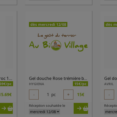
dès mercredi 12/08
dès m
Gel douche rose du Maroc 1 litre bio Douce Nature
Gel douche Rose trémière bio 1 litre Natessence
69€/pc
15€/pc
HYGIENA
AVRIL
15.69
€
-
1
pc
+
15
€
-
Réception souhaitée le
Récepti