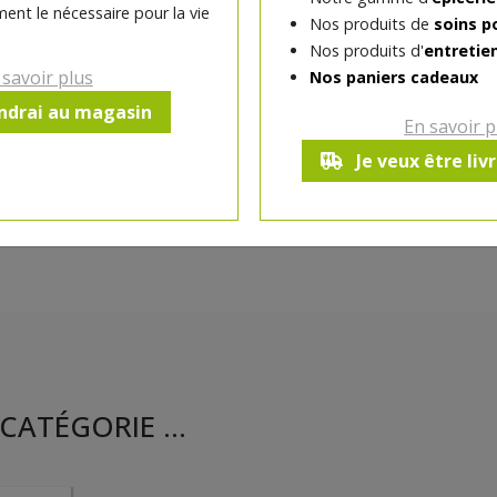
ent le nécessaire pour la vie
Nos produits de
soins p
Nos produits d'
entretie
Ce produit est indisponible pour 
 savoir plus
Nos paniers cadeaux
endrai au magasin
En savoir p
Je veux être liv
CATÉGORIE ...