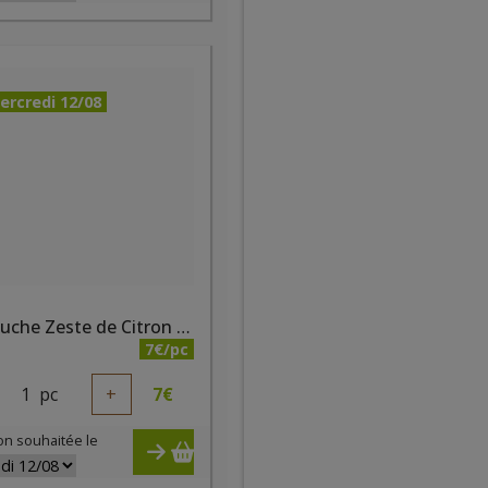
ercredi 12/08
Gel douche Zeste de Citron bio 500ml
7€/pc
1
pc
+
7
€
on souhaitée le