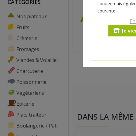
CATEGORIES
souper mais égalem
courante.
Nos plateaux
En
Fruits
Je vi
Crèmerie
Fromages
Viandes & Volailles
Charcuterie
Poissonnerie
Végétariens
Epicerie
Plats traiteur
DANS LA MÊME 
Boulangerie / Pâtisserie