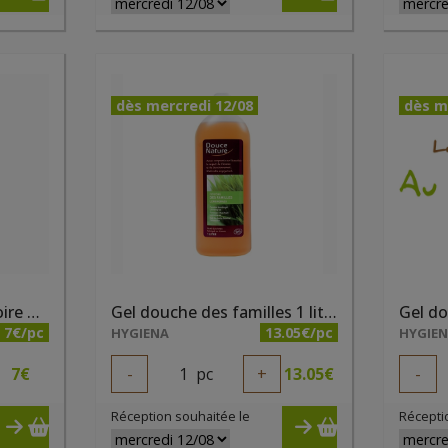
dès mercredi 12/08
dès m
Gel douche Délice de poire bio 500ml
Gel douche des familles 1 litre bio Lemongrass Douce Nature
7€/pc
13.05€/pc
HYGIENA
HYGIE
7
€
-
1
pc
+
13.05
€
-
Réception souhaitée le
Récepti