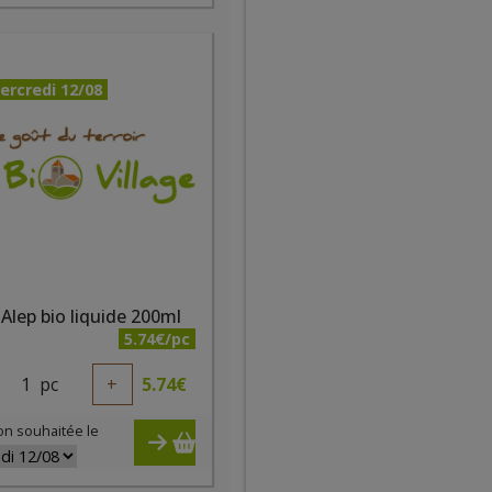
ercredi 12/08
Alep bio liquide 200ml
5.74€/pc
1
pc
+
5.74
€
on souhaitée le