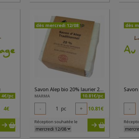
dès mercredi 12/08
dès m
u
Savon Alep bio 20% laurier 200g
Savon 
4€/pc
10.81€/pc
MARMA
4
€
-
1
pc
+
10.81
€
-
Réception souhaitée le
Récepti