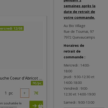
pendant 2
semaines après la
date de retrait de
votre commande.
Au Bio Village
ercredi 12/08
Rue de Tournai, 97
7972 Quevaucamps
Horaires de
retrait de
commande :
Mercredi : 14:00-
18:00
Jeudi : 9:30-12:30 et
Gel douche Coeur d'Abricot bio 500ml
14:00-18:00
7€/pc
Vendredi : 9:00-
1
pc
+
7
€
12:30 et 14:00-19:00
Samedi : 9:00-13:00
on souhaitée le