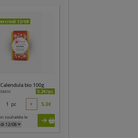
ercredi 12/08
Calendula bio 100g
5.3€/pc
 EMOI
1
pc
+
5.3
€
on souhaitée le