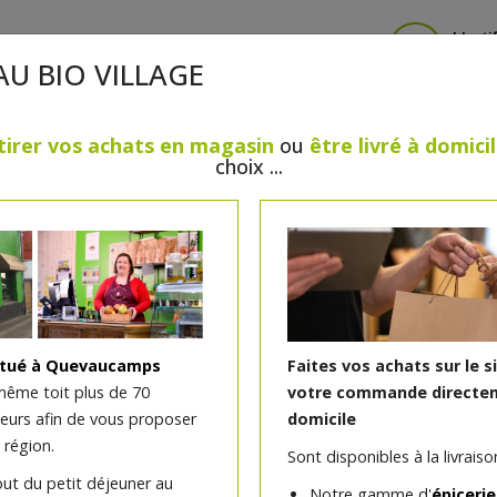
Identi
AU BIO VILLAGE
tirer vos achats en magasin
ou
être livré à domici
choix ...
CRÈMERIE
FROMAGES
VIANDES & VOLAILLES
BOULANGERIE / PÂTISSERIE
SANS GLUTEN, SANS LAC
PS
BEAUTÉ
HUILES ESSENTIELLES
MAISON
itué à Quevaucamps
Faites vos achats sur le s
même toit plus de 70
votre commande directem
teurs afin de vous proposer
domicile
Savon marseille lavande h
 région.
Sont disponibles à la livraison
125g Le Sérail
out du petit déjeuner au
Notre gamme d'
épicerie