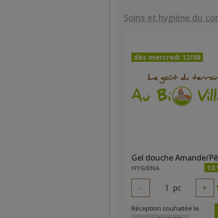
Soins et hygiène du co
dès mercredi 12/08
13.
HYGIENA
-
1
pc
+
Réception souhaitée le