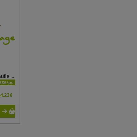
Savon marseille citron huile olive bio 125g Le Sérail
23€/pc
4.23
€