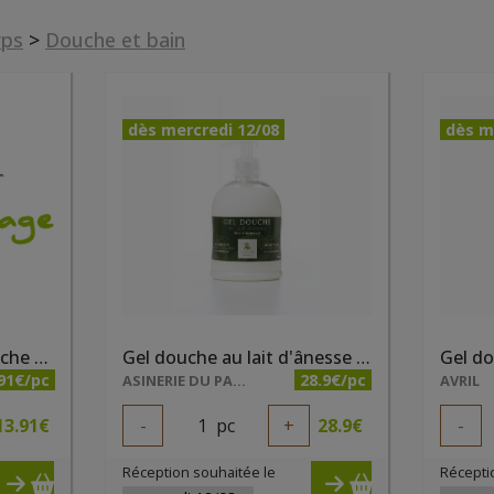
rps
>
Douche et bain
dès mercredi 12/08
dès m
Gel douche Amande/Pêche de vigne bio 1 litre Natessence
Gel douche au lait d'ânesse 500ml
91€/pc
28.9€/pc
ASINERIE DU PAYS DES COLLINES SRL
AVRIL
13.91
€
-
1
pc
+
28.9
€
-
Réception souhaitée le
Récepti