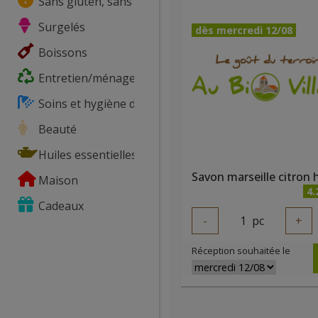
Sans gluten, sans lactose, ...
Surgelés
dès mercredi 12/08
Boissons
Entretien/ménage
Soins et hygiène du corps
Beauté
Huiles essentielles
Maison
4.
Cadeaux
-
1
pc
+
Réception souhaitée le