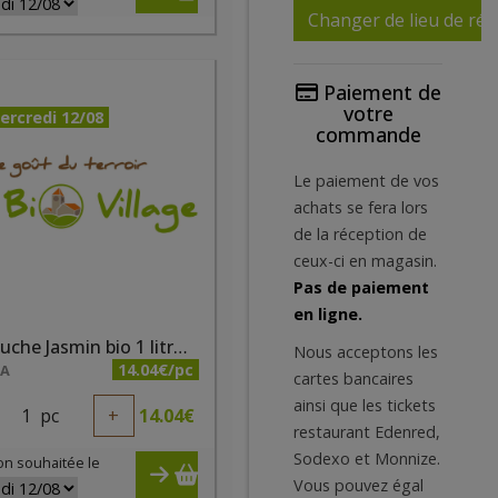
Changer de lieu de réc
Paiement de
votre
ercredi 12/08
commande
Le paiement de vos
achats se fera lors
de la réception de
ceux-ci en magasin.
Pas de paiement
en ligne.
Gel douche Jasmin bio 1 litre Natessence
Nous acceptons les
14.04€/pc
NA
cartes bancaires
ainsi que les tickets
1
pc
+
14.04
€
restaurant Edenred,
Sodexo et Monnize.
on souhaitée le
Vous pouvez égal