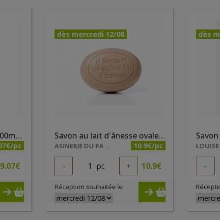
dès mercredi 12/08
dès m
Savon Alep bio liquide 500ml Najel
Savon au lait d'ânesse ovale parfum ambre 200g
Savon 
07€/pc
10.9€/pc
ASINERIE DU PAYS DES COLLINES SRL
LOUISE
9.07
€
-
1
pc
+
10.9
€
-
Réception souhaitée le
Récepti