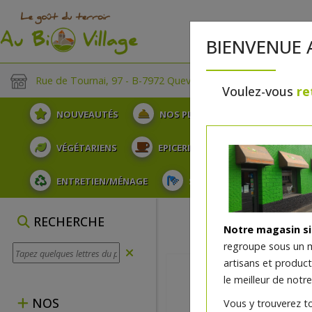
BIENVENUE 
Rue de Tournai, 97 - B-7972 Quevaucamps
Voulez-vous
re
NOUVEAUTÉS
NOS PLATEAUX
FRUITS
VÉGÉTARIENS
EPICERIE
PLATS TRAITEUR
ENTRETIEN/MÉNAGE
SOINS ET HYGIÈNE DU COR
RECHERCHE
Notre magasin s
regroupe sous un 
artisans et produc
le meilleur de notre
NOS
Vous y trouverez t