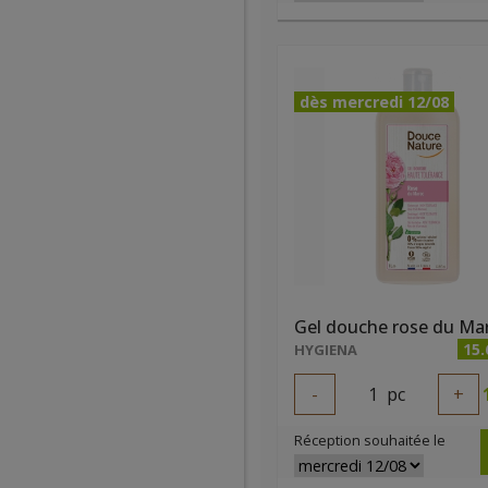
dès mercredi 12/08
15.
HYGIENA
-
1
pc
+
Réception souhaitée le