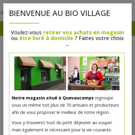
0
BIENVENUE AU BIO VILLAGE
Voulez-vous
retirer vos achats en magasin
ou
être livré à domicile
? Faites votre choix
...
Notre magasin situé à Quevaucamps
regroupe
sous un même toit plus de 70 artisans et producteurs
afin de vous proposer le meilleur de notre région.
Filet de saumon rôti - épinards à
Vous y trouverez tout du petit déjeuner au souper
la crème - sauce hollandaise -
mais également le nécessaire pour la vie courante.