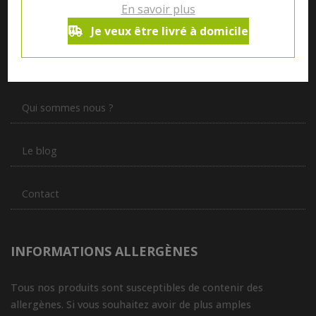
En savoir plus
Notre magasin situé à Quevaucamps réunit sous son toit les
Je veux être livré à domicile
produits de plus de 50 artisans et producteurs régionaux pour
vous servir du petit déjeuner au souper.
Qui sommes nous ?
Le blog
Contact
INFORMATIONS ALLERGÈNES
Tous nos produits sont susceptibles de contenir des
allergènes. Si vous souhaitez avoir de plus amples