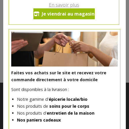
pommes de terre nature
En savoir plus
17€/pc
Je viendrai au magasin
Ce produit est indisponible pour le moment.
DANS LA MÊME CATÉGORIE ...
Faites vos achats sur le site et recevez votre
commande directement à votre domicile
Sont disponibles à la livraison :
Notre gamme d'
épicerie locale/bio
Nos produits de
soins pour le corps
Nos produits d'
entretien de la maison
Nos paniers cadeaux