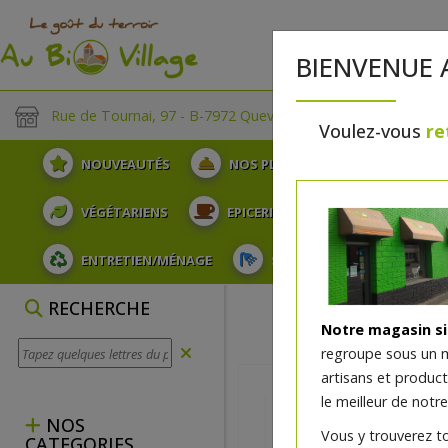
BIENVENUE 
Rue de Tournai, 97 - B-7972 Quevaucamps
Voulez-vous
re
NOUVEAUTÉS
NOS PLATEAUX
FRUITS
VÉGÉTARIENS
EPICERIE
PLATS TRAITEUR
ENTRETIEN/MÉNAGE
SOINS ET HYGIÈNE DU COR
RECHERCHE
Notre magasin s
regroupe sous un 
artisans et produc
le meilleur de notre
NOS
Vous y trouverez t
CATEGORIES