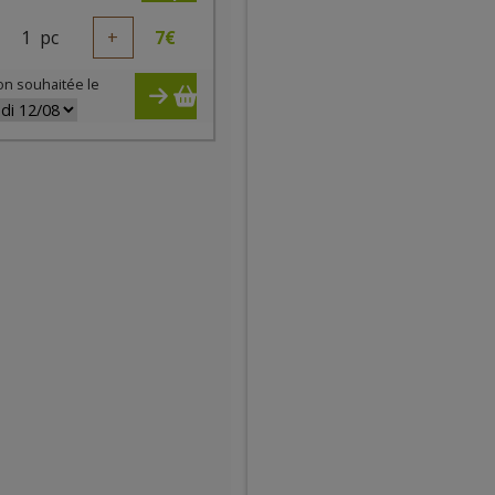
1
pc
+
7
€
on souhaitée le