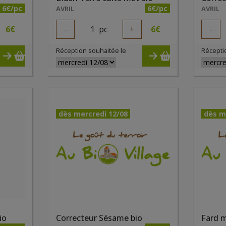
6€/pc
6€/pc
AVRIL
AVRIL
6
€
-
1
pc
+
6
€
-
Réception souhaitée le
Récepti
dès mercredi 12/08
dès m
io
Correcteur Sésame bio