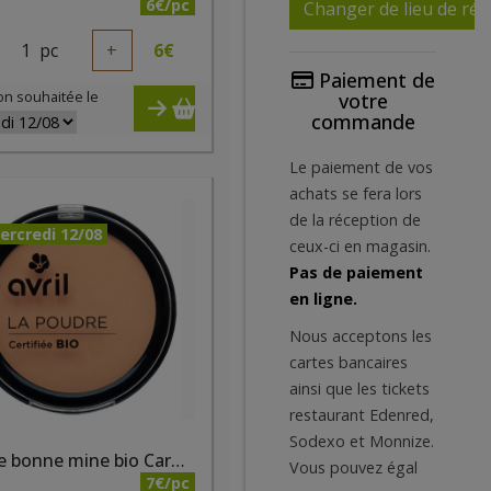
6€/pc
Changer de lieu de réc
1
pc
+
6
€
Paiement de
on souhaitée le
votre
commande
Le paiement de vos
achats se fera lors
de la réception de
ercredi 12/08
ceux-ci en magasin.
Pas de paiement
en ligne.
Nous acceptons les
cartes bancaires
ainsi que les tickets
restaurant Edenred,
Sodexo et Monnize.
Poudre bonne mine bio Caramel Irisé
Vous pouvez égal
7€/pc