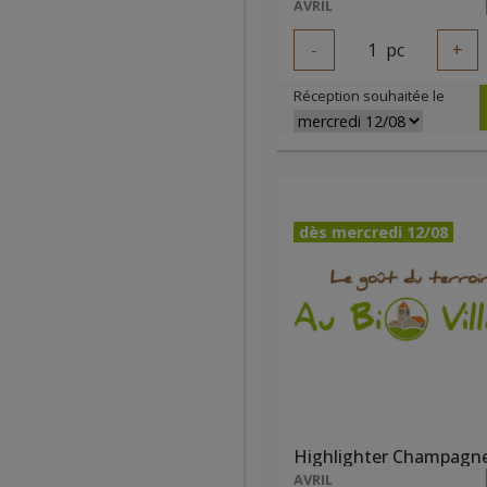
AVRIL
-
1
pc
+
Réception souhaitée le
dès mercredi 12/08
AVRIL