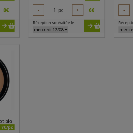
8
€
-
1
pc
+
6
€
-
Réception souhaitée le
Récepti
ot bio
7€/pc