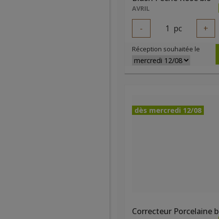
AVRIL
-
1
pc
+
Réception souhaitée le
dès mercredi 12/08
Correcteur Porcelaine b