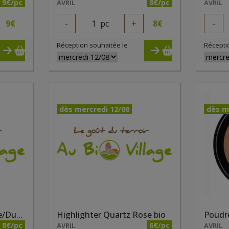
9€/pc
8€/pc
AVRIL
AVRIL
9
€
-
1
pc
+
8
€
-
Réception souhaitée le
Récepti
dès mercredi 12/08
dès m
Highlighter Champagne/Dune bio
Highlighter Quartz Rose bio
8€/pc
6€/pc
AVRIL
AVRIL