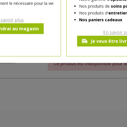
correcteur ou 2 fards à 
ent le nécessaire pour la vie
Nos produits de
soins p
Nos produits d'
entretie
Le boîtier à composer rechargeable accueil
 savoir plus
Nos paniers cadeaux
highlighter ou 1 correcteur ou 2 fards à pau
Choisissez les produits qui vous plaisent et
endrai au magasin
En savoir p
aimanté. Vous pourrez ensuite remplacer v
même produits… ou d'autres !
Je veux être liv
Ce produit est indisponible pour 