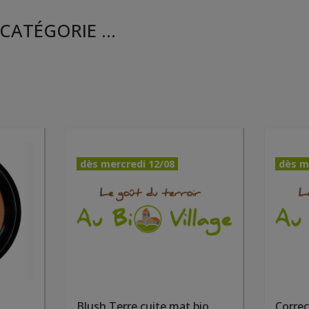
CATÉGORIE ...
dès mercredi 12/08
dès m
Blush Terre cuite mat bio
Correc