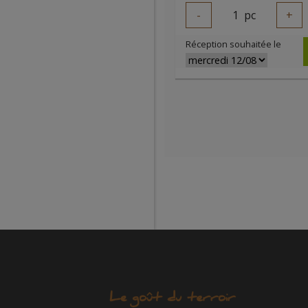
-
1
pc
+
Réception souhaitée le