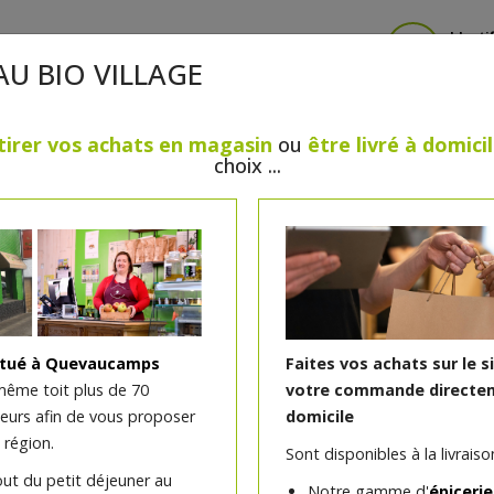
Identi
AU BIO VILLAGE
tirer vos achats en magasin
ou
être livré à domici
choix ...
CRÈMERIE
FROMAGES
VIANDES & VOLAILLES
BOULANGERIE / PÂTISSERIE
SANS GLUTEN, SANS LAC
PS
BEAUTÉ
HUILES ESSENTIELLES
MAISON
itué à Quevaucamps
Faites vos achats sur le s
même toit plus de 70
votre commande directem
teurs afin de vous proposer
domicile
Boîtier moyen format rec
 région.
Sont disponibles à la livraison
pour1 blush ou 1 highlig
out du petit déjeuner au
Notre gamme d'
épicerie