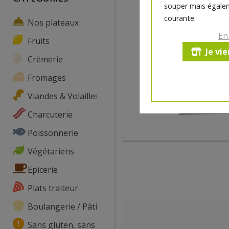
souper mais égalem
courante.
Nos plateaux
En
Fruits
Je vi
Crèmerie
Fromages
Viandes & Volailles
Charcuterie
Poissonnerie
Végétariens
Epicerie
Plats traiteur
Boulangerie / Pâtisserie
Sans gluten, sans lactose, ...