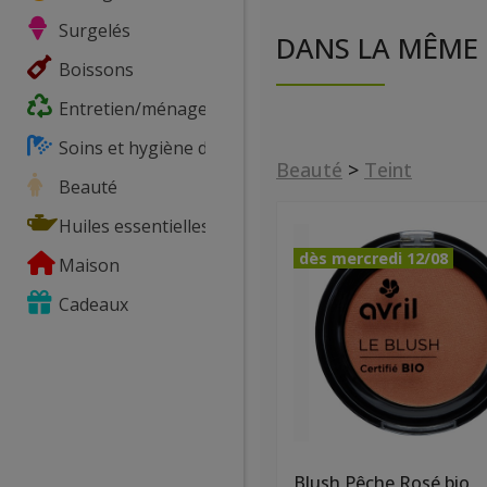
Surgelés
DANS LA MÊME 
Boissons
Entretien/ménage
Soins et hygiène du corps
Beauté
>
Teint
Beauté
Huiles essentielles
dès mercredi 12/08
Maison
Cadeaux
Blush Pêche Rosé bio