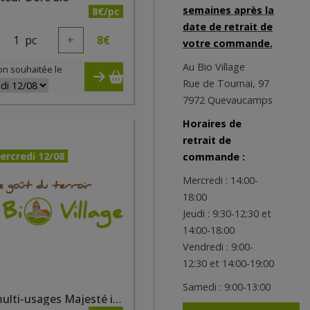
semaines après la
8€/pc
date de retrait de
1
pc
+
8
€
votre commande.
Au Bio Village
on souhaitée le
Rue de Tournai, 97
7972 Quevaucamps
Horaires de
retrait de
ercredi 12/08
commande :
Mercredi : 14:00-
18:00
Jeudi : 9:30-12:30 et
14:00-18:00
Vendredi : 9:00-
12:30 et 14:00-19:00
Samedi : 9:00-13:00
Fard multi-usages Majesté irisé bio