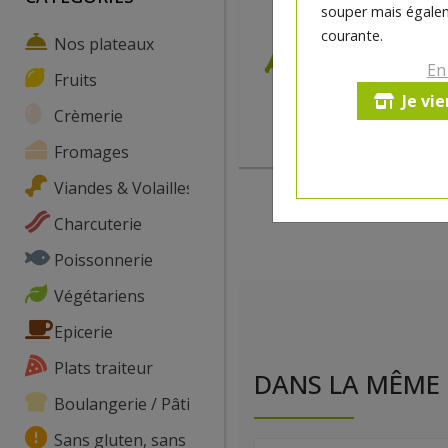
souper mais égalem
courante.
Nos plateaux
En
Fruits
Je vi
Crèmerie
Fromages
Viandes & Volailles
Charcuterie
Poissonnerie
Végétariens
Epicerie
Plats traiteur
DANS LA MÊME 
Boulangerie / Pâtisserie
Sans gluten, sans lactose, ...