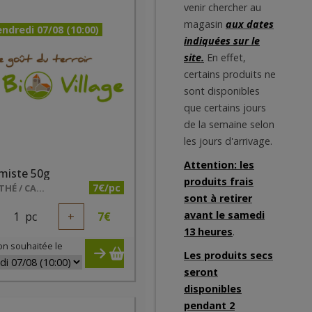
venir chercher au
magasin
aux dates
ndredi 07/08 (10:00)
indiquées sur le
site.
En effet,
certains produits ne
sont disponibles
que certains jours
de la semaine selon
les jours d'arrivage.
Attention: les
miste 50g
produits frais
7€/pc
LUNE E THÉ / CALON LUCIE
sont à retirer
avant le samedi
1
pc
+
7
€
13 heures
.
on souhaitée le
Les produits secs
seront
disponibles
pendant 2