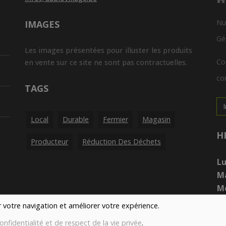
Nu
IMAGES
Gé
Les images présentées pour illuster les produits
Co
en vente sur ce site ne sont pas contractuelles.
con
TAGS
Local
Durable
Fermier
Magasin
H
Producteur
Réduction Des Déchets
Lu
M
Me
Je
er votre navigation et améliorer votre expérience.
Ve
onfidentialité et de respect de la vie privée
.