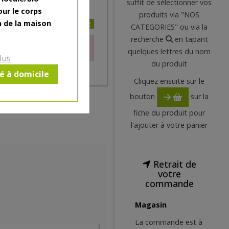
suffit de sélectionner vos
our le corps
produits via "NOS
n de la maison
4.8€/pc
CATEGORIES" ou via la
recherche
en tapant
le moment.
quelques lettres du nom
lus
du produit
ré à domicile
Cliquez ensuite sur le
bouton
sur la
fiche du produit pour
l'ajouter à votre panier
Retrait de
votre
commande
Magasin
La commande est à