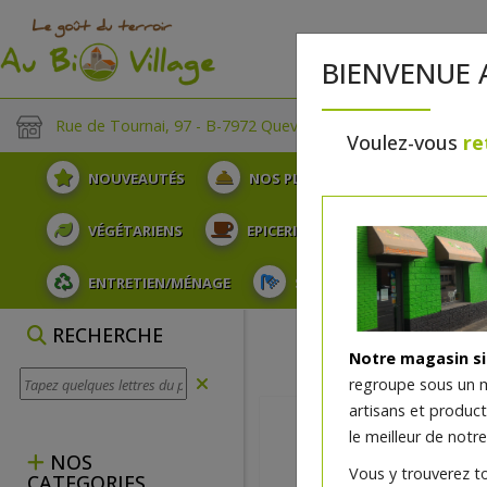
BIENVENUE 
Rue de Tournai, 97 - B-7972 Quevaucamps
Voulez-vous
re
NOUVEAUTÉS
NOS PLATEAUX
FRUITS
VÉGÉTARIENS
EPICERIE
PLATS TRAITEUR
ENTRETIEN/MÉNAGE
SOINS ET HYGIÈNE DU COR
RECHERCHE
Notre magasin s
regroupe sous un 
artisans et produc
le meilleur de notre
NOS
Vous y trouverez t
CATEGORIES