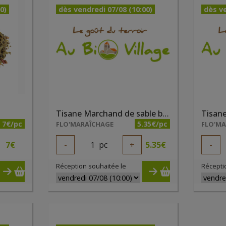
0)
dès vendredi 07/08 (10:00)
dès ve
Tisane Marchand de sable bio 25g (houblon, verveine, marjolaine, mélisse, lavande, coquelicot)
7€/pc
5.35€/pc
FLO'MARAÎCHAGE
FLO'M
7
€
-
1
pc
+
5.35
€
-
Réception souhaitée le
Récepti