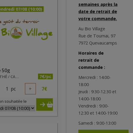
semaines après la
ndredi 07/08 (10:00)
date de retrait de
votre commande.
Au Bio Village
Rue de Tournai, 97
7972 Quevaucamps
Horaires de
retrait de
commande :
e 50g
7€/pc
LUNE E THÉ / CALON LUCIE
Mercredi : 14:00-
18:00
1
pc
+
7
€
Jeudi : 9:30-12:30 et
14:00-18:00
on souhaitée le
Vendredi : 9:00-
12:30 et 14:00-19:00
Samedi : 9:00-13:00