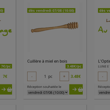
0)
dès vendredi 07/08 (10:00)
dès ve
Cuillère à miel en bois
L'Opti
7€/pc
3.48€/pc
7
€
-
1
pc
+
3.48
€
-
Réception souhaitée le
Récepti