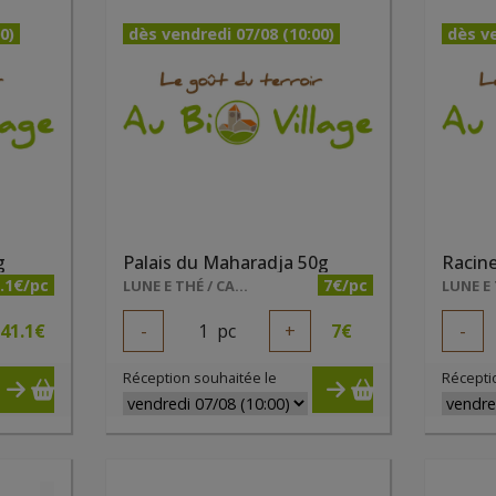
0)
dès vendredi 07/08 (10:00)
dès ve
g
Palais du Maharadja 50g
Racin
.1€/pc
7€/pc
LUNE E THÉ / CALON LUCIE
41.1
€
-
1
pc
+
7
€
-
Réception souhaitée le
Récepti