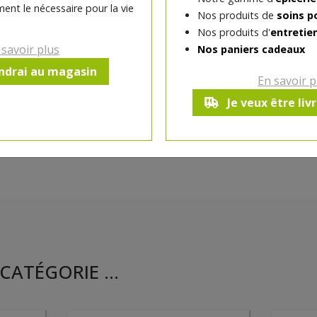
et souci)
ent le nécessaire pour la vie
Nos produits de
soins p
Nos produits d'
entretie
 savoir plus
Nos paniers cadeaux
Ce produit est indisponible pour 
endrai au magasin
En savoir p
Je veux être liv
CATÉGORIE ...