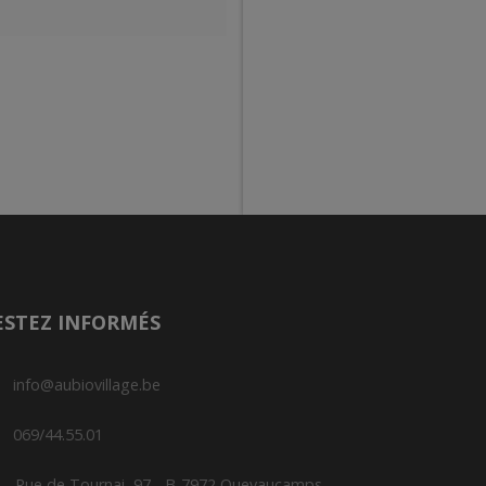
ESTEZ INFORMÉS
info@aubiovillage.be
069/44.55.01
Rue de Tournai, 97 - B-7972 Quevaucamps