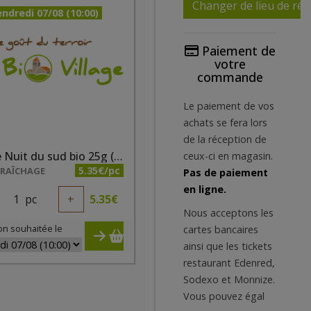
Changer de lieu de réc
ndredi 07/08 (10:00)
Paiement de
votre
commande
Le paiement de vos
achats se fera lors
de la réception de
Tisane Nuit du sud bio 25g (verveine, mélisse, lavande)
ceux-ci en magasin.
5.35€/pc
ARAÎCHAGE
Pas de paiement
en ligne.
1
pc
+
5.35
€
Nous acceptons les
on souhaitée le
cartes bancaires
ainsi que les tickets
restaurant Edenred,
Sodexo et Monnize.
Vous pouvez égal