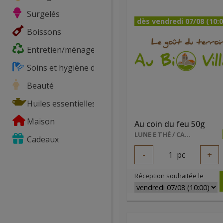
Surgelés
dès vendredi 07/08 (10:0
Boissons
Entretien/ménage
Soins et hygiène du corps
Beauté
Huiles essentielles
Maison
Au coin du feu 50g
LUNE E THÉ / CALON LUCIE
Cadeaux
-
1
pc
+
Réception souhaitée le