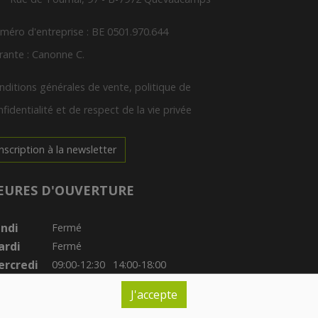
méro d'entreprise : BE 0501.970.644
rante : Canonne C.
nditions générales de vente, politique de
fidentialité et de respect de la vie privée
Inscription à la newsletter
EURES D'OUVERTURE
ndi
Fermé
ardi
Fermé
rcredi
09:00-12:30
14:00-18:00
udi
09:30-12:30
14:00-18:00
J'accepte
ndredi
09:00-12:30
14:00-19:00