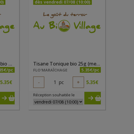
0)
dès vendredi 07/08 (10:00)
Tisane Pensées calmes bio 25g (mélisse, verveine, marjolaine et lavande)
Tisane Tonique bio 25g (menthe, sarriette, romarin, sauge, bleuet)
35€/pc
5.35€/pc
FLO'MARAÎCHAGE
5.35
€
-
1
pc
+
5.35
€
Réception souhaitée le