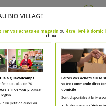
Identi
AU BIO VILLAGE
tirer vos achats en magasin
ou
être livré à domici
choix ...
CRÈMERIE
FROMAGES
VIANDES & VOLAILLES
BOULANGERIE / PÂTISSERIE
SANS GLUTEN, SANS LAC
PS
BEAUTÉ
HUILES ESSENTIELLES
MAISON
itué à Quevaucamps
Faites vos achats sur le s
même toit plus de 70
votre commande directem
teurs afin de vous proposer
domicile
Tisane Lendemain de la ve
 région.
Sont disponibles à la livraison
(menthe verveine romari
out du petit déjeuner au
Notre gamme d'
épicerie