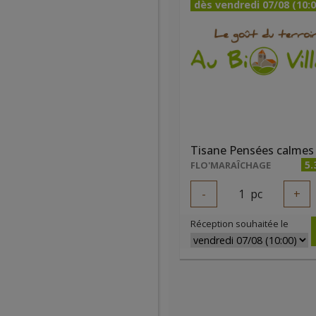
dès vendredi 07/08 (10:0
5.
FLO'MARAÎCHAGE
-
1
pc
+
Réception souhaitée le