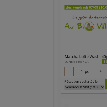
dès vendredi 07/08 (10:0
Matcha boîte Washi 40
41
LUNE E THÉ / CALON LUCIE
-
1
pc
+
Réception souhaitée le